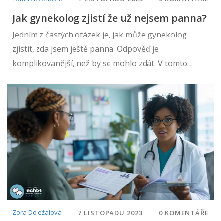
Jak gynekolog zjistí že už nejsem panna?
Jedním z častých otázek je, jak může gynekolog
zjistit, zda jsem ještě panna. Odpověď je
komplikovanější, než by se mohlo zdát. V tomto
článku se dozvíte více o tom, jak může lékař usoudit,
zda došlo ke ztrátě panenství, a jaký má tento fakt
vlastně význam. Bude to cesta ke zlepšení našeho
pochopení tohoto citlivého tématu.
Zora Doležalová
7 LISTOPADU 2023
0 KOMENTÁŘE