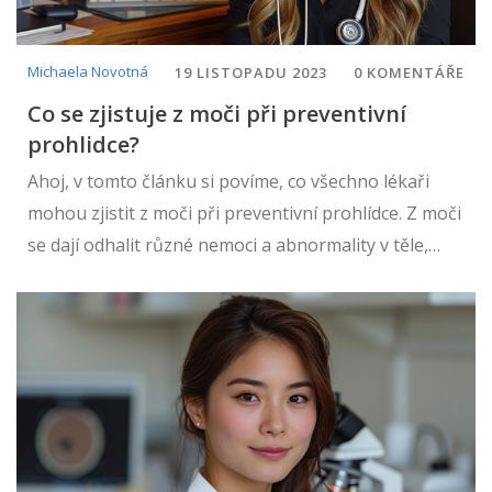
Michaela Novotná
19 LISTOPADU 2023
0 KOMENTÁŘE
Co se zjistuje z moči při preventivní
prohlidce?
Ahoj, v tomto článku si povíme, co všechno lékaři
mohou zjistit z moči při preventivní prohlídce. Z moči
se dají odhalit různé nemoci a abnormality v těle,
takže je hodně důležité ji pravidelně kontrolovat.
Budeme se bavit o tom, jaké laboratorní testy se
provádějí a proč jsou pro naše zdraví tak důležité.
Přidejte se ke mně a zjistěte víc o tom, jak můžete
lépe pečovat o své zdraví.