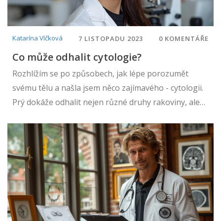
Katarína Vlčková
7 LISTOPADU 2023
0 KOMENTÁŘE
Co může odhalit cytologie?
Rozhlížím se po způsobech, jak lépe porozumět
svému tělu a našla jsem něco zajímavého - cytologii.
Prý dokáže odhalit nejen různé druhy rakoviny, ale
také další zdravotní problémy. Vím, že to může znít
trochu odborně, ale rozhodla jsem se tento téma
podrobně prozkoumat a podělit se s vámi o své
zjištění. Dnes se ponoříme do světa buněk a zjistíme,
co všechno může cytologie odhalit. Pojďte se mnou
na tuto fascinující cestu!