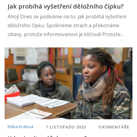
Jak probíhá vyšetření děložního čípku?
Ahoj! Dnes se podíváme na to, jak probíhá vyšetření
děložního čípku. Spolkneme strach a překonáme
obavy, protože informovanost je klíčová! Protože
chceme být informované a zdravé, je důležité znát co
nás může čekat při návštěvě gynekologa. Nakonec,
moje cesta dnešním dnem může být pro vás cenným
průvodcem. Připojte se ke mně a společně
prozkoumejme tuto důležitou součást péče o ženské
zdraví.
Eliška Králová
7 LISTOPADU 2023
0 KOMENTÁŘE