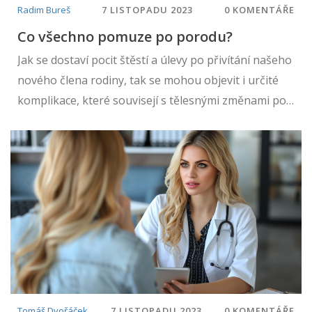
Radim Bureš
7 LISTOPADU 2023
0 KOMENTÁŘE
Co všechno pomuze po porodu?
Jak se dostaví pocit štěstí a úlevy po přivítání našeho
nového člena rodiny, tak se mohou objevit i určité
komplikace, které souvisejí s tělesnými změnami po
porodu. V tomto článku se podíváme na některé z
hlavních věcí, které mohou pomoci ženám, jak se
zotavit a vrátit zpět ke své plné síle. Podílíme se na
našich zkušenostech a doporučeních o specifické
péči, regeneraci a cvičení, které mohou posílit zdraví
matky po porodu. Život po porodu může být
náročný, ale existují způsoby, jak to usnadnit.
Doufám, že vám tento článek poskytne užitečné rady
a informace, které pomohou zlepšit váš celkový
zdravotní stav.
Tomáš Dvořáček
7 LISTOPADU 2023
0 KOMENTÁŘE