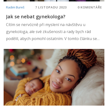
Radim Bureš
7 LISTOPADU 2023
0 KOMENTÁŘE
Jak se nebat gynekologa?
Cítím se nervózně při myslení na návštěvu u
gynekologa, ale své zkušenosti a rady bych rád
podělil, abych pomohl ostatním. V tomto článku se
soustředím na to, jak se nemuset bát gynekologa.
Nabízíme rady a strategie, jak zvládnout a překonat
obavy z návštěvy u tohoto lékaře. Hovoříme o
důležitosti pravidelných kontrol a o tom, jak si vybrat
toho správného odborníka. Dělejme kroky k péči o
své zdraví bez strachu.