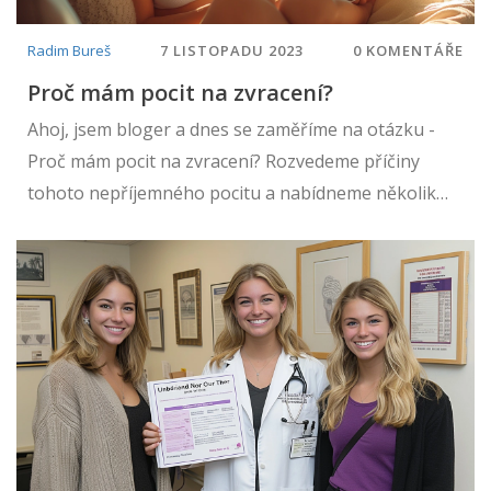
Radim Bureš
7 LISTOPADU 2023
0 KOMENTÁŘE
Proč mám pocit na zvracení?
Ahoj, jsem bloger a dnes se zaměříme na otázku -
Proč mám pocit na zvracení? Rozvedeme příčiny
tohoto nepříjemného pocitu a nabídneme několik
rad, jak se s tím vypořádat. Zjistíme, jak pochopit
signály, které nám náš tělo dává, a jak jednat,
abychom se cítili lépe. Především se zaměříme na to,
jak se zbavit zvracení a vrátit se zpět do normálního
života.