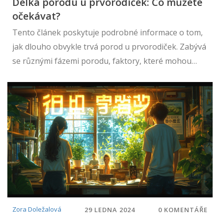
Délka porodu u prvorodiček: Co můžete
očekávat?
Tento článek poskytuje podrobné informace o tom,
jak dlouho obvykle trvá porod u prvorodiček. Zabývá
se různými fázemi porodu, faktory, které mohou
délku porodu ovlivnit, a také nabízí praktické tipy, jak
se na porod připravit. Zjistíte, co můžete očekávat
během prvního porodu a jak se můžete s těmito
informacemi lépe vyrovnat.
Zora Doležalová
29 LEDNA 2024
0 KOMENTÁŘE