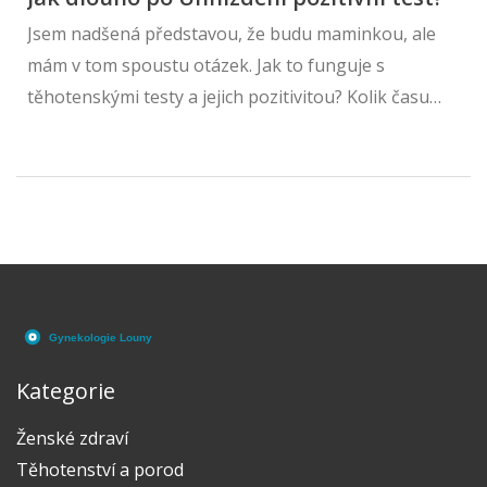
Jsem nadšená představou, že budu maminkou, ale
mám v tom spoustu otázek. Jak to funguje s
těhotenskými testy a jejich pozitivitou? Kolik času
uplyne od uhnízdění až k pozitivnímu testu? Na
těchto a další otázky se pokusím odpovědět v tomto
článku. Připojte se ke mně v této cestě plné
očekávání a vzrušení!
Kategorie
Ženské zdraví
Těhotenství a porod