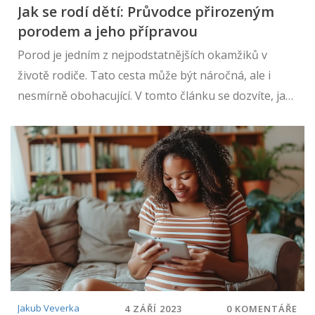
Jak se rodí dětí: Průvodce přirozeným
porodem a jeho přípravou
Porod je jedním z nejpodstatnějších okamžiků v
životě rodiče. Tato cesta může být náročná, ale i
nesmírně obohacující. V tomto článku se dozvíte, jak
se připravit na přirozený porod, jaké fáze porodu
existují, jak probíhá první kontakt s miminkem a jaké
jsou metody úlevy od bolesti. Nabízíme také tipy na
to, jak zvládnout poporodní období a jak se postarat
o novorozence. Tento obsáhlý průvodce je určen
všem budoucím rodičům, kteří hledají informace a
podporu na své cestě k rodičovství.
Jakub Veverka
4 ZÁŘÍ 2023
0 KOMENTÁŘE