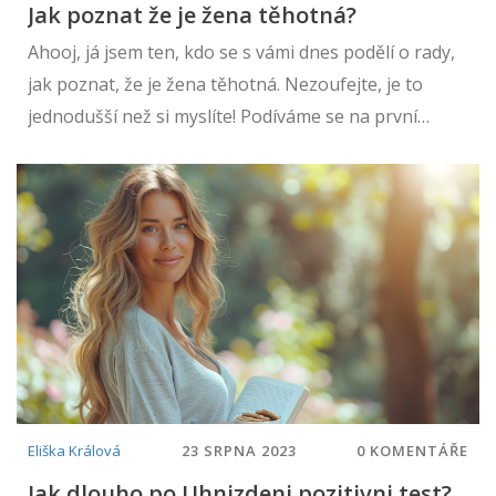
Jak poznat že je žena těhotná?
Ahooj, já jsem ten, kdo se s vámi dnes podělí o rady,
jak poznat, že je žena těhotná. Nezoufejte, je to
jednodušší než si myslíte! Podíváme se na první
příznaky těhotenství a jak je správně interpretovat.
Povíme si také o tom, jak fungují těhotenské testy a
kdy je nejlepší je použít. A co je nejdůležitější,
ukážeme vám, jak podpořit partnerku v tomto
radostném období.
Eliška Králová
23 SRPNA 2023
0 KOMENTÁŘE
Jak dlouho po Uhnizdeni pozitivni test?