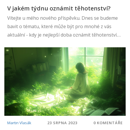
V jakém týdnu oznámit těhotenství?
Vítejte u mého nového příspěvku. Dnes se budeme
bavit o tématu, které může být pro mnohé z vás
aktuální - kdy je nejlepší doba oznámit těhotenství.
Zkoumáme, v jakém týdnu je ideální sdílet tuto
radostnou novinku s okolím. Je to citlivé téma a
každý z nás má vlastní názor, tak se mičte se mi do
komentářů a podívejme se na to z různých úhlů
pohledu.
Martin Vlasák
23 SRPNA 2023
0 KOMENTÁŘE