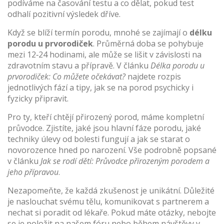
podíváme na časování testu a co dělat, pokud test
odhalí pozitivní výsledek dříve.
Když se blíží termín porodu, mnohé se zajímají o
délku
porodu u prvorodiček
. Průměrná doba se pohybuje
mezi 12‑24 hodinami, ale může se lišit v závislosti na
zdravotním stavu a přípravě. V článku
Délka porodu u
prvorodiček: Co můžete očekávat?
najdete rozpis
jednotlivých fází a tipy, jak se na porod psychicky i
fyzicky připravit.
Pro ty, kteří chtějí přirozený porod, máme kompletní
průvodce. Zjistíte, jaké jsou hlavní fáze porodu, jaké
techniky úlevy od bolesti fungují a jak se starat o
novorozence hned po narození. Vše podrobně popsané
v článku
Jak se rodí dětí: Průvodce přirozeným porodem a
jeho přípravou
.
Nezapomeňte, že každá zkušenost je unikátní. Důležité
je naslouchat svému tělu, komunikovat s partnerem a
nechat si poradit od lékaře. Pokud máte otázky, nebojte
se je položit na našem fóru nebo během návštěvy v