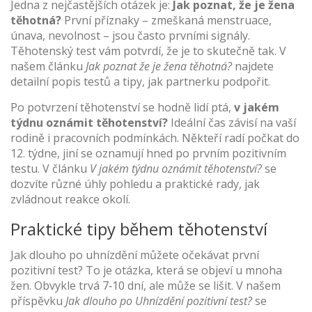
Jedna z nejčastějších otázek je:
Jak poznat, že je žena
těhotná?
První příznaky – zmeškaná menstruace,
únava, nevolnost – jsou často prvními signály.
Těhotenský test vám potvrdí, že je to skutečně tak. V
našem článku
Jak poznat že je žena těhotná?
najdete
detailní popis testů a tipy, jak partnerku podpořit.
Po potvrzení těhotenství se hodně lidí ptá,
v jakém
týdnu oznámit těhotenství?
Ideální čas závisí na vaší
rodině i pracovních podmínkách. Někteří radí počkat do
12. týdne, jiní se oznamují hned po prvním pozitivním
testu. V článku
V jakém týdnu oznámit těhotenství?
se
dozvíte různé úhly pohledu a praktické rady, jak
zvládnout reakce okolí.
Praktické tipy během těhotenství
Jak dlouho po uhnízdění můžete očekávat první
pozitivní test? To je otázka, která se objeví u mnoha
žen. Obvykle trvá 7‑10 dní, ale může se lišit. V našem
příspěvku
Jak dlouho po Uhnízdění pozitivní test?
se