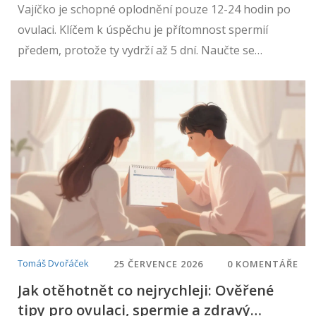
Vajíčko je schopné oplodnění pouze 12-24 hodin po
ovulaci. Klíčem k úspěchu je přítomnost spermií
předem, protože ty vydrží až 5 dní. Naučte se
rozpoznat plodnou fázi.
Tomáš Dvořáček
25 ČERVENCE 2026
0 KOMENTÁŘE
Jak otěhotnět co nejrychleji: Ověřené
tipy pro ovulaci, spermie a zdravý