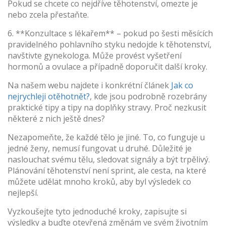
Pokud se chcete co nejdříve těhotenství, omezte je
nebo zcela přestaňte.
6. **Konzultace s lékařem** – pokud po šesti měsících
pravidelného pohlavního styku nedojde k těhotenství,
navštivte gynekologa. Může provést vyšetření
hormonů a ovulace a případně doporučit další kroky.
Na našem webu najdete i konkrétní článek
Jak co
nejrychleji otěhotnět?
, kde jsou podrobně rozebrány
praktické tipy a tipy na doplňky stravy. Proč nezkusit
některé z nich ještě dnes?
Nezapomeňte, že každé tělo je jiné. To, co funguje u
jedné ženy, nemusí fungovat u druhé. Důležité je
naslouchat svému tělu, sledovat signály a být trpělivý.
Plánování těhotenství není sprint, ale cesta, na které
můžete udělat mnoho kroků, aby byl výsledek co
nejlepší.
Vyzkoušejte tyto jednoduché kroky, zapisujte si
výsledky a buďte otevřená změnám ve svém životním