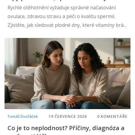
životní styl
Rychlé otěhotnění vyžaduje správné načasování
ovulace, zdravou stravu a péči o kvalitu spermií.
Zjistěte, jak sledovat plodné dny, které vitamíny brát
a kdy vyhledat lékaře.
Tomáš Dvořáček
19 ČERVENCE 2026
0 KOMENTÁŘE
Co je to neplodnost? Příčiny, diagnóza a