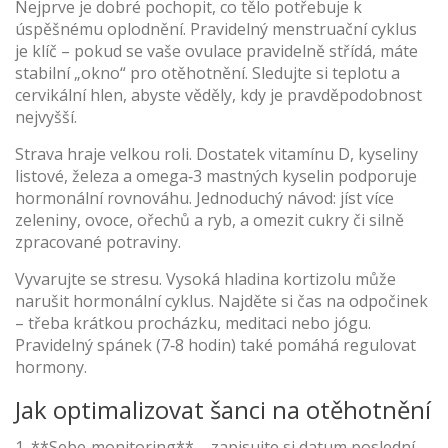
Nejprve je dobré pochopit, co tělo potřebuje k
úspěšnému oplodnění. Pravidelný menstruační cyklus
je klíč – pokud se vaše ovulace pravidelně střídá, máte
stabilní „okno“ pro otěhotnění. Sledujte si teplotu a
cervikální hlen, abyste věděly, kdy je pravděpodobnost
nejvyšší.
Strava hraje velkou roli. Dostatek vitamínu D, kyseliny
listové, železa a omega‑3 mastných kyselin podporuje
hormonální rovnováhu. Jednoduchý návod: jíst více
zeleniny, ovoce, ořechů a ryb, a omezit cukry či silně
zpracované potraviny.
Vyvarujte se stresu. Vysoká hladina kortizolu může
narušit hormonální cyklus. Najděte si čas na odpočinek
– třeba krátkou procházku, meditaci nebo jógu.
Pravidelný spánek (7‑8 hodin) také pomáhá regulovat
hormony.
Jak optimalizovat šanci na otěhotnění
1. **Sebe‑monitoring** – zapisujte si datum poslední