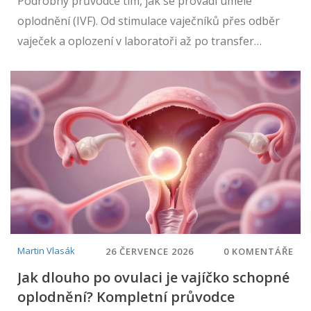
Podrobný průvodce tím, jak se provádí umělé
oplodnění (IVF). Od stimulace vaječníků přes odběr
vaječek a oplození v laboratoři až po transfer
embrya. Přečtěte si o fázích, rizicích a úspěšnosti.
Martin Vlasák
26 ČERVENCE 2026
0 KOMENTÁŘE
Jak dlouho po ovulaci je vajíčko schopné
oplodnění? Kompletní průvodce