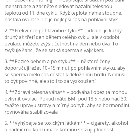
menstruace a začněte sledovat bazální tělesnou
teplotu od 11. dne cyklu. Když teplota náhle stoupne,
nastala ovulace. To je nejlepší čas na pohlavní styk.
2. **Frekvence pohlavního styku** – ideální je každý
druhý až třetí den během celého cyklu, ale v období
ovulace můžete zvýšit četnost na den nebo dva. To
zvyšuje šanci, že se setká sperma s vajíčkem.
3. **Pozice během a po styku** – některé ženy
doporučují ležet 10–15 minut po pohlavním styku, aby
se sperma mělo čas dostat k děložnímu hrdlu. Nemusí
to být povinné, ale stojí to za vyzkoušení.
4. **Zdravá tělesná váha** – podváha i obezita mohou
ovlivnit ovulaci. Pokud máte BMI pod 18,5 nebo nad 30,
zvažte úpravu stravy a mírný pohyb, aby se hormonální
rovnováha stabilizovala.
5. **Vyhýbejte se toxickým látkám** – cigarety, alkohol
a nadměrná konzumace kofeinu snižují plodnost.