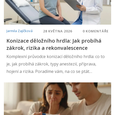
Jarmila Zajíčková
28 KVĚTNA 2026
0 KOMENTÁŘE
Konizace děložního hrdla: Jak probíhá
zákrok, rizika a rekonvalescence
Komplexní průvodce konizací děložního hrdla: co to
je, jak probíhá zákrok, typy anestezií, příprava,
hojení a rizika. Poradíme vám, na co se ptát
gynekologa v Brně.