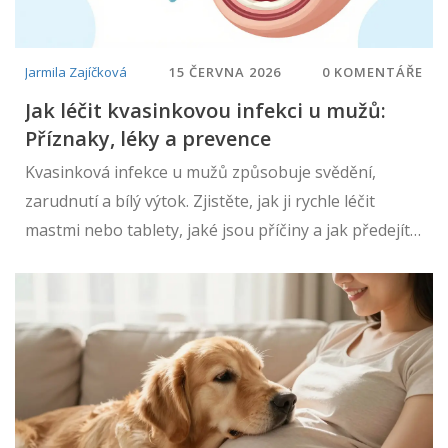
Jarmila Zajíčková
15 ČERVNA 2026
0 KOMENTÁŘE
Jak léčit kvasinkovou infekci u mužů:
Příznaky, léky a prevence
Kvasinková infekce u mužů způsobuje svědění,
zarudnutí a bílý výtok. Zjistěte, jak ji rychle léčit
mastmi nebo tablety, jaké jsou příčiny a jak předejít
opakování problému spolu s partnerkou.