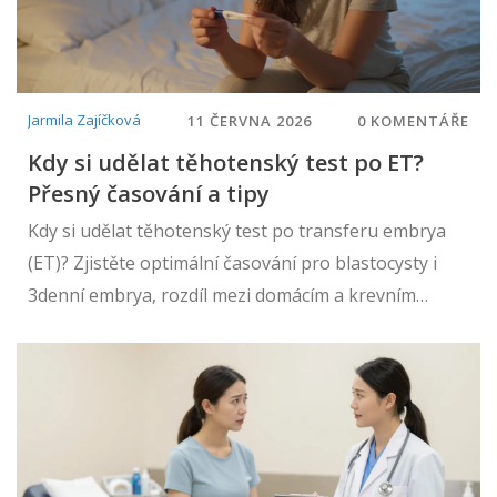
Jarmila Zajíčková
11 ČERVNA 2026
0 KOMENTÁŘE
Kdy si udělat těhotenský test po ET?
Přesný časování a tipy
Kdy si udělat těhotenský test po transferu embrya
(ET)? Zjistěte optimální časování pro blastocysty i
3denní embrya, rozdíl mezi domácím a krevním
testem a jak nerozumět příznakům.