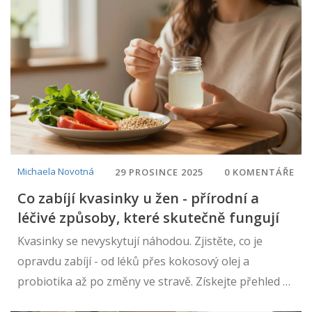
Michaela Novotná
29 PROSINCE 2025
0 KOMENTÁŘE
Co zabíjí kvasinky u žen - přírodní a
léčivé způsoby, které skutečně fungují
Kvasinky se nevyskytují náhodou. Zjistěte, co je
opravdu zabíjí - od léků přes kokosový olej a
probiotika až po změny ve stravě. Získejte přehled o
tom, jak se zbavit kvasinek navždy.