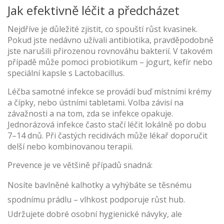
Jak efektivně léčit a předcházet
Nejdříve je důležité zjistit, co spouští růst kvasinek.
Pokud jste nedávno užívali antibiotika, pravděpodobně
jste narušili přirozenou rovnováhu bakterií. V takovém
případě může pomoci probiotikum – jogurt, kefír nebo
speciální kapsle s Lactobacillus.
Léčba samotné infekce se provádí buď místními krémy
a čípky, nebo ústními tabletami. Volba závisí na
závažnosti a na tom, zda se infekce opakuje.
Jednorázová infekce často stačí léčit lokálně po dobu
7–14 dnů. Při častých recidivách může lékař doporučit
delší nebo kombinovanou terapii.
Prevence je ve většině případů snadná:
Nosíte bavlněné kalhotky a vyhýbáte se těsnému
spodnímu prádlu – vlhkost podporuje růst hub.
Udržujete dobré osobní hygienické návyky, ale