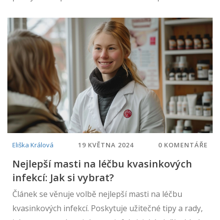
příznaků, léčbě a prevenci kvasinkových infekcí a
péči během menstruace. Zjistíte také, jak přírodní
léky a změny životního stylu mohou pomoci zmírnit
příznaky.
Eliška Králová
19 KVĚTNA 2024
0 KOMENTÁŘE
Nejlepší masti na léčbu kvasinkových
infekcí: Jak si vybrat?
Článek se věnuje volbě nejlepší masti na léčbu
kvasinkových infekcí. Poskytuje užitečné tipy a rady,