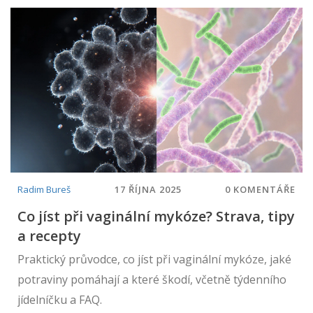
Radim Bureš
17 ŘÍJNA 2025
0 KOMENTÁŘE
Co jíst při vaginální mykóze? Strava, tipy
a recepty
Praktický průvodce, co jíst při vaginální mykóze, jaké
potraviny pomáhají a které škodí, včetně týdenního
jídelníčku a FAQ.