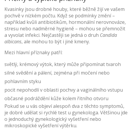
Kvasinky jsou drobné houby, které běžně žijí ve vašem
pochvě v nízkém počtu. Když se podmínky změní –
například kvůli antibiotikům, hormonální nerovnováze,
stresu nebo nadměrné hygieně – mohou se přemnožit
a vyvolat infekci. Nejčastěji se jedná o druh
Candida
albicans
, ale mohou to být i jiné kmeny.
Mezi hlavní příznaky patří:
světlý, krémový výtok, který může připomínat tvaroh
silné svědění a pálení, zejména při močení nebo
pohlavním styku
pocit nepohodlí v oblasti pochvy a vaginálního vstupu
občasné podráždění kůže kolem řitního otvoru
Pokud se u vás objeví alespoň dva z těchto symptomů,
je dobré udělat si rychlé test u gynekologa. Většinou jde
o jednoduchý gynekologický vyšetření nebo
mikroskopické vyšetření výtěrku.