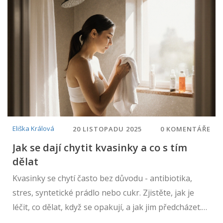
Eliška Králová
20 LISTOPADU 2025
0 KOMENTÁŘE
Jak se dají chytit kvasinky a co s tím
dělat
Kvasinky se chytí často bez důvodu - antibiotika,
stres, syntetické prádlo nebo cukr. Zjistěte, jak je
léčit, co dělat, když se opakují, a jak jim předcházet.
Nejde o hygienu - jde o rovnováhu těla.