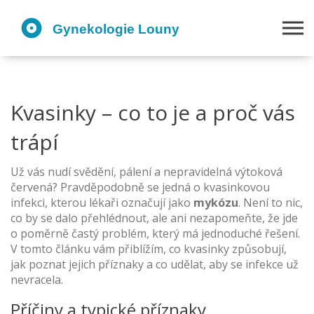
Kvasinky – co to je a proč vás
trápí
Už vás nudí svědění, pálení a nepravidelná výtoková
červená? Pravděpodobně se jedná o kvasinkovou
infekci, kterou lékaři označují jako
mykózu
. Není to nic,
co by se dalo přehlédnout, ale ani nezapomeňte, že jde
o poměrně častý problém, který má jednoduché řešení.
V tomto článku vám přiblížím, co kvasinky způsobují,
jak poznat jejich příznaky a co udělat, aby se infekce už
nevracela.
Příčiny a typické příznaky