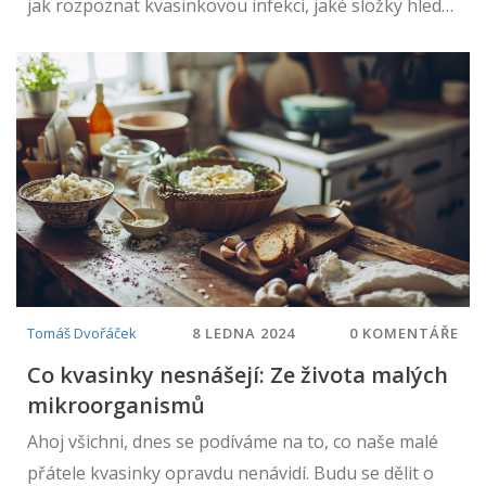
jak rozpoznat kvasinkovou infekci, jaké složky hledat
v masti a jak správně aplikovat léčbu. Zahrnuje také
přehled běžných druhů mastí a jejich výhod a
nevýhod.
Tomáš Dvořáček
8 LEDNA 2024
0 KOMENTÁŘE
Co kvasinky nesnášejí: Ze života malých
mikroorganismů
Ahoj všichni, dnes se podíváme na to, co naše malé
přátele kvasinky opravdu nenávidí. Budu se dělit o