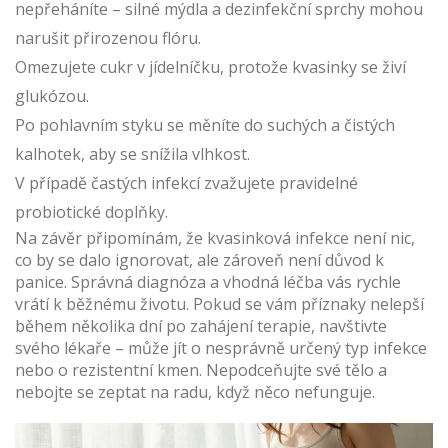
nepřeháníte – silné mýdla a dezinfekční sprchy mohou
narušit přirozenou flóru.
Omezujete cukr v jídelníčku, protože kvasinky se živí
glukózou.
Po pohlavním styku se měníte do suchých a čistých
kalhotek, aby se snížila vlhkost.
V případě častých infekcí zvažujete pravidelné
probiotické doplňky.
Na závěr připomínám, že kvasinková infekce není nic,
co by se dalo ignorovat, ale zároveň není důvod k
panice. Správná diagnóza a vhodná léčba vás rychle
vrátí k běžnému životu. Pokud se vám příznaky nelepší
během několika dní po zahájení terapie, navštivte
svého lékaře – může jít o nesprávně určený typ infekce
nebo o rezistentní kmen. Nepodceňujte své tělo a
nebojte se zeptat na radu, když něco nefunguje.