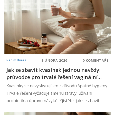
Radim Bureš
8 ÚNORA 2026
0 KOMENTÁŘE
Jak se zbavit kvasinek jednou navždy:
průvodce pro trvalé řešení vaginální
mykózy
Kvasinky se nevyskytují jen z důvodu špatné hygieny.
Trvalé řešení vyžaduje změnu stravy, užívání
probiotik a úpravu návyků. Zjistěte, jak se zbavit
kvasinek jednou navždy bez opakování.