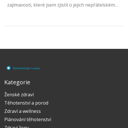
zajímavosti, které jsem zjistil o jejich nepřátelském
prostredí a podmínkách, které potlačují jejich růst.
Ukážu vám, jaký vliv mají různé teploty, pH,
přítomnost určitých chemikálií a i výživová soutěž
dalších mikroorganismů. Připravte se na fascinující
cestu do světa mikrobiologie, kde se naučíte
pochopit jemné rovnováhy, které řídí prosperitu i
úpadek kvasinek. Tak tedy pojďme na to!
Kategorie
Ženské zdraví
Těhotenství a porod
Zdraví a wellness
Plánování těhotenství
Zdraví ženy