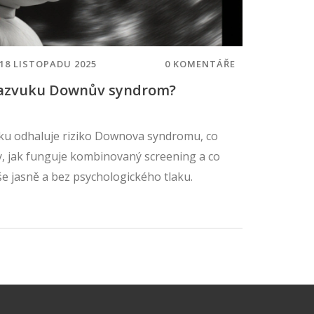
18 LISTOPADU 2025
0 KOMENTÁŘE
trazvuku Downův syndrom?
vuku odhaluje riziko Downova syndromu, co
y, jak funguje kombinovaný screenin­g a co
še jasně a bez psychologického tlaku.