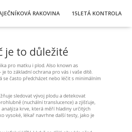
AJEČNÍKOVÁ RAKOVINA
15LETÁ KONTROLA
 je to důležité
izika pro matku i plod
. Also known as
je to základní ochrana pro vás i vaše dítě.
 dá se často předcházet nebo léčit s minimálním
ožňuje sledovat vývoj plodu a detekovat
rohlubně (nuchální translucence) a zjišťuje,
,
analýza krve, která měří hladiny určitých
ko vysoké, lékař navrhne další testy, jako je