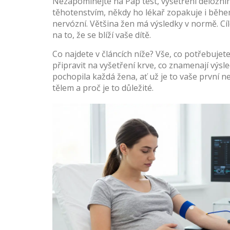
Nezapomínejte na
Pap test
,
vyšetření děložn
těhotenstvím, někdy ho lékař zopakuje i během
nervózní. Většina žen má výsledky v normě. Cíl
na to, že se blíží vaše dítě.
Co najdete v článcích níže? Vše, co potřebujet
připravit na vyšetření krve, co znamenají výsle
pochopila každá žena, ať už je to vaše první ne
tělem a proč je to důležité.