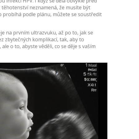
ou infekcí HPV
. I když se dělá obvykle před
ng těhotenství neznamená, že musíte být
hno probíhá podle plánu, můžete se soustředit
je na prvním ultrazvuku, až po to, jak se
ez zbytečných komplikací, tak, aby to
le o to, abyste věděli, co se děje s vaším