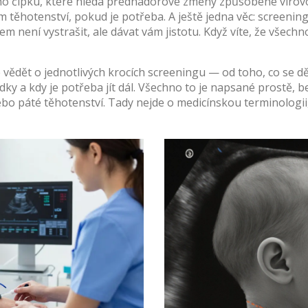
ího čípku, které hledá přednádorové změny způsobené virov
 těhotenství, pokud je potřeba. A ještě jedna věc: screeni
em není vystrašit, ale dávat vám jistotu. Když víte, že všec
e vědět o jednotlivých krocích screeningu — od toho, co se dě
dky a kdy je potřeba jít dál. Všechno to je napsané prostě, b
bo páté těhotenství. Tady nejde o medicínskou terminologii, a