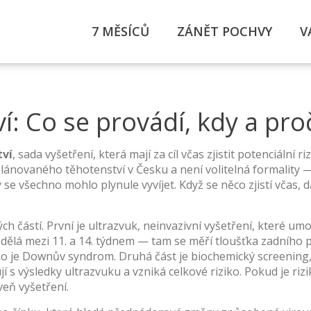
7 MĚSÍCŮ
ZÁNĚT POCHVY
V
: Co se provádí, kdy a proč
tví
,
sada vyšetření, která mají za cíl včas zjistit potenciální r
 plánovaného těhotenství v Česku a není volitelná formality — 
y se všechno mohlo plynule vyvíjet. Když se něco zjistí včas,
ch částí. První je
ultrazvuk
,
neinvazivní vyšetření, které um
e dělá mezi 11. a 14. týdnem — tam se měří tloušťka zadního p
ko je Downův syndrom. Druhá část je
biochemický screening
í s výsledky ultrazvuku a vzniká celkové riziko. Pokud je rizi
veň vyšetření.