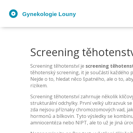
Screening těhotenství
Screening těhotenství je
screening těhotens
těhotenský screening
, it je součástí každého
Nejde o to, hledat něco špatného, ale o to, ab
rizikem.
Screening těhotenství zahrnuje několik klíčový
strukturální odchylky
. První velký ultrazvuk s
zda nejsou příznaky chromozomových vad, ja
hormonů a bílkovin
. Tyto výsledky se kombinuj
amniocentéza nebo NIPT, ale to už je jiná úro