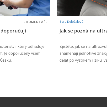
Zora Doležalová
0 KOMENTÁŘE
i doporučují
Jak se pozná na ul
hotenství, který odhaduje
Zjistěte, jak se na ultraz
om. Je doporučený všem
znamenají jednotlivé znak
 Česku.
dělat po vysokém riziku. V