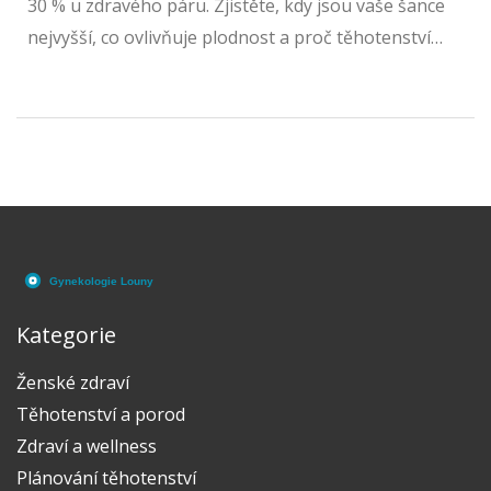
30 % u zdravého páru. Zjistěte, kdy jsou vaše šance
nejvyšší, co ovlivňuje plodnost a proč těhotenství
nevyjde hned.
Kategorie
Ženské zdraví
Těhotenství a porod
Zdraví a wellness
Plánování těhotenství