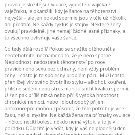
pravda je složitější.
Ovulace
,
vypuštění vajíčka z
vaječníku, je okamžik, kdy je šance na těhotenství
nejvyšší – ale jen pokud spermie jsou v těle už několik
dní předtím
.
Ne každý cyklus je stejný. Některé ženy
ovulují pravidelně, jiné nemají žádné jasné příznaky, a
to všechno ovlivňuje vaše šance.
Co tedy dělá rozdíl? Pokud se snažíte otěhotnět a
neotěhotníte, neznamená to, že je něco špatně.
Neplodnost
,
nedostatek těhotenství po roce
pravidelného sexu bez ochrany, není vždy problém
ženy – často je to společný problém páru
.
Muži často
přehlížejí vliv svého životního stylu – alkohol, kouření,
přílišné sedění nebo stres mohou snížit kvalitu spermií.
U žen pak příliš nízká nebo příliš vysoká hmotnost,
chronické nemoci, nebo i dlouhodobý příjem
antikoncepce mohou způsobit, že tělo potřebuje více
času, než si myslíte. Ne každá žena má příznaky ovulace
– někdo necítí bolest, někdo nemá výtok, a to je v
pořádku. Důležité je vědět, kdy je váš nejplodnější den.