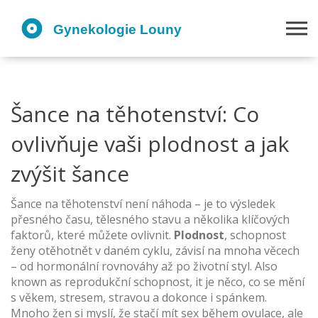
Šance na těhotenství: Co
ovlivňuje vaši plodnost a jak
zvýšit šance
Šance na těhotenství není náhoda – je to výsledek
přesného času, tělesného stavu a několika klíčových
faktorů, které můžete ovlivnit.
Plodnost
,
schopnost
ženy otěhotnět v daném cyklu, závisí na mnoha věcech
– od hormonální rovnováhy až po životní styl
. Also
known as
reprodukční schopnost
, it je něco, co se mění
s věkem, stresem, stravou a dokonce i spánkem.
Mnoho žen si myslí, že stačí mít sex během ovulace, ale