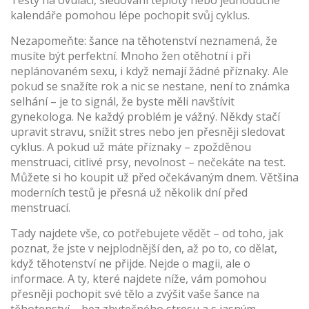
Testy na ovulaci, sledování teploty nebo jednoduché
kalendáře pomohou lépe pochopit svůj cyklus.
Nezapomeňte: šance na těhotenství neznamená, že
musíte být perfektní. Mnoho žen otěhotní i při
neplánovaném sexu, i když nemají žádné příznaky. Ale
pokud se snažíte rok a nic se nestane, není to známka
selhání – je to signál, že byste měli navštívit
gynekologa. Ne každý problém je vážný. Někdy stačí
upravit stravu, snížit stres nebo jen přesněji sledovat
cyklus. A pokud už máte příznaky – zpožděnou
menstruaci, citlivé prsy, nevolnost – nečekáte na test.
Můžete si ho koupit už před očekávaným dnem. Většina
moderních testů je přesná už několik dní před
menstruací.
Tady najdete vše, co potřebujete vědět – od toho, jak
poznat, že jste v nejplodnější den, až po to, co dělat,
když těhotenství ne přijde. Nejde o magii, ale o
informace. A ty, které najdete níže, vám pomohou
přesněji pochopit své tělo a zvýšit vaše šance na