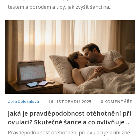
testem a porodem a tipy, jak zvýšit šanci na
těhotenství v roce 2026.
Zora Doležalová
16 LISTOPADU 2025
0 KOMENTÁŘE
Jaká je pravděpodobnost otěhotnění při
ovulaci? Skutečné šance a co ovlivňuje
úspěch
Pravděpodobnost otěhotnění při ovulaci je přibližně