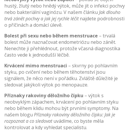
hustý, žlutý nebo hnědý výtok, může jít o infekci pochvy
nebo bakteriální vaginózu. V našem článku
Jak dlouho
trvá zánět pochvy a jak jej rychle léčit
najdete podrobnosti
o příčinách a domácí úlevě.
Bolest při sexu nebo během menstruace
– trvalá
bolest může naznačovat endometriózu nebo zánět.
Nenechte ji přehlédnout, protože včasná diagnostika
často vede k jednodušší léčbě.
Krvácení mimo menstruaci
– skvrny po pohlavním
styku, po cvičení nebo během těhotenství jsou
signálem, že něco není v pořádku. Zvláště důležité je
sledovat jakýkoli výtok po menopauze.
Příznaky rakoviny děložního čípku
– výtok s
neobvyklým zápachem, krvácení po pohlavním styku
nebo během klidu mohou být prvními symptomy. Na
našem blogu
Příznaky rakoviny děložního čípku: Jak je
rozpoznat a co sledovat
uvádíme, co byste měla
kontrolovat a kdy vyhledat specialistu.