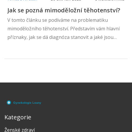
Jak se pozná mimoděložní těhotenství?
V tomto článku se podíváme na problematiku
mimoděložního těhotenství. Představím vám hlavní
příznaky, jak se dá diagnóza stanovit a jaké jsou
možnosti léčby. Je důležité vědět, jak poznat tento
zdravotní problém včas, a brát v potaz všechny
dostupné informace. Připojte se ke mně a
prozkoumejme toto téma společně.
Kategorie
Ženské zdraví