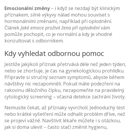
Emocionální změny
– i když se nezdají být klinickým
příznakem, silné výkyvy nálad mohou souviset s
hormonálními změnami, například při oplodnění.
Článek
Jaké emoce prožívá žena při oplodnění
vám
pomůže pochopit, co je normální a kdy je vhodné
konzultovat s odborníkem.
Kdy vyhledat odbornou pomoc
Jestliže jakýkoli příznak přetrvává déle než jeden týden,
nebo se zhoršuje, je čas na gynekologickou prohlídku.
Připravte si stručný seznam symptomů, abyste během
návštěvy nic nezapomněli. Pokud máte podezření na
rakovinu děložního čípku, nezapomeňte na pravidelný
cytologický screening – včasná detekce zachrání životy.
Nemusíte čekat, až příznaky vyvrcholí. Jednoduchý test
nebo krátké vyšetření může odhalit problém dříve, než
se projeví vážně. Navštívit lékaře můžete i s otázkou,
jak si doma ulevit – často stačí změnit hygienu,