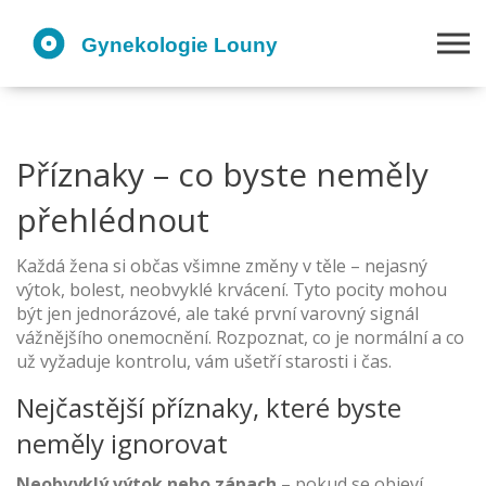
Příznaky – co byste neměly
přehlédnout
Každá žena si občas všimne změny v těle – nejasný
výtok, bolest, neobvyklé krvácení. Tyto pocity mohou
být jen jednorázové, ale také první varovný signál
vážnějšího onemocnění. Rozpoznat, co je normální a co
už vyžaduje kontrolu, vám ušetří starosti i čas.
Nejčastější příznaky, které byste
neměly ignorovat
Neobvyklý výtok nebo zápach
– pokud se objeví