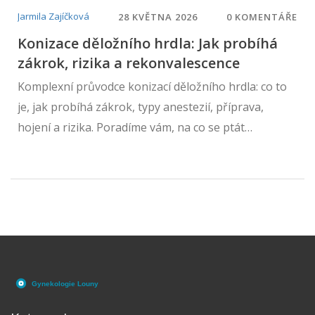
Jarmila Zajíčková
28 KVĚTNA 2026
0 KOMENTÁŘE
Konizace děložního hrdla: Jak probíhá
zákrok, rizika a rekonvalescence
Komplexní průvodce konizací děložního hrdla: co to
je, jak probíhá zákrok, typy anestezií, příprava,
hojení a rizika. Poradíme vám, na co se ptát
gynekologa v Brně.