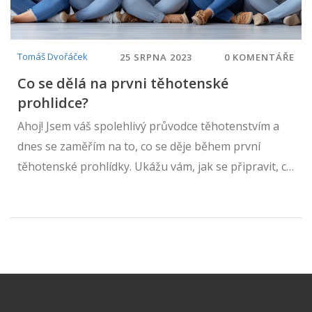
Tomáš Dvořáček
25 SRPNA 2023
0 KOMENTÁŘE
Co se dělá na prvni těhotenské
prohlidce?
Ahoj! Jsem váš spolehlivý průvodce těhotenstvím a
dnes se zaměřím na to, co se děje během první
těhotenské prohlídky. Ukážu vám, jak se připravit, co
očekávat, a rozeberu jaký je význam této prohlídky. S
mou nabídkou podrobných rad a informací budete
mít jasné představy a můžete se vyhnout stresu.
Protože vím, že těhotenství může být jak vzrušující,
tak i napínající, snažím se poskytnout informace,
které vám pomohou být informovaní a v klidu.