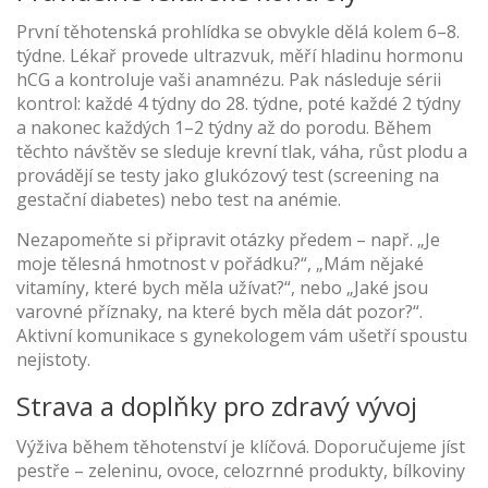
První těhotenská prohlídka se obvykle dělá kolem 6–8.
týdne. Lékař provede ultrazvuk, měří hladinu hormonu
hCG a kontroluje vaši anamnézu. Pak následuje sérii
kontrol: každé 4 týdny do 28. týdne, poté každé 2 týdny
a nakonec každých 1–2 týdny až do porodu. Během
těchto návštěv se sleduje krevní tlak, váha, růst plodu a
provádějí se testy jako glukózový test (screening na
gestační diabetes) nebo test na anémie.
Nezapomeňte si připravit otázky předem – např. „Je
moje tělesná hmotnost v pořádku?“, „Mám nějaké
vitamíny, které bych měla užívat?“, nebo „Jaké jsou
varovné příznaky, na které bych měla dát pozor?“.
Aktivní komunikace s gynekologem vám ušetří spoustu
nejistoty.
Strava a doplňky pro zdravý vývoj
Výživa během těhotenství je klíčová. Doporučujeme jíst
pestře – zeleninu, ovoce, celozrnné produkty, bílkoviny