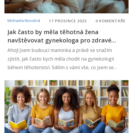
Michaela Novotná
17 PROSINCE 2023
0 KOMENTÁŘE
Jak často by měla těhotná žena
navštěvovat gynekologa pro zdravé
těhotenství?
Ahoj! Jsem budoucí maminka a právě se snažím
zjistit, jak často bych měla chodit na gynekologii
během těhotenství. Sdílím s vámi vše, co jsem se
dozvěděla od svého lékaře a co mě překvapilo. Víte,
že počet návštěv může být různý v závislosti na
stadium těhotenství a individuální potřeby každé z
nás? A že pravidelné kontroly pomáhají zajistit nejen
moje zdraví, ale i zdraví mého miminka? Přečtěte si
můj článek a dozvíte se všechny ty důležité milníky a
tipy pro prenatální péči.