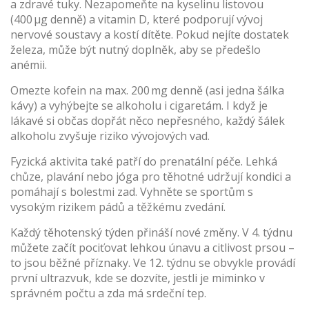
a zdravé tuky. Nezapomeňte na kyselinu listovou
(400 µg denně) a vitamin D, které podporují vývoj
nervové soustavy a kostí dítěte. Pokud nejíte dostatek
železa, může být nutný doplněk, aby se předešlo
anémii.
Omezte kofein na max. 200 mg denně (asi jedna šálka
kávy) a vyhýbejte se alkoholu i cigaretám. I když je
lákavé si občas dopřát něco nepřesného, každý šálek
alkoholu zvyšuje riziko vývojových vad.
Fyzická aktivita také patří do prenatální péče. Lehká
chůze, plavání nebo jóga pro těhotné udržují kondici a
pomáhají s bolestmi zad. Vyhněte se sportům s
vysokým rizikem pádů a těžkému zvedání.
Každý těhotenský týden přináší nové změny. V 4. týdnu
můžete začít pociťovat lehkou únavu a citlivost prsou –
to jsou běžné příznaky. Ve 12. týdnu se obvykle provádí
první ultrazvuk, kde se dozvíte, jestli je miminko v
správném počtu a zda má srdeční tep.