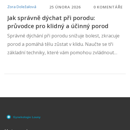
Zora Doležalová
25 ÚNORA 2026
0 KOMENTÁŘE
Jak správně dýchat při porodu:
průvodce pro klidný a účinný porod
Správné dýchání při porodu snižuje bolest, zkracuje
porod a pomáhá tělu zůstat v klidu. Naučte se tři
základní techniky, které vám pomohou zvládnout
každou kontrakci - bez křiku a zadrhnutí.