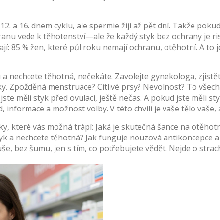
 12. a 16. dnem cyklu, ale spermie žijí až pět dní. Takže pokud
nu vede k těhotenství—ale že každý styk bez ochrany je risk
Říkají: 85 % žen, které půl roku nemají ochranu, otěhotní. A t
 a nechcete těhotná, nečekáte. Zavolejte gynekologa, zjist
aky. Zpožděná menstruace? Citlivé prsy? Nevolnost? To vše
jste měli styk před ovulací, ještě nečas. A pokud jste měli s
klid, informace a možnost volby. V této chvíli je vaše tělo vaš
ky, které vás možná trápí: Jaká je skutečná šance na otěhotn
tyk a nechcete těhotná? Jak funguje nouzová antikoncepce a 
, bez šumu, jen s tím, co potřebujete vědět. Nejde o strach