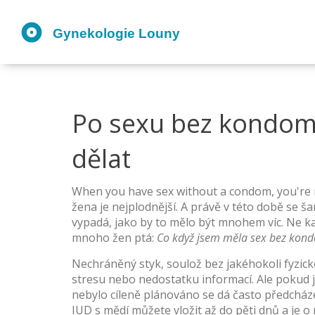
Po sexu bez kondomu:
dělat
When you have sex without a condom, you're n
žena je nejplodnější
. A právě v této době se
ša
vypadá, jako by to mělo být mnohem víc. Ne kaž
mnoho žen ptá:
Co když jsem měla sex bez kond
Nechráněný styk
,
soulož bez jakéhokoli fyzick
stresu nebo nedostatku informací. Ale pokud js
nebylo cíleně plánováno
se dá často předcháze
IUD s mědí můžete vložit až do pěti dnů a je o