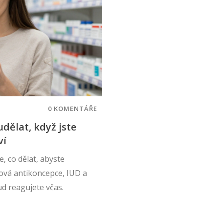
0 KOMENTÁŘE
dělat, když jste
ví
, co dělat, abyste
ová antikoncepce, IUD a
d reagujete včas.