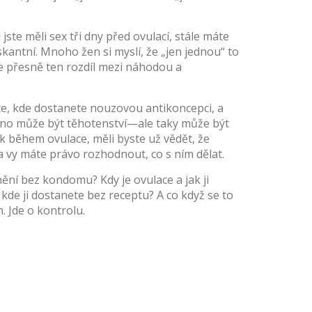
 jste měli sex tři dny před ovulací, stále máte
antní. Mnoho žen si myslí, že „jen jednou“ to
o je přesně ten rozdíl mezi náhodou a
ěte, kde dostanete nouzovou antikoncepci, a
chno může být těhotenství—ale taky může být
tyk během ovulace, měli byste už vědět, že
e, a vy máte právo rozhodnout, co s ním dělat.
ění bez kondomu? Kdy je ovulace a jak ji
kde ji dostanete bez receptu? A co když se to
. Jde o kontrolu.