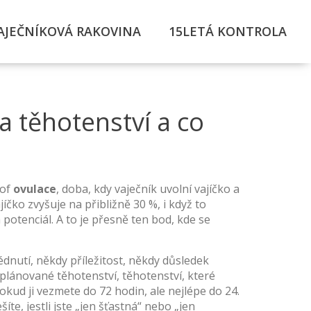
AJEČNÍKOVÁ RAKOVINA
15LETÁ KONTROLA
a těhotenství a co
 of
ovulace
,
doba, kdy vaječník uvolní vajíčko a
jíčko
zvyšuje na přibližně 30 %, i když to
potenciál. A to je přesně ten bod, kde se
édnutí, někdy příležitost, někdy důsledek
plánované těhotenství
,
těhotenství, které
kud ji vezmete do 72 hodin, ale nejlépe do 24.
te, jestli jste „jen šťastná“ nebo „jen