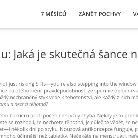
7 MĚSÍCŮ
ZÁNĚT POCHVY
V
 Jaká je skutečná šance n
ot just risking STIs—you're also stepping into the window
nce na otěhotnění
,
pravděpodobnost, že spermie oplodní va
dý nechráněný styk vede k těhotenství, ale každý z nich má 
omu a nechci těhotná?
ého barrieru proti početí
není vždy chyba. Někdy je to přehl
te se rozhodli, že nechcete těhotná, je důležité vědět, že
ne
t—i několik dní po styku. Nouzová antikoncepce funguje, po
 mnoho účinnější než tabletky. Nečekáte na menstruaci, neřeší