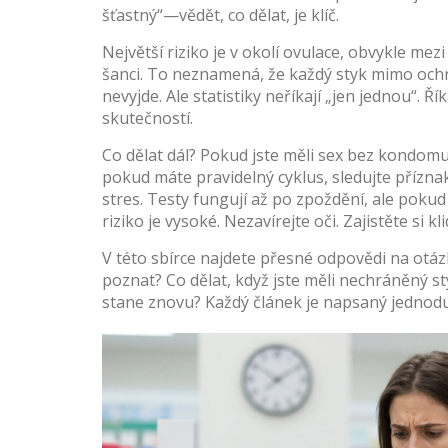
šťastný“—vědět, co dělat, je klíč.
Největší riziko je v okolí ovulace, obvykle mezi
šanci. To neznamená, že každý styk mimo ochra
nevyjde. Ale statistiky neříkají „jen jednou“. 
skutečností.
Co dělat dál? Pokud jste měli sex bez kondomu
pokud máte pravidelný cyklus, sledujte přízn
stres. Testy fungují až po zpoždění, ale pokud 
riziko je vysoké. Nezavírejte oči. Zajistěte si 
V této sbírce najdete přesné odpovědi na otáz
poznat? Co dělat, když jste měli nechráněný s
stane znovu? Každý článek je napsaný jednoduše