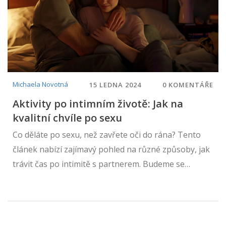
Michaela Novotná
15 LEDNA 2024
0 KOMENTÁŘE
Aktivity po intimním životě: Jak na
kvalitní chvíle po sexu
Co děláte po sexu, než zavřete oči do rána? Tento
článek nabízí zajímavý pohled na různé způsoby, jak
trávit čas po intimitě s partnerem. Budeme se
zabývat hýčkáním po sexu, komunikací, osobní
hygienou a relaxací. Nejedná se jen o fyzické aktivity,
ale také o psychologickou pohodu a posílení vztahu.