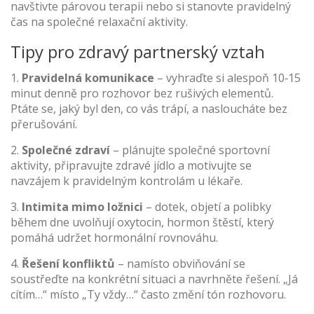
navštivte párovou terapii nebo si stanovte pravidelný
čas na společné relaxační aktivity.
Tipy pro zdravý partnerský vztah
1.
Pravidelná komunikace
– vyhraďte si alespoň 10‑15
minut denně pro rozhovor bez rušivých elementů.
Ptáte se, jaký byl den, co vás trápí, a nasloucháte bez
přerušování.
2.
Společné zdraví
– plánujte společné sportovní
aktivity, připravujte zdravé jídlo a motivujte se
navzájem k pravidelným kontrolám u lékaře.
3.
Intimita mimo ložnici
– dotek, objetí a polibky
během dne uvolňují oxytocin, hormon štěstí, který
pomáhá udržet hormonální rovnováhu.
4.
Řešení konfliktů
– namísto obviňování se
soustřeďte na konkrétní situaci a navrhněte řešení. „Já
cítím…“ místo „Ty vždy…“ často změní tón rozhovoru.