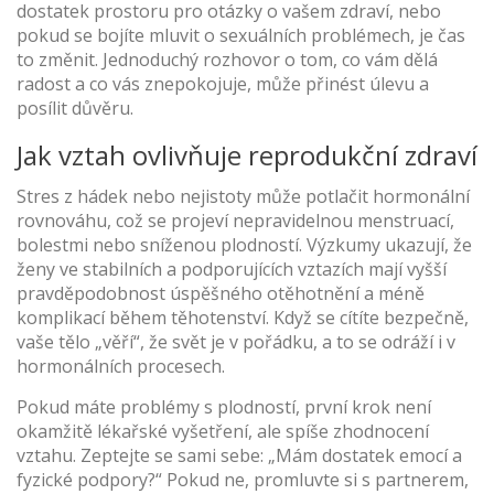
dostatek prostoru pro otázky o vašem zdraví, nebo
pokud se bojíte mluvit o sexuálních problémech, je čas
to změnit. Jednoduchý rozhovor o tom, co vám dělá
radost a co vás znepokojuje, může přinést úlevu a
posílit důvěru.
Jak vztah ovlivňuje reprodukční zdraví
Stres z hádek nebo nejistoty může potlačit hormonální
rovnováhu, což se projeví nepravidelnou menstruací,
bolestmi nebo sníženou plodností. Výzkumy ukazují, že
ženy ve stabilních a podporujících vztazích mají vyšší
pravděpodobnost úspěšného otěhotnění a méně
komplikací během těhotenství. Když se cítíte bezpečně,
vaše tělo „věří“, že svět je v pořádku, a to se odráží i v
hormonálních procesech.
Pokud máte problémy s plodností, první krok není
okamžitě lékařské vyšetření, ale spíše zhodnocení
vztahu. Zeptejte se sami sebe: „Mám dostatek emocí a
fyzické podpory?“ Pokud ne, promluvte si s partnerem,