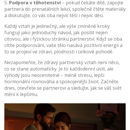
5.
Podpora v těhotenství
– pokud čekáte dítě, zapojte
partnera do prenatálních lekcí, společně čtěte materiály
a diskutujte, co vás oba nejvíc těší i nejvíc děsí.
Každý vztah je jedinečný, ale výše zmíněné kroky
fungují jako jednoduchý návod, jak posílit nejen
citovou, ale i fyzickou stránku partnerství. Když se oba
cítíte podporováni, vaše tělo nasává pozitivní energii a
to se projeví ve zdraví, plodnosti i celkové pohodě.
Nezapomeňte, že zdravý partnerský vztah není něco,
co se stane automaticky. Je to každodenní úsilí, ale
výhody jsou neocenitelné – méně stresu, lepší
hormonální rovnováha a spokojenější život. Začněte
dnes, otevřete se partnerovi a sledujte, jak se váš svět
mění k lepšímu.