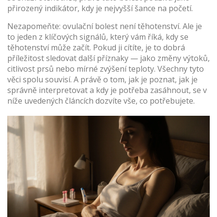
přirozený indikátor, kdy je nejvyšší šance na početí.
Nezapomeňte: ovulační bolest není těhotenství. Ale je
to jeden z klíčových signálů, který vám říká, kdy se
těhotenství může začít. Pokud ji cítíte, je to dobrá
příležitost sledovat další příznaky — jako změny výtoků,
citlivost prsů nebo mírné zvýšení teploty. Všechny tyto
věci spolu souvisí. A právě o tom, jak je poznat, jak je
správně interpretovat a kdy je potřeba zasáhnout, se v
níže uvedených článcích dozvíte vše, co potřebujete.