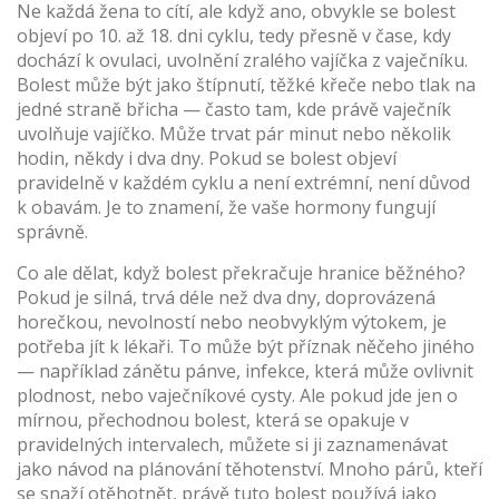
Ne každá žena to cítí, ale když ano, obvykle se bolest
objeví po 10. až 18. dni cyklu, tedy přesně v čase, kdy
dochází k
ovulaci
,
uvolnění zralého vajíčka z vaječníku
.
Bolest může být jako štípnutí, těžké křeče nebo tlak na
jedné straně břicha — často tam, kde právě vaječník
uvolňuje vajíčko. Může trvat pár minut nebo několik
hodin, někdy i dva dny. Pokud se bolest objeví
pravidelně v každém cyklu a není extrémní, není důvod
k obavám. Je to znamení, že vaše hormony fungují
správně.
Co ale dělat, když bolest překračuje hranice běžného?
Pokud je silná, trvá déle než dva dny, doprovázená
horečkou, nevolností nebo neobvyklým výtokem, je
potřeba jít k lékaři. To může být příznak něčeho jiného
— například
zánětu pánve
,
infekce, která může ovlivnit
plodnost
, nebo vaječníkové cysty. Ale pokud jde jen o
mírnou, přechodnou bolest, která se opakuje v
pravidelných intervalech, můžete si ji zaznamenávat
jako návod na plánování těhotenství. Mnoho párů, kteří
se snaží otěhotnět, právě tuto bolest používá jako