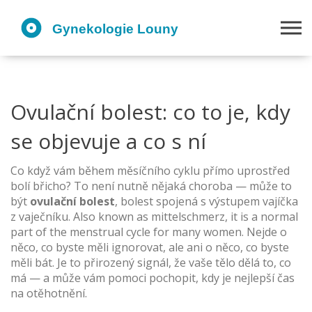
Ovulační bolest: co to je, kdy
se objevuje a co s ní
Co když vám během měsíčního cyklu přímo uprostřed
bolí břicho? To není nutně nějaká choroba — může to
být
ovulační bolest
,
bolest spojená s výstupem vajíčka
z vaječníku
. Also known as
mittelschmerz
, it is a normal
part of the menstrual cycle for many women.
Nejde o
něco, co byste měli ignorovat, ale ani o něco, co byste
měli bát. Je to přirozený signál, že vaše tělo dělá to, co
má — a může vám pomoci pochopit, kdy je nejlepší čas
na otěhotnění.