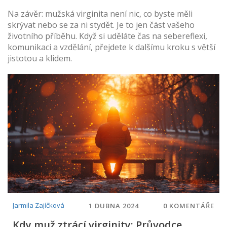
Na závěr: mužská virginita není nic, co byste měli
skrývat nebo se za ni stydět. Je to jen část vašeho
životního příběhu. Když si uděláte čas na sebereflexi,
komunikaci a vzdělání, přejdete k dalšímu kroku s větší
jistotou a klidem.
Jarmila Zajíčková
1 DUBNA 2024
0 KOMENTÁŘE
Kdy muž ztrácí virginity: Průvodce