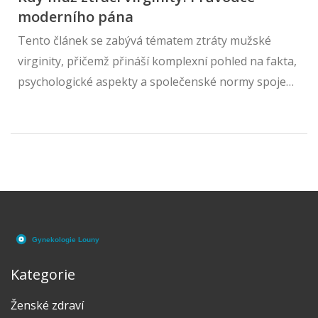
moderního pána
Tento článek se zabývá tématem ztráty mužské
virginity, přičemž přináší komplexní pohled na fakta,
psychologické aspekty a společenské normy spojené
s první sexuální zkušeností mužů. Zkoumá různé
faktory ovlivňující přístup k prvnímu sexuálnímu
aktu, nabízí rady, jak se na tento moment připravit, a
jak komunikovat s partnerem. Tento článek je
zaměřen na poskytnutí užitečných informací a
podpory mužům, kteří se chystají na tento důležitý
moment v jejich životech.
Kategorie
Ženské zdraví