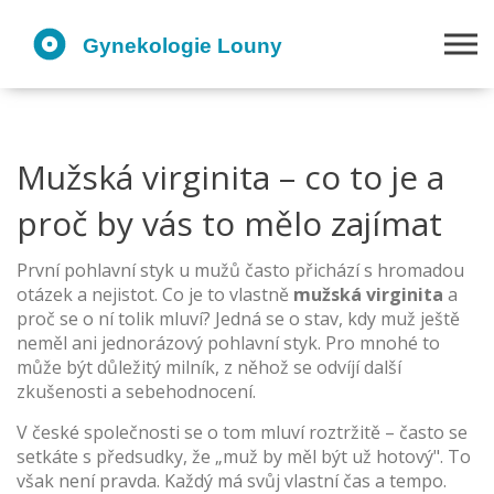
Mužská virginita – co to je a
proč by vás to mělo zajímat
První pohlavní styk u mužů často přichází s hromadou
otázek a nejistot. Co je to vlastně
mužská virginita
a
proč se o ní tolik mluví? Jedná se o stav, kdy muž ještě
neměl ani jednorázový pohlavní styk. Pro mnohé to
může být důležitý milník, z něhož se odvíjí další
zkušenosti a sebehodnocení.
V české společnosti se o tom mluví roztržitě – často se
setkáte s předsudky, že „muž by měl být už hotový". To
však není pravda. Každý má svůj vlastní čas a tempo.