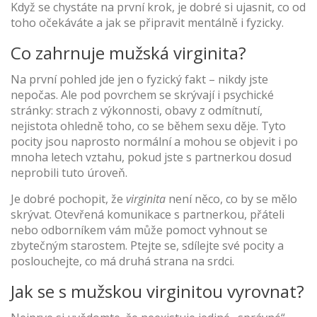
Když se chystáte na první krok, je dobré si ujasnit, co od
toho očekáváte a jak se připravit mentálně i fyzicky.
Co zahrnuje mužská virginita?
Na první pohled jde jen o fyzický fakt – nikdy jste
nepočas. Ale pod povrchem se skrývají i psychické
stránky: strach z výkonnosti, obavy z odmítnutí,
nejistota ohledně toho, co se během sexu děje. Tyto
pocity jsou naprosto normální a mohou se objevit i po
mnoha letech vztahu, pokud jste s partnerkou dosud
neprobili tuto úroveň.
Je dobré pochopit, že
virginita
není něco, co by se mělo
skrývat. Otevřená komunikace s partnerkou, přáteli
nebo odborníkem vám může pomoct vyhnout se
zbytečným starostem. Ptejte se, sdílejte své pocity a
poslouchejte, co má druhá strana na srdci.
Jak se s mužskou virginitou vyrovnat?