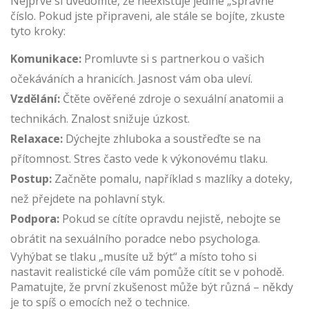
Nejprve si uvědomte, že neexistuje jediné „správné“
číslo. Pokud jste připraveni, ale stále se bojíte, zkuste
tyto kroky:
Komunikace:
Promluvte si s partnerkou o vašich
očekáváních a hranicích. Jasnost vám oba uleví.
Vzdělání:
Čtěte ověřené zdroje o sexuální anatomii a
technikách. Znalost snižuje úzkost.
Relaxace:
Dýchejte zhluboka a soustřeďte se na
přítomnost. Stres často vede k výkonovému tlaku.
Postup:
Začněte pomalu, například s mazlíky a doteky,
než přejdete na pohlavní styk.
Podpora:
Pokud se cítíte opravdu nejistě, nebojte se
obrátit na sexuálního poradce nebo psychologa.
Vyhýbat se tlaku „musíte už být“ a místo toho si
nastavit realistické cíle vám pomůže cítit se v pohodě.
Pamatujte, že první zkušenost může být různá – někdy
je to spíš o emocích než o technice.