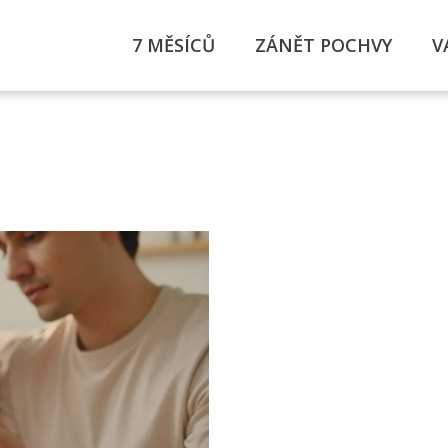
7 MĚSÍCŮ
ZÁNĚT POCHVY
V