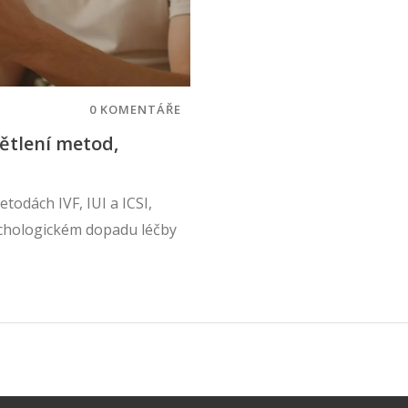
0 KOMENTÁŘE
ětlení metod,
todách IVF, IUI a ICSI,
ychologickém dopadu léčby