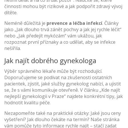
nesmí dělat a na co si dát pozor“. Naučíte se, které
činnosti mohou být rizikové a jak podpořit zdravý vývoj
dítěte.
Neméně důležitá je
prevence a léčba infekcí
. Články
jako „Jak dlouho trvá zánět pochvy a jak jej rychle léčit“
nebo „Jak předejít mykózám“ vám ukážou, jak
rozpoznat první příznaky a co udělat, aby se infekce
nešířila.
Jak najít dobrého gynekologa
Výběr správného lékaře může být rozhodující.
Doporučujeme se podívat na zkušenosti ostatních
pacientek, zjistit, jaké služby gynekolog nabízí, a ujistit
se, že s vámi komunikuje otevřeně. V článku „Kde najít
nejlepší gynekologii v Praze“ najdete konkrétní tipy, jak
hodnotit kvalitu péče.
Nezapomeňte také na praktické otázky: Jaké jsou ceny
vyšetření? Jak dlouho čekáte na termín? Naše stránka
vám pomůže tyto informace rychle najít – stačí zadat