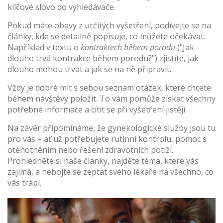
klíčové slovo do vyhledávače.
Pokud máte obavy z určitých vyšetření, podívejte se na
články, kde se detailně popisuje, co můžete očekávat.
Například v textu o
kontraktech během porodu
("Jak
dlouho trvá kontrakce během porodu?") zjistíte, jak
dlouho mohou trvat a jak se na ně připravit.
Vždy je dobré mít s sebou seznam otázek, které chcete
během návštěvy položit. To vám pomůže získat všechny
potřebné informace a cítit se při vyšetření jistěji.
Na závěr připomínáme, že gynekologické služby jsou tu
pro vás – ať už potřebujete rutinní kontrolu, pomoc s
otěhotněním nebo řešení zdravotních potíží.
Prohlédněte si naše články, najděte téma, které vás
zajímá, a nebojte se zeptat svého lékaře na všechno, co
vás trápí.