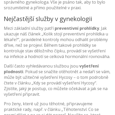
správného gynekologa. Vše je psáno tak, aby to bylo
srozumitelné a přímo použitelné v praxi.
Nejčastější služby v gynekologii
Mezi základní služby patří
preventivní prohlídky
. Jak
ukazuje náš článek „Kolik stojí preventivní prohlídka u
lékaře?“, pravidelné kontroly mohou odhalit problémy
dříve, než se projeví. Během takové prohlídky se
kontroluje stav děložního čípku, provádí se vyšetření
na infekce a hodnotí se celková hormonální rovnováha.
Další často vyhledávanou službou jsou
vyšetření
plodnosti
. Pokud se snažíte otěhotnět a nedaří se vám,
může být užitečné vyšetření Hycosy – o tom podrobně
čtete v článku „Kdy se provádí vyšetření Hycosy“.
Zjistíte, jaký je postup, co můžete očekávat a jak se na
vyšetření připravit.
Pro ženy, které už jsou těhotné, připravujeme
praktické rady, např. v článku „Těhotenství: Co se