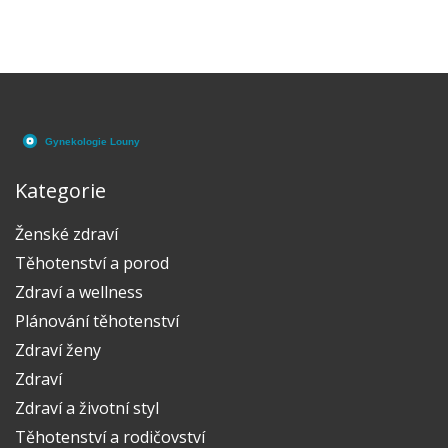
ve večerních hodinách či o víkendech. Podělím se o
své osobní zkušenosti a doporučím místa, kde jsem
se setkala s profesionálním přístupem. Ušetříte tím
čas i nervy, když to nejvíce potřebujete.
Kategorie
Ženské zdraví
Těhotenství a porod
Zdraví a wellness
Plánování těhotenství
Zdraví ženy
Zdraví
Zdraví a životní styl
Těhotenství a rodičovství