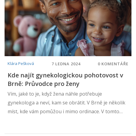
Klára Pešková
7 LEDNA 2024
0 KOMENTÁŘE
Kde najít gynekologickou pohotovost v
Brně: Průvodce pro ženy
Vím, jaké to je, když žena náhle potřebuje
gynekologa a neví, kam se obrátit. V Brně je několik
míst, kde vám pomůžou i mimo ordinace. V tomto
článku pro vás mám připravený seznam
gynekologických pohotovostí, které jsou otevřeny i