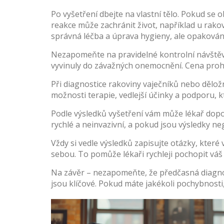
Po vyšetření dbejte na vlastní tělo. Pokud se 
reakce může zachránit život, například u rakov
správná léčba a úprava hygieny, ale opakován
Nezapomeňte na pravidelné kontrolní návštěvy.
vyvinuly do závažných onemocnění. Cena prohlí
Při diagnostice rakoviny vaječníků nebo děložn
možnosti terapie, vedlejší účinky a podporu, k
Podle výsledků vyšetření vám může lékař doporu
rychlé a neinvazivní, a pokud jsou výsledky neg
Vždy si vedle výsledků zapisujte otázky, kter
sebou. To pomůže lékaři rychleji pochopit váš 
Na závěr – nezapomeňte, že předčasná diagnosti
jsou klíčové. Pokud máte jakékoli pochybnosti