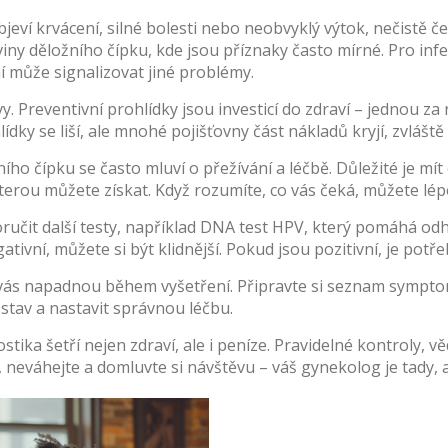
objeví krvácení, silné bolesti nebo neobvyklý výtok, nečistě 
iny děložního čípku, kde jsou příznaky často mírné. Pro inf
í může signalizovat jiné problémy.
 Preventivní prohlídky jsou investicí do zdraví – jednou za 
dky se liší, ale mnohé pojišťovny část nákladů kryjí, zvláš
ího čípku se často mluví o přežívání a léčbě. Důležité je mít
terou můžete získat. Když rozumíte, co vás čeká, můžete lépe
čit další testy, například DNA test HPV, který pomáhá odhal
ativní, můžete si být klidnější. Pokud jsou pozitivní, je potř
é vás napadnou během vyšetření. Připravte si seznam symptom
stav a nastavit správnou léčbu.
ka šetří nejen zdraví, ale i peníze. Pravidelné kontroly, v
, neváhejte a domluvte si návštěvu – váš gynekolog je tady,