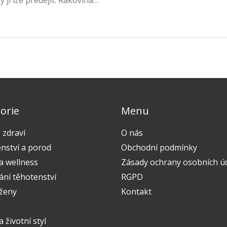
ji lze předejít. Rakovina
 ovlivnit každou ženu.
orie
Menu
 zdraví
O nás
nství a porod
Obchodní podmínky
a wellness
Zásady ochrany osobních ú
ání těhotenství
RGPD
 ženy
Kontakt
a životní styl