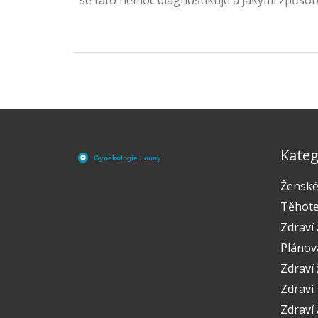
se tato nemoc diagnostikuje a jakými způsoby 
děložního čípku je vážný problém, který může
Informujte se a buďte připraveni.
Kateg
Ženské
Těhote
Zdraví 
Plánov
Zdraví
Zdraví
Zdraví 