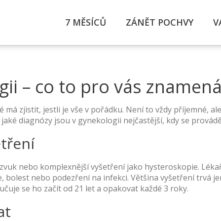
7 MĚSÍCŮ
ZÁNĚT POCHVY
V
ii – co to pro vás znamená
má zjistit, jestli je vše v pořádku. Není to vždy příjemné, 
aké diagnózy jsou v gynekologii nejčastější, kdy se provádě
etření
zvuk nebo komplexnější vyšetření jako hysteroskopie. Lékař
bolest nebo podezření na infekci. Většina vyšetření trvá je
čuje se ho začít od 21 let a opakovat každé 3 roky.
at