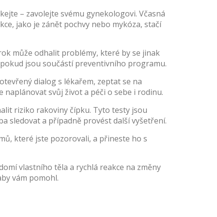
čekejte – zavolejte svému gynekologovi. Včasná
ekce, jako je zánět pochvy nebo mykóza, stačí
rok může odhalit problémy, které by se jinak
tě pokud jsou součástí preventivního programu.
 otevřený dialog s lékařem, zeptat se na
 naplánovat svůj život a péči o sebe i rodinu.
it riziko rakoviny čípku. Tyto testy jsou
eba sledovat a případně provést další vyšetření.
ů, které jste pozorovali, a přineste ho s
ědomí vlastního těla a rychlá reakce na změny
 aby vám pomohl.