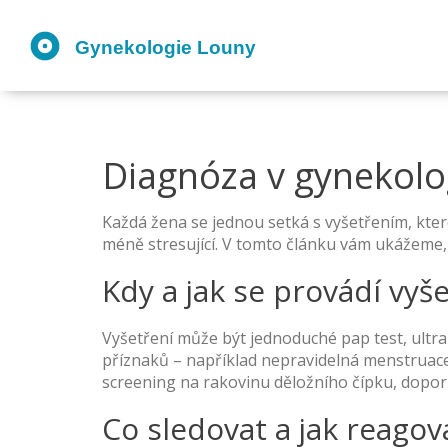
Diagnóza v gynekolog
Každá žena se jednou setká s vyšetřením, které 
méně stresující. V tomto článku vám ukážeme, j
Kdy a jak se provádí vyš
Vyšetření může být jednoduché pap test, ultra
příznaků – například nepravidelná menstruace, 
screening na rakovinu děložního čípku, doporu
Co sledovat a jak reagov