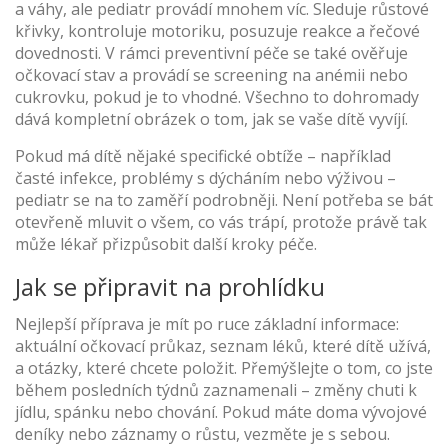
a váhy, ale pediatr provádí mnohem víc. Sleduje růstové
křivky, kontroluje motoriku, posuzuje reakce a řečové
dovednosti. V rámci preventivní péče se také ověřuje
očkovací stav a provádí se screening na anémii nebo
cukrovku, pokud je to vhodné. Všechno to dohromady
dává kompletní obrázek o tom, jak se vaše dítě vyvíjí.
Pokud má dítě nějaké specifické obtíže – například
časté infekce, problémy s dýcháním nebo výživou –
pediatr se na to zaměří podrobněji. Není potřeba se bát
otevřeně mluvit o všem, co vás trápí, protože právě tak
může lékař přizpůsobit další kroky péče.
Jak se připravit na prohlídku
Nejlepší příprava je mít po ruce základní informace:
aktuální očkovací průkaz, seznam léků, které dítě užívá,
a otázky, které chcete položit. Přemýšlejte o tom, co jste
během posledních týdnů zaznamenali – změny chuti k
jídlu, spánku nebo chování. Pokud máte doma vývojové
deníky nebo záznamy o růstu, vezměte je s sebou.