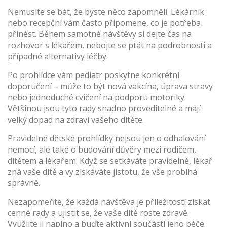
Nemusíte se bát, že byste něco zapomněli. Lékárník
nebo recepční vám často připomene, co je potřeba
přinést. Během samotné návštěvy si dejte čas na
rozhovor s lékařem, nebojte se ptát na podrobnosti a
případné alternativy léčby.
Po prohlídce vám pediatr poskytne konkrétní
doporučení – může to být nová vakcína, úprava stravy
nebo jednoduché cvičení na podporu motoriky.
Většinou jsou tyto rady snadno proveditelné a mají
velký dopad na zdraví vašeho dítěte.
Pravidelné dětské prohlídky nejsou jen o odhalování
nemocí, ale také o budování důvěry mezi rodičem,
dítětem a lékařem. Když se setkáváte pravidelně, lékař
zná vaše dítě a vy získáváte jistotu, že vše probíhá
správně.
Nezapomeňte, že každá návštěva je příležitostí získat
cenné rady a ujistit se, že vaše dítě roste zdravě.
Využijte ji naplno a buďte aktivní součástí jeho péče.