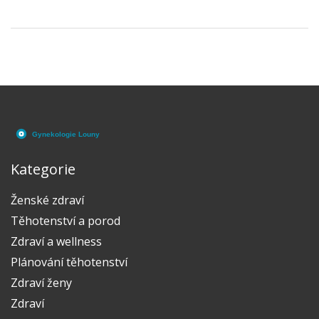
nejenom tomu, co lékař zkontroluje a jaké otázky
klade, ale také tomu, jak se na prohlídku připravit a
jak pomoci dítěti zvládnout ji bez stresu. Tak pojďme
na to!
Kategorie
Ženské zdraví
Těhotenství a porod
Zdraví a wellness
Plánování těhotenství
Zdraví ženy
Zdraví