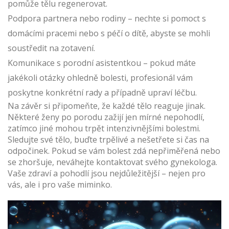
pomůže tělu regenerovat.
Podpora partnera nebo rodiny – nechte si pomoct s
domácími pracemi nebo s péčí o dítě, abyste se mohli
soustředit na zotavení.
Komunikace s porodní asistentkou – pokud máte
jakékoli otázky ohledně bolesti, profesionál vám
poskytne konkrétní rady a případně upraví léčbu.
Na závěr si připomeňte, že každé tělo reaguje jinak.
Některé ženy po porodu zažijí jen mírné nepohodlí,
zatímco jiné mohou trpět intenzivnějšími bolestmi.
Sledujte své tělo, buďte trpělivé a nešetřete si čas na
odpočinek. Pokud se vám bolest zdá nepřiměřená nebo
se zhoršuje, neváhejte kontaktovat svého gynekologa.
Vaše zdraví a pohodlí jsou nejdůležitější – nejen pro
vás, ale i pro vaše miminko.