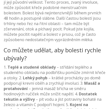
jí její původní velikost. Tento proces, zvaný involuce,
může způsobit křeče podobné menstruačním
bolestem. Bolest bývá nejintenzivnější během prvních
48 hodin a postupně slábne. Další častou bolestí jsou
trhliny nebo řez na řitní oblasti – tam může být
zčervenání, otok a píchavý pocit. Pokud jste kojila,
můžete pocítit napětí a bolest v prsou, což je často
způsobeno nedostatečným vyprázdněním mléka.
Co můžete udělat, aby bolesti rychle
ubývaly?
1.
Teplé a studené obklady
– střídání teplého a
studeného obkladu na podbřišku pomůže zmírnit křeče
a otoky. 2.
Lehký pohyb
– krátké procházky po domě
podporují krevní oběh a zrychlují involuci. 3.
Masáž a
protahování
– jemná masáž břicha ve směru
hodinových ručiček může snížit napětí. 4.
Dostatek
tekutin a výživy
– pít vodu a jíst potraviny bohaté na
železo a vitamín C podpoří hojení. 5.
Kojení na