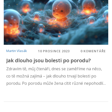
Martin Vlasák
10 PROSINCE 2023
0 KOMENTÁŘE
Jak dlouho jsou bolesti po porodu?
Zdravím tě, můj čtenáři, dnes se zaměříme na něco,
co tě možná zajímá – jak dlouho trvají bolesti po
porodu. Po porodu může žena cítit různé nepohodlí
a bolesti, a to je úplně normální. Porod je náročnou
událostí pro tělo a obnova po něm může být stejně
těžká. Pojďme se tedy spolu podívat na to, jak dlouho