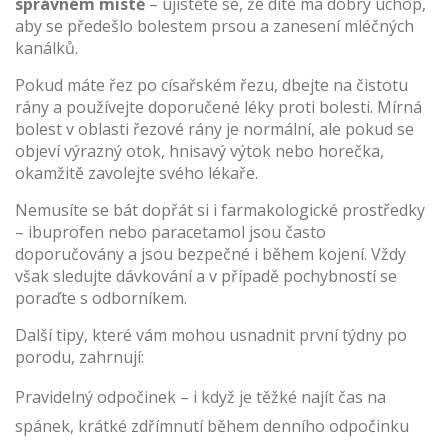
správném místě
– ujistěte se, že dítě má dobrý úchop,
aby se předešlo bolestem prsou a zanesení mléčných
kanálků.
Pokud máte řez po císařském řezu, dbejte na čistotu
rány a používejte doporučené léky proti bolesti. Mírná
bolest v oblasti řezové rány je normální, ale pokud se
objeví výrazný otok, hnisavý výtok nebo horečka,
okamžitě zavolejte svého lékaře.
Nemusíte se bát dopřát si i farmakologické prostředky
– ibuprofen nebo paracetamol jsou často
doporučovány a jsou bezpečné i během kojení. Vždy
však sledujte dávkování a v případě pochybností se
poraďte s odborníkem.
Další tipy, které vám mohou usnadnit první týdny po
porodu, zahrnují:
Pravidelný odpočinek – i když je těžké najít čas na
spánek, krátké zdřímnutí během denního odpočinku