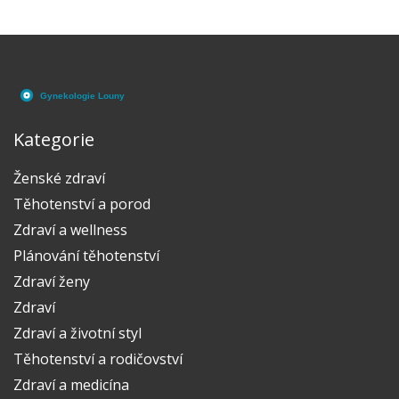
může tento stav trvat a jak s ním ženy bojují.
Připomeňme si, že péče o sebe samotnou je stejně
důležitá jako péče o novorozence.
Kategorie
Ženské zdraví
Těhotenství a porod
Zdraví a wellness
Plánování těhotenství
Zdraví ženy
Zdraví
Zdraví a životní styl
Těhotenství a rodičovství
Zdraví a medicína