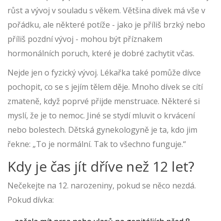
růst a vývoj v souladu s věkem. Většina dívek má vše v
pořádku, ale některé potíže - jako je příliš brzký nebo
příliš pozdní vývoj - mohou být příznakem
hormonálních poruch, které je dobré zachytit včas.
Nejde jen o fyzický vývoj. Lékařka také pomůže dívce
pochopit, co se s jejím tělem děje. Mnoho dívek se cítí
zmateně, když poprvé přijde menstruace. Některé si
myslí, že je to nemoc. Jiné se stydí mluvit o krvácení
nebo bolestech. Dětská gynekologyně je ta, kdo jim
řekne: „To je normální. Tak to všechno funguje.“
Kdy je čas jít dříve než 12 let?
Nečekejte na 12. narozeniny, pokud se něco nezdá.
Pokud dívka: