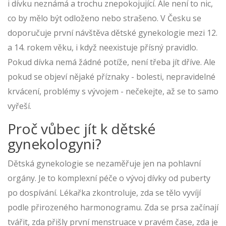
i dívku neznámá a trochu znepokojující. Ale není to nic,
co by mělo být odloženo nebo strašeno. V Česku se
doporučuje první návštěva dětské gynekologie mezi 12.
a 14. rokem věku, i když neexistuje přísný pravidlo.
Pokud dívka nemá žádné potíže, není třeba jít dříve. Ale
pokud se objeví nějaké příznaky - bolesti, nepravidelné
krvácení, problémy s vývojem - nečekejte, až se to samo
vyřeší.
Proč vůbec jít k dětské
gynekologyni?
Dětská gynekologie se nezaměřuje jen na pohlavní
orgány. Je to komplexní péče o vývoj dívky od puberty
po dospívání. Lékařka zkontroluje, zda se tělo vyvíjí
podle přirozeného harmonogramu. Zda se prsa začínají
tvářit, zda přišly první menstruace v pravém čase, zda je