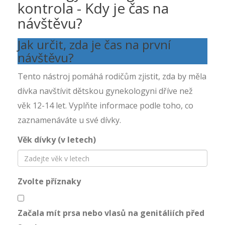
kontrola - Kdy je čas na
návštěvu?
Jak určit, zda je čas na první
návštěvu?
Tento nástroj pomáhá rodičům zjistit, zda by měla
dívka navštívit dětskou gynekologyni dříve než
věk 12-14 let. Vyplňte informace podle toho, co
zaznamenáváte u své dívky.
Věk dívky (v letech)
Zvolte příznaky
Začala mít prsa nebo vlasů na genitáliích před