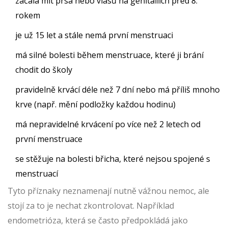
začala mít prsa nebo vlasů na genitáliích před 8.
rokem
je už 15 let a stále nemá první menstruaci
má silné bolesti během menstruace, které ji brání
chodit do školy
pravidelně krvácí déle než 7 dní nebo má příliš mnoho
krve (např. mění podložky každou hodinu)
má nepravidelné krvácení po více než 2 letech od
první menstruace
se stěžuje na bolesti břicha, které nejsou spojené s
menstruací
Tyto příznaky neznamenají nutně vážnou nemoc, ale
stojí za to je nechat zkontrolovat. Například
endometrióza, která se často předpokládá jako