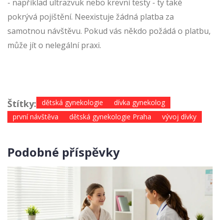
- například ultrazvuk nebo krevní testy - ty také
pokrývá pojištění. Neexistuje žádná platba za
samotnou návštěvu. Pokud vás někdo požádá o platbu,
může jít o nelegální praxi.
Štítky:
dětská gynekologie
dívka gynekolog
první návštěva
dětská gynekologie Praha
vývoj dívky
Podobné příspěvky