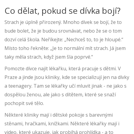
Co dělat, pokud se dívka bojí?
Strach je úplně přirozený. Mnoho dívek se bojí, že to
bude bolet, že je budou srovnávat, nebo že se o tom
dozví celá škola. Neříkejte: „Nechceš to, to je hloupé.“
Místo toho řekněte: „Je to normální mít strach. Já jsem
taky měla strach, když jsem šla poprvé.“
Pomozte dívce najít lékařku, která pracuje s dětmi. V
Praze a jinde jsou kliniky, kde se specializují jen na dívky
a teenagery. Tam se lékařky učí mluvit jinak - ne jako s
dospělou ženou, ale jako s dítětem, které se snaží
pochopit své tělo.
Některé kliniky mají i dětské pokoje s barevnými
stěnami, hračkami, knížkami. Některé lékařky mají i
video, které ukazuje, jak probíhá prohlídka - a to