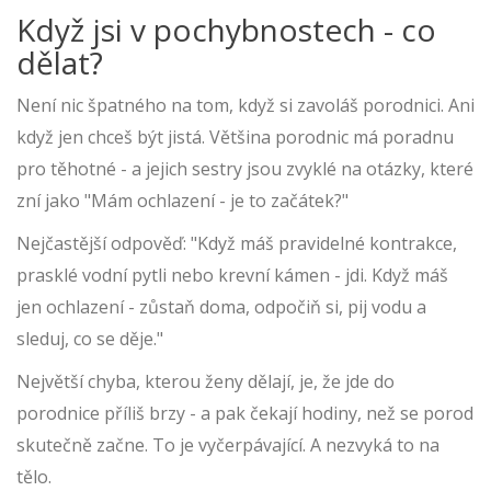
Když jsi v pochybnostech - co
dělat?
Není nic špatného na tom, když si zavoláš porodnici. Ani
když jen chceš být jistá. Většina porodnic má poradnu
pro těhotné - a jejich sestry jsou zvyklé na otázky, které
zní jako "Mám ochlazení - je to začátek?"
Nejčastější odpověď: "Když máš pravidelné kontrakce,
prasklé vodní pytli nebo krevní kámen - jdi. Když máš
jen ochlazení - zůstaň doma, odpočiň si, pij vodu a
sleduj, co se děje."
Největší chyba, kterou ženy dělají, je, že jde do
porodnice příliš brzy - a pak čekají hodiny, než se porod
skutečně začne. To je vyčerpávající. A nezvyká to na
tělo.