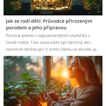
Jak se rodí dětí: Průvodce přirozeným
porodem a jeho přípravou
Porod je jedním z nejpodstatnějších okamžiků v
životě rodiče. Tato cesta může být náročná, ale i
nesmírně obohacující. V tomto článku se dozvíte, jak
se připravit na přirozený porod, jaké fáze porodu
existují, jak probíhá první kontakt s miminkem a jaké
jsou metody úlevy od bolesti. Nabízíme také tipy na
to, jak zvládnout poporodní období a jak se postarat
o novorozence. Tento obsáhlý průvodce je určen
všem budoucím rodičům, kteří hledají informace a
podporu na své cestě k rodičovství.