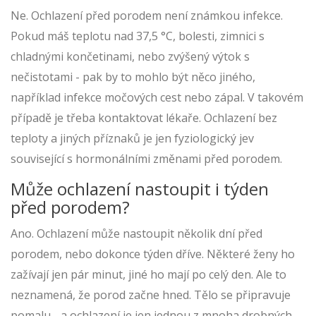
Ne. Ochlazení před porodem není známkou infekce.
Pokud máš teplotu nad 37,5 °C, bolesti, zimnici s
chladnými končetinami, nebo zvýšený výtok s
nečistotami - pak by to mohlo být něco jiného,
například infekce močových cest nebo zápal. V takovém
případě je třeba kontaktovat lékaře. Ochlazení bez
teploty a jiných příznaků je jen fyziologický jev
související s hormonálními změnami před porodem.
Může ochlazení nastoupit i týden
před porodem?
Ano. Ochlazení může nastoupit několik dní před
porodem, nebo dokonce týden dříve. Některé ženy ho
zažívají jen pár minut, jiné ho mají po celý den. Ale to
neznamená, že porod začne hned. Tělo se připravuje
pomalu - a ochlazení je jen jednou z mnoha drobných