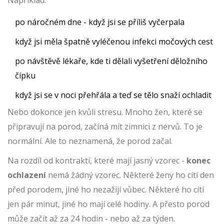
Například:
po náročném dne - když jsi se příliš vyčerpala
když jsi měla špatně vyléčenou infekci močových cest
po návštěvě lékaře, kde ti dělali vyšetření děložního
čípku
když jsi se v noci přehřála a teď se tělo snaží ochladit
Nebo dokonce jen kvůli stresu. Mnoho žen, které se
připravují na porod, začíná mít zimnici z nervů. To je
normální. Ale to neznamená, že porod začal.
Na rozdíl od kontraktí, které mají jasný vzorec -
konec
ochlazení
nemá žádný vzorec. Některé ženy ho cítí den
před porodem, jiné ho nezažijí vůbec. Některé ho cítí
jen pár minut, jiné ho mají celé hodiny. A přesto porod
může začít až za 24 hodin - nebo až za týden.