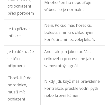
Mnoho žen ho nepociťuje
cítí ochlazení
vůbec. To je normální.
před porodem.
Není. Pokud máš horečku,
Je to příznak
bolesti, zimnici s chladnými
infekce.
končetinami - zavolej lékaři.
Je to důkaz, že
Ano - ale jen jako součást
se tělo
celkového procesu, ne jako
připravuje.
samostatný signál.
Chceš-li jít do
Nikdy. Jdi, když máš pravidelné
porodnice,
kontrakce, prasklé vodní pytli
musíš mít
nebo krevní kámen.
ochlazení.