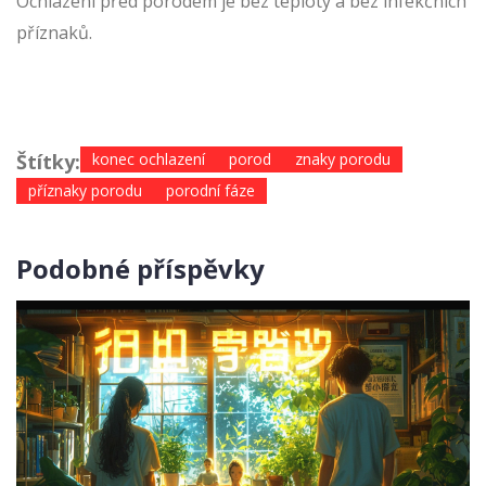
Ochlazení před porodem je bez teploty a bez infekčních
příznaků.
Štítky:
konec ochlazení
porod
znaky porodu
příznaky porodu
porodní fáze
Podobné příspěvky