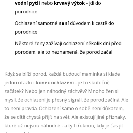
vodní pytli
nebo
krvavý výtok
- jdi do
porodnice
Ochlazení samotné
není
důvodem k cestě do
porodnice
Některé ženy zažívají ochlazení několik dní před
porodem, ale to neznamená, že porod začal
Když se blíží porod, každá budoucí maminka si klade
jednu otázku:
konec ochlazení
- je to skutečně
začátek? Nebo jen náhodný záchvěv? Mnoho žen si
myslí, že ochlazení je přesný signál, že porod začíná. Ale
to není pravda. Ochlazení samo o sobě není důkazem,
že se dítě chystá přijít na svět. Ale existují jiné příznaky,
které už nejsou náhodné - a ty ti řeknou, kdy je čas jít