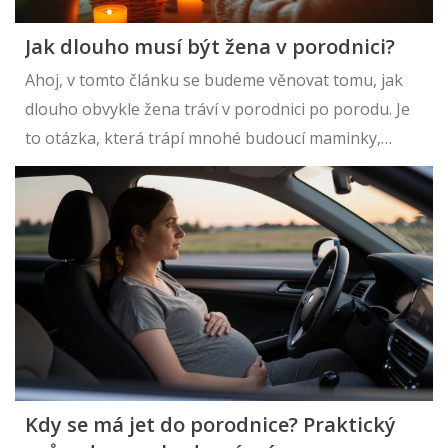
Jak dlouho musí být žena v porodnici?
Ahoj, v tomto článku se budeme věnovat tomu, jak
dlouho obvykle žena tráví v porodnici po porodu. Je
to otázka, která trápí mnohé budoucí maminky,
protože se chtějí co nejdříve vrátit domů k svým
nejbližším. Pojďme se tedy podívat na to, jaké jsou
normy, jaký je vliv zdravotního stavu matky a jak to
funguje v praxi. Těšíme se na vás!
Kdy se má jet do porodnice? Praktický