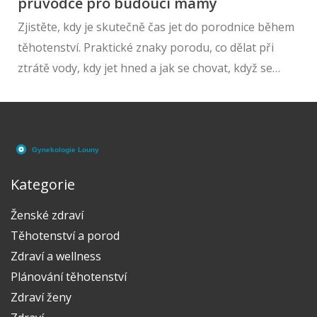
průvodce pro budoucí mámy
Zjistěte, kdy je skutečně čas jet do porodnice během
těhotenství. Praktické znaky porodu, co dělat při
ztrátě vody, kdy jet hned a jak se chovat, když se
porod začne během cesty.
Kategorie
Ženské zdraví
Těhotenství a porod
Zdraví a wellness
Plánování těhotenství
Zdraví ženy