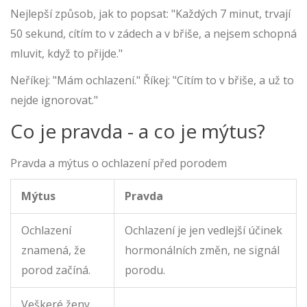
Nejlepší způsob, jak to popsat: "Každých 7 minut, trvají
50 sekund, cítím to v zádech a v břiše, a nejsem schopná
mluvit, když to přijde."
Neříkej: "Mám ochlazení." Říkej: "Cítím to v břiše, a už to
nejde ignorovat."
Co je pravda - a co je mýtus?
Pravda a mýtus o ochlazení před porodem
Mýtus
Pravda
Ochlazení
Ochlazení je jen vedlejší účinek
znamená, že
hormonálních změn, ne signál
porod začíná.
porodu.
Veškeré ženy