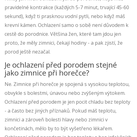
pravidelné kontrakce (každých 5-7 minut, trvající 45-60
sekund), když ti prasknou vodní pytli, nebo když máš
krevní kámen. Ochlazení samo o sobě není důvodem k
cestě do porodnice. Většina žen, které tam jdou jen
proto, že měly zimnici, čekají hodiny - a pak zjistí, že
porod ještě nezačal.
Je ochlazení před porodem stejné
jako zimnice při horečce?
Ne. Zimnice při horečce je spojená s vysokou teplotou,
obvykle s bolestmi, únavou nebo zvýšeným výtokem.
Ochlazení před porodem je jen pocit chladu bez teploty
- a často bez jiných příznaků. Pokud máš teplotu,
zimnici a zároveň bolesti hlavy nebo zimnici v
končetinách, mělo by to být vyšetřeno lékařem.