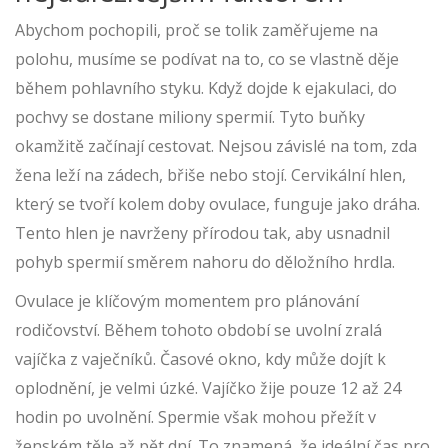
Abychom pochopili, proč se tolik zaměřujeme na
polohu, musíme se podívat na to, co se vlastně děje
během pohlavního styku. Když dojde k ejakulaci, do
pochvy se dostane miliony spermií. Tyto buňky
okamžitě začínají cestovat. Nejsou závislé na tom, zda
žena leží na zádech, břiše nebo stojí. Cervikální hlen,
který se tvoří kolem doby ovulace, funguje jako dráha.
Tento hlen je navrženy přírodou tak, aby usnadnil
pohyb spermií směrem nahoru do děložního hrdla.
Ovulace
je klíčovým momentem pro plánování
rodičovství. Během tohoto období se uvolní zralá
vajíčka z vaječníků. Časové okno, kdy může dojít k
oplodnění, je velmi úzké. Vajíčko žije pouze 12 až 24
hodin po uvolnění. Spermie však mohou přežít v
ženském těle až pět dní. To znamená, že ideální čas pro