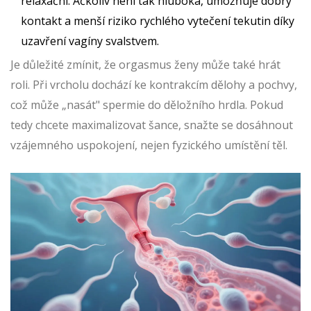
relaxační. Ačkoliv není tak hluboká, umožňuje dobrý
kontakt a menší riziko rychlého vytečení tekutin díky
uzavření vagíny svalstvem.
Je důležité zmínit, že orgasmus ženy může také hrát
roli. Při vrcholu dochází ke kontrakcím dělohy a pochvy,
což může „nasát" spermie do děložního hrdla. Pokud
tedy chcete maximalizovat šance, snažte se dosáhnout
vzájemného uspokojení, nejen fyzického umístění těl.