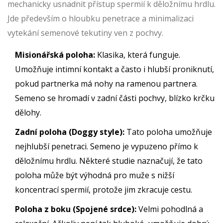
mechanicky usnadnit přístup spermií k děložnímu hrdlu.
Jde především o hloubku penetrace a minimalizaci
vytekání semenové tekutiny ven z pochvy.
Misionářská poloha:
Klasika, která funguje.
Umožňuje intimní kontakt a často i hlubší proniknutí,
pokud partnerka má nohy na ramenou partnera.
Semeno se hromadí v zadní části pochvy, blízko krčku
dělohy.
Zadní poloha (Doggy style):
Tato poloha umožňuje
nejhlubší penetraci. Semeno je vypuzeno přímo k
děložnímu hrdlu. Některé studie naznačují, že tato
poloha může být výhodná pro muže s nižší
koncentrací spermií, protože jim zkracuje cestu.
Poloha z boku (Spojené srdce):
Velmi pohodlná a