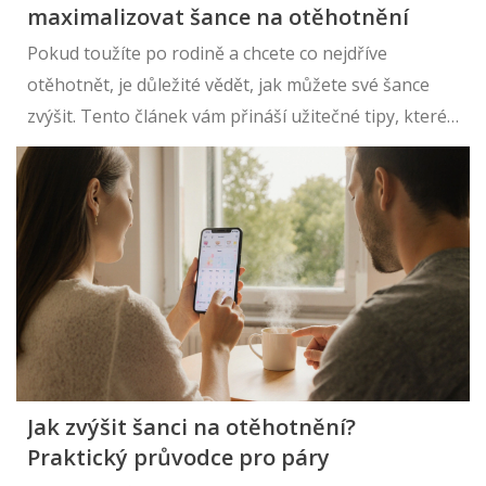
maximalizovat šance na otěhotnění
Pokud toužíte po rodině a chcete co nejdříve
otěhotnět, je důležité vědět, jak můžete své šance
zvýšit. Tento článek vám přináší užitečné tipy, které
vám pomohou dosáhnout tohoto cíle. Dozvíte se, co
dělat bezprostředně po sexu, jaké aktivity provádět
či naopak čemu se vyhnout, a také zajímavá fakta o
lidské plodnosti.
Jak zvýšit šanci na otěhotnění?
Praktický průvodce pro páry