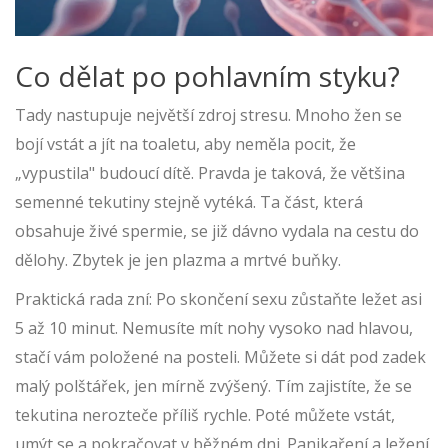
Co dělat po pohlavním styku?
Tady nastupuje největší zdroj stresu. Mnoho žen se
bojí vstát a jít na toaletu, aby neměla pocit, že
„vypustila" budoucí dítě. Pravda je taková, že většina
semenné tekutiny stejně vytéká. Ta část, která
obsahuje živé spermie, se již dávno vydala na cestu do
dělohy. Zbytek je jen plazma a mrtvé buňky.
Praktická rada zní: Po skončení sexu zůstaňte ležet asi
5 až 10 minut. Nemusíte mít nohy vysoko nad hlavou,
stačí vám položené na posteli. Můžete si dát pod zadek
malý polštářek, jen mírně zvýšený. Tím zajistíte, že se
tekutina nerozteče příliš rychle. Poté můžete vstát,
umýt se a pokračovat v běžném dni. Panikaření a ležení