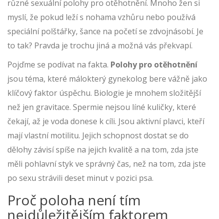
různé sexuální polohy pro otěhotnění. Mnoho žen si
myslí, že pokud leží s nohama vzhůru nebo používá
speciální polštářky, šance na početí se zdvojnásobí. Je
to tak? Pravda je trochu jiná a možná vás překvapí.
Pojďme se podívat na fakta.
Polohy pro otěhotnění
jsou téma, které málokterý gynekolog bere vážně jako
klíčový faktor úspěchu. Biologie je mnohem složitější
než jen gravitace. Spermie nejsou líné kuličky, které
čekají, až je voda donese k cíli. Jsou aktivní plavci, kteří
mají vlastní motilitu. Jejich schopnost dostat se do
dělohy závisí spíše na jejich kvalitě a na tom, zda jste
měli pohlavní styk ve správný čas, než na tom, zda jste
po sexu strávili deset minut v pozici psa.
Proč poloha není tím
nejdůležitějším faktorem