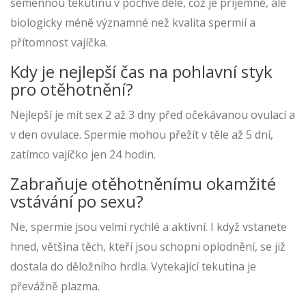
semennou tekutinu v pochvě déle, což je příjemné, ale
biologicky méně významné než kvalita spermií a
přítomnost vajíčka.
Kdy je nejlepší čas na pohlavní styk
pro otěhotnění?
Nejlepší je mít sex 2 až 3 dny před očekávanou ovulací a
v den ovulace. Spermie mohou přežít v těle až 5 dní,
zatímco vajíčko jen 24 hodin.
Zabraňuje otěhotněnímu okamžité
vstávání po sexu?
Ne, spermie jsou velmi rychlé a aktivní. I když vstanete
hned, většina těch, kteří jsou schopni oplodnění, se již
dostala do děložního hrdla. Vytekající tekutina je
převážně plazma.