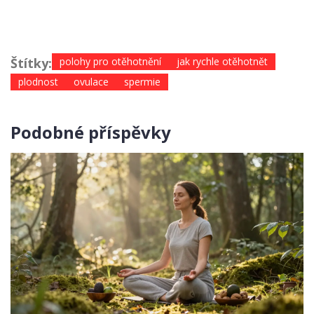
Štítky:
polohy pro otěhotnění
jak rychle otěhotnět
plodnost
ovulace
spermie
Podobné příspěvky