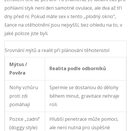
pohlavní styk není den samotné ovulace, ale dva až tři
dny před ní. Pokud máte sex v tento „plodný okno“,
šance na otěhotnění jsou nejvyšší, bez ohledu na to, v
jaké poloze jste byli.
Srovnání mýtů a realit při plánování těhotenství
Mýtus /
Realita podle odborníků
Pověra
Nohy vzhůru
Spermie se dostanou do dělohy
proti zdi
během minut, gravitace nehraje
pomáhají
roli.
Pozice „zadní“
Hlubší penetrace může pomoci,
(doggy style)
ale není nutná pro úspěšné