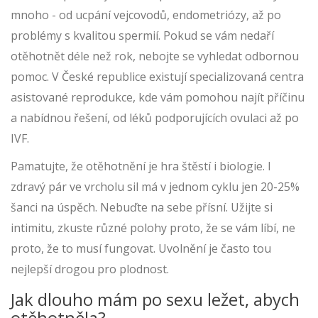
mnoho - od ucpání vejcovodů, endometriózy, až po
problémy s kvalitou spermií. Pokud se vám nedaří
otěhotnět déle než rok, nebojte se vyhledat odbornou
pomoc. V České republice existují specializovaná centra
asistované reprodukce, kde vám pomohou najít příčinu
a nabídnou řešení, od léků podporujících ovulaci až po
IVF.
Pamatujte, že otěhotnění je hra štěstí i biologie. I
zdravý pár ve vrcholu sil má v jednom cyklu jen 20-25%
šanci na úspěch. Nebuďte na sebe přísní. Užijte si
intimitu, zkuste různé polohy proto, že se vám líbí, ne
proto, že to musí fungovat. Uvolnění je často tou
nejlepší drogou pro plodnost.
Jak dlouho mám po sexu ležet, abych
otěhotněla?