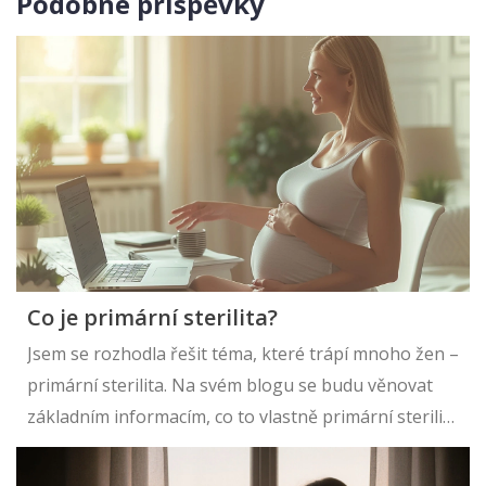
Podobné příspěvky
Co je primární sterilita?
Jsem se rozhodla řešit téma, které trápí mnoho žen –
primární sterilita. Na svém blogu se budu věnovat
základním informacím, co to vlastně primární sterilita
je, jaké jsou její příčiny a jak se léčí. Chtěla bych vám
ukázat, že i přesto je možné najít cestu k těhotenství.