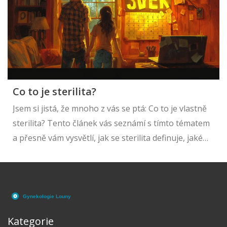
Co to je sterilita?
Jsem si jistá, že mnoho z vás se ptá: Co to je vlastně
sterilita? Tento článek vás seznámí s tímto tématem
a přesně vám vysvětlí, jak se sterilita definuje, jaké
jsou její hlavní příčiny a jak se dá léčit. Buďte se
mnou, prozkoumáme společně svět těchto otázek.
Zažijte se mnou cestu učení a pochopení, co je
sterilita a jak se týká každého z nás.
Kategorie