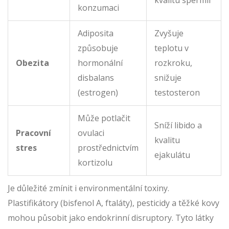
kvalitu spermií
konzumaci
Adiposita
Zvyšuje
způsobuje
teplotu v
Obezita
hormonální
rozkroku,
disbalans
snižuje
(estrogen)
testosteron
Může potlačit
Sníží libido a
Pracovní
ovulaci
kvalitu
stres
prostřednictvím
ejakulátu
kortizolu
Je důležité zmínit i environmentální toxiny.
Plastifikátory (bisfenol A, ftaláty), pesticidy a těžké kovy
mohou působit jako endokrinní disruptory. Tyto látky