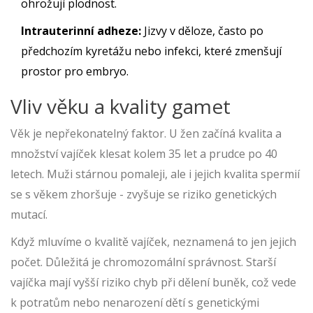
ohrožují plodnost.
Intrauterinní adheze:
Jizvy v děloze, často po
předchozím kyretážu nebo infekci, které zmenšují
prostor pro embryo.
Vliv věku a kvality gamet
Věk je nepřekonatelný faktor. U žen začíná kvalita a
množství vajíček klesat kolem 35 let a prudce po 40
letech. Muži stárnou pomaleji, ale i jejich kvalita spermií
se s věkem zhoršuje - zvyšuje se riziko genetických
mutací.
Když mluvíme o kvalitě vajíček, neznamená to jen jejich
počet. Důležitá je chromozomální správnost. Starší
vajíčka mají vyšší riziko chyb při dělení buněk, což vede
k potratům nebo nenarození dětí s genetickými