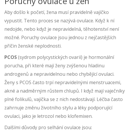
Poruchy ovulace u žen
Aby došlo k početí, žena musí pravidelně vajíčko
vypustit. Tento proces se nazývá ovulace. Když k ní
nedojde, nebo když je nepravidelná, těhotenství není
možné. Poruchy ovulace jsou jednou z nejčastějších
příčin ženské neplodnosti.
PCOS
(sydrom polycystických ovarií) je
hormonální
porucha, při které mají ženy zvýšenou hladinu
androgenů a nepravidelnou nebo chybějící ovulaci
.
Ženy s PCOS často trpí nepravidelnými menstruacemi,
akné a nadměrným růstem chlupů. I když mají vaječníky
plné folikulů, vajíčka se z nich nedostávají. Léčba často
zahrnuje změnu životního stylu a léky podporující
ovulaci, jako je letrozol nebo klofemixen.
Dalšími důvody pro selhání ovulace jsou: