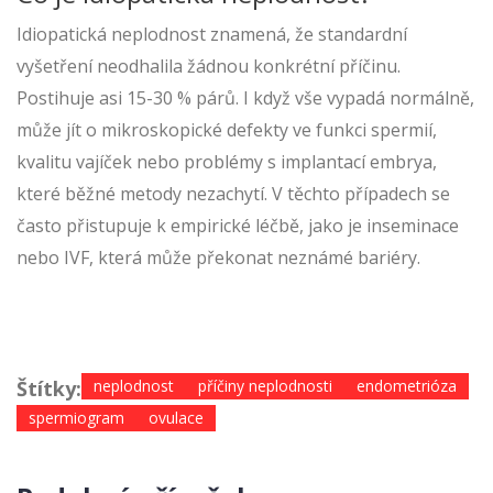
Idiopatická neplodnost znamená, že standardní
vyšetření neodhalila žádnou konkrétní příčinu.
Postihuje asi 15-30 % párů. I když vše vypadá normálně,
může jít o mikroskopické defekty ve funkci spermií,
kvalitu vajíček nebo problémy s implantací embrya,
které běžné metody nezachytí. V těchto případech se
často přistupuje k empirické léčbě, jako je inseminace
nebo IVF, která může překonat neznámé bariéry.
Štítky:
neplodnost
příčiny neplodnosti
endometrióza
spermiogram
ovulace