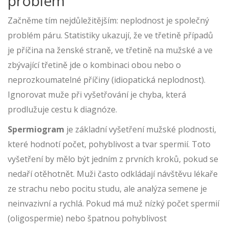
problém
Začněme tím nejdůležitějším: neplodnost je společný
problém páru. Statistiky ukazují, že ve třetině případů
je příčina na ženské straně, ve třetině na mužské a ve
zbývající třetině jde o kombinaci obou nebo o
neprozkoumatelné příčiny (idiopatická neplodnost).
Ignorovat muže při vyšetřování je chyba, která
prodlužuje cestu k diagnóze.
Spermiogram
je
základní vyšetření mužské plodnosti,
které hodnotí počet, pohyblivost a tvar spermií
. Toto
vyšetření by mělo být jedním z prvních kroků, pokud se
nedaří otěhotnět. Muži často odkládají návštěvu lékaře
ze strachu nebo pocitu studu, ale analýza semene je
neinvazivní a rychlá. Pokud má muž nízký počet spermií
(
oligospermie
) nebo špatnou pohyblivost