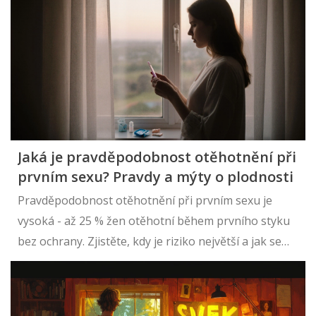
Myslím, že je důležité mít o tomto tématu otevřenou
diskuzi a společně se podpořit na cestě za
rodičovstvím.
Jaká je pravděpodobnost otěhotnění při
prvním sexu? Pravdy a mýty o plodnosti
Pravděpodobnost otěhotnění při prvním sexu je
vysoká - až 25 % žen otěhotní během prvního styku
bez ochrany. Zjistěte, kdy je riziko největší a jak se
chránit.