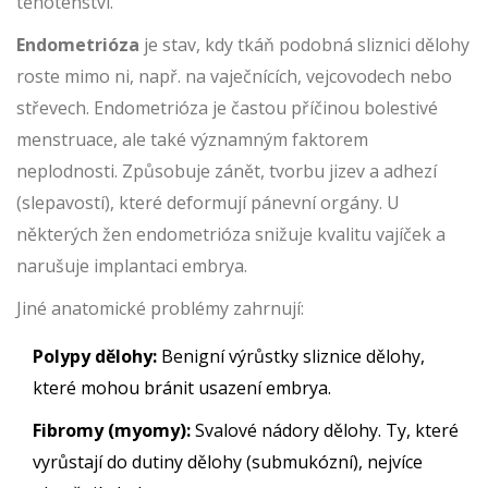
těhotenství.
Endometrióza
je
stav, kdy tkáň podobná sliznici dělohy
roste mimo ni, např. na vaječnících, vejcovodech nebo
střevech
. Endometrióza je častou příčinou bolestivé
menstruace, ale také významným faktorem
neplodnosti. Způsobuje zánět, tvorbu jizev a adhezí
(slepavostí), které deformují pánevní orgány. U
některých žen endometrióza snižuje kvalitu vajíček a
narušuje implantaci embrya.
Jiné anatomické problémy zahrnují:
Polypy dělohy:
Benigní výrůstky sliznice dělohy,
které mohou bránit usazení embrya.
Fibromy (myomy):
Svalové nádory dělohy. Ty, které
vyrůstají do dutiny dělohy (submukózní), nejvíce