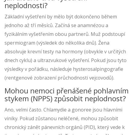
neplodnosti?
Základní vyšetření by mělo být dokončeno během
jednoho až tří měsíců. Začíná se anamnézou a
fyzikálním vyšetřením obou partnerů. Muž podstoupí
spermiogram (výsledek do několika dnů). Žena
absolvuje krevní testy na hormony (obvykle v určitých
dnech cyklu) a ultrazvukové vyšetření. Pokud jsou tyto
výsledky v pořádku, následuje hysterosalpingografie
(rentgenové zobrazení průchodnosti vejcovodů).
Mohou nemoci přenášené pohlavním
stykem (NPPS) způsobit neplodnost?
Ano, velmi často. Chlamydie a gonoree jsou hlavními
viníky. Pokud zůstanou neléčené, mohou způsobit
chronický zánět pánevních orgánů (PID), který vede k