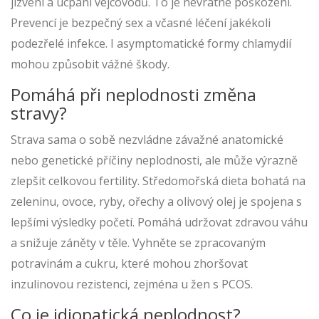
jizvení a ucpání vejcovodů. To je nevratné poškození.
Prevencí je bezpečný sex a včasné léčení jakékoli
podezřelé infekce. I asymptomatické formy chlamydií
mohou způsobit vážné škody.
Pomáhá při neplodnosti změna
stravy?
Strava sama o sobě nezvládne závažné anatomické
nebo genetické příčiny neplodnosti, ale může výrazně
zlepšit celkovou fertility. Středomořská dieta bohatá na
zeleninu, ovoce, ryby, ořechy a olivový olej je spojena s
lepšími výsledky početí. Pomáhá udržovat zdravou váhu
a snižuje záněty v těle. Vyhněte se zpracovaným
potravinám a cukru, které mohou zhoršovat
inzulinovou rezistenci, zejména u žen s PCOS.
Co je idiopatická neplodnost?