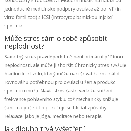
konec cesty k rodičovství. Moderní medicína nabízí od
jednoduché medicínské podpory ovulace až po IVF (in
vitro fertilizaci) s ICSI (intracytoplasmickou injekcí
spermie).
Může stres sám o sobě způsobit
neplodnost?
Samotný stres pravděpodobně není primární příčinou
neplodnosti, ale může ji zhoršit. Chronický stres zvyšuje
hladinu kortizolu, který může narušovat hormonální
rovnováhu potřebnou pro ovulaci u žen a produkci
spermií u mužů. Navíc stres často vede ke snížení
frekvence pohlavního styku, což mechanicky snižuje
šanci na početí. Doporučuje se hledat způsoby
relaxace, jako je jóga, meditace nebo terapie.
Jak dlouho trvá vyšetření