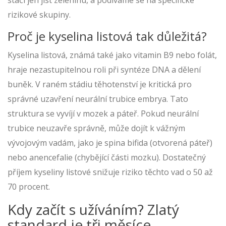
stačí jen jíst zeleninu, a podíváme se na specifické
rizikové skupiny.
Proč je kyselina listová tak důležitá?
Kyselina listová, známá také jako vitamin B9 nebo folát,
hraje nezastupitelnou roli při syntéze DNA a dělení
buněk. V raném stádiu těhotenství je kritická pro
správné uzavření neurální trubice embrya. Tato
struktura se vyvíjí v mozek a páteř. Pokud neurální
trubice neuzavře správně, může dojít k vážným
vývojovým vadám, jako je spina bifida (otvorená páteř)
nebo anencefalie (chybějící části mozku). Dostatečný
příjem kyseliny listové snižuje riziko těchto vad o 50 až
70 procent.
Kdy začít s užíváním? Zlatý
standard je tři měsíce