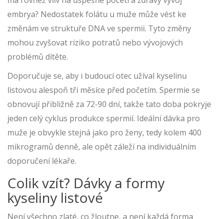
má rovněž vliv na úspěšné početí a zdravý vývoj
embrya? Nedostatek folátu u muže může vést ke
změnám ve struktuře DNA ve spermii. Tyto změny
mohou zvyšovat riziko potratů nebo vývojových
problémů dítěte.
Doporučuje se, aby i budoucí otec užíval kyselinu
listovou alespoň tři měsíce před početím. Spermie se
obnovují přibližně za 72-90 dní, takže tato doba pokryje
jeden celý cyklus produkce spermií. Ideální dávka pro
muže je obvykle stejná jako pro ženy, tedy kolem 400
mikrogramů denně, ale opět záleží na individuálním
doporučení lékaře.
Colik vzít? Dávky a formy
kyseliny listové
Není všechno zlaté, co žloutne, a není každá forma