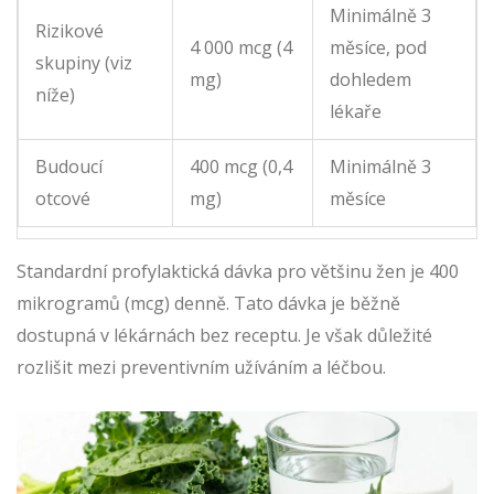
Minimálně 3
Rizikové
4 000 mcg (4
měsíce, pod
skupiny (viz
mg)
dohledem
níže)
lékaře
Budoucí
400 mcg (0,4
Minimálně 3
otcové
mg)
měsíce
Standardní profylaktická dávka pro většinu žen je 400
mikrogramů (mcg) denně. Tato dávka je běžně
dostupná v lékárnách bez receptu. Je však důležité
rozlišit mezi preventivním užíváním a léčbou.