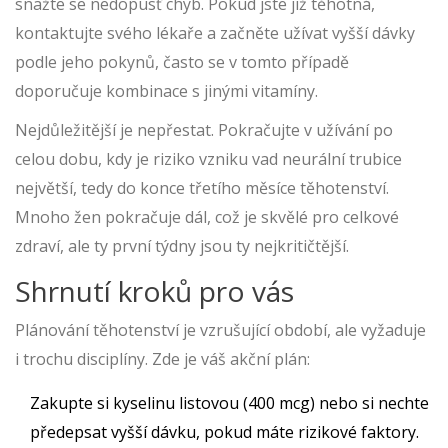
snažte se nedopusť chyb. Pokud jste již těhotná,
kontaktujte svého lékaře a začněte užívat vyšší dávky
podle jeho pokynů, často se v tomto případě
doporučuje kombinace s jinými vitamíny.
Nejdůležitější je nepřestat. Pokračujte v užívání po
celou dobu, kdy je riziko vzniku vad neurální trubice
největší, tedy do konce třetího měsíce těhotenství.
Mnoho žen pokračuje dál, což je skvělé pro celkové
zdraví, ale ty první týdny jsou ty nejkritičtější.
Shrnutí kroků pro vás
Plánování těhotenství je vzrušující období, ale vyžaduje
i trochu disciplíny. Zde je váš akční plán:
Zakupte si kyselinu listovou (400 mcg) nebo si nechte
předepsat vyšší dávku, pokud máte rizikové faktory.