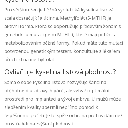
Pro většinu žen je běžná syntetická kyselina listová
zcela dostačující a účinná. Methylfolát (5-MTHF) je
aktivní forma, která se doporučuje především ženám s
genetickou mutací genu MTHFR, které mají potíže s
metabolizováním běžné formy. Pokud máte tuto mutaci
potvrzenou genetickým testem, konzultujte s lékařem
přechod na methylfolát.
Ovlivňuje kyselina listová plodnost?
Sama o sobě kyselina listová nezvyšuje šanci na
otěhotnění u zdravých párů, ale vytváří optimální
prostředí pro implantaci a vývoj embrya. U mužů může
zlepšením kvality spermií nepřímo pomoci k
úspěšnému početí. Je to spíše ochrana proti vadám než
prostředek na zvýšení plodnosti.