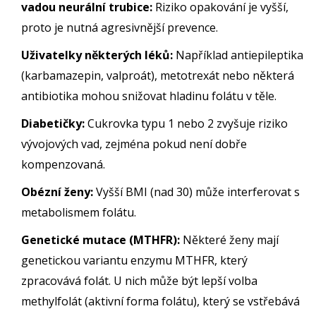
vadou neurální trubice:
Riziko opakování je vyšší,
proto je nutná agresivnější prevence.
Uživatelky některých léků:
Například antiepileptika
(karbamazepin, valproát), metotrexát nebo některá
antibiotika mohou snižovat hladinu folátu v těle.
Diabetičky:
Cukrovka typu 1 nebo 2 zvyšuje riziko
vývojových vad, zejména pokud není dobře
kompenzovaná.
Obézní ženy:
Vyšší BMI (nad 30) může interferovat s
metabolismem folátu.
Genetické mutace (MTHFR):
Některé ženy mají
genetickou variantu enzymu MTHFR, který
zpracovává folát. U nich může být lepší volba
methylfolát (aktivní forma folátu), který se vstřebává