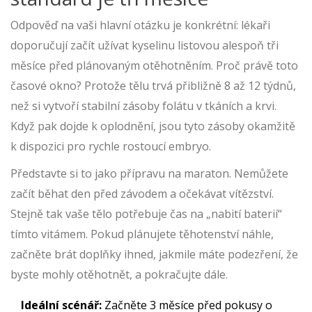
Odpověď na vaši hlavní otázku je konkrétní: lékaři
doporučují začít užívat kyselinu listovou alespoň
tři
měsíce před plánovaným otěhotněním
. Proč právě toto
časové okno? Protože tělu trvá přibližně 8 až 12 týdnů,
než si vytvoří stabilní zásoby folátu v tkáních a krvi.
Když pak dojde k oplodnění, jsou tyto zásoby okamžitě
k dispozici pro rychle rostoucí embryo.
Představte si to jako přípravu na maraton. Nemůžete
začít běhat den před závodem a očekávat vítězství.
Stejně tak vaše tělo potřebuje čas na „nabití baterií“
tímto vitámem. Pokud plánujete těhotenství náhle,
začněte brát doplňky ihned, jakmile máte podezření, že
byste mohly otěhotnět, a pokračujte dále.
Ideální scénář:
Začněte 3 měsíce před pokusy o