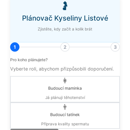
Kalkulačka
🤰
plánování
Plánovač Kyseliny Listové
těhotenství
a
Zjistěte, kdy začít a kolik brát
kyseliny
listové
1
2
3
Pro koho plánujete?
Vyberte roli, abychom přizpůsobili doporučení.
👩
Budoucí maminka
Já plánuji těhotenství
👨
Budoucí tatínek
Příprava kvality spermatu