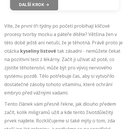
DALŠÍ KROK →
Víte, že první tři týdny po početí probíhají klíčové
procesy tvorby mozku a páteře dítěte? Většina žen v
této době ještě ani netuší, že je těhotná. Právě proto je
otázka
kyseliny listové
tak zásadní - nemůžete čekat
na pozitivní test z lékárny. Začít ji užívat až poté, co
zjistíte těhotenství, může být pro vývoj nervového
systému pozdě. Tělo potřebuje čas, aby si vytvořilo
dostatečné zásoby tohoto vitamínu, které ochrání
embryo před vážnými vadami.
Tento článek vám přesně řekne, jak dlouho předem
začít, kolik miligramů užít a kde tento životdůležitý
prvek najdete. Rozklíčujeme si také mýty o tom, zda