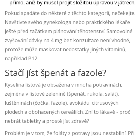
přímo, aniž by musel projít složitou úpravou v játrech.
Pokud spadáte do některé z těchto kategorií, nečekejte.
Navštivte svého gynekologa nebo praktického lékaře
ještě před začátkem plánování těhotenství. Samovolné
zvyšování dávky na 4 mg bez konzultace není vhodné,
protože může maskovat nedostatky jiných vitaminů,
například B12.
Stačí jíst špenát a fazole?
Kyselina listová je obsažena v mnoha potravinách,
zejména v listové zelenině (špenát, rukola, salát),
luštěninách (čočka, fazole), avokádu, citrusových
plodech a obohacených cereáliích. Zní to lákavě - proč
nebrát tabletky a prostě jíst zdravě?
Problém je v tom, že foláty z potravy jsou nestabilní. Při