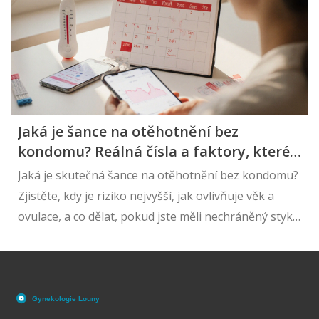
Jaká je šance na otěhotnění bez
kondomu? Reálná čísla a faktory, které
to ovlivňují
Jaká je skutečná šance na otěhotnění bez kondomu?
Zjistěte, kdy je riziko nejvyšší, jak ovlivňuje věk a
ovulace, a co dělat, pokud jste měli nechráněný styk.
Reálná čísla a praktické rady.