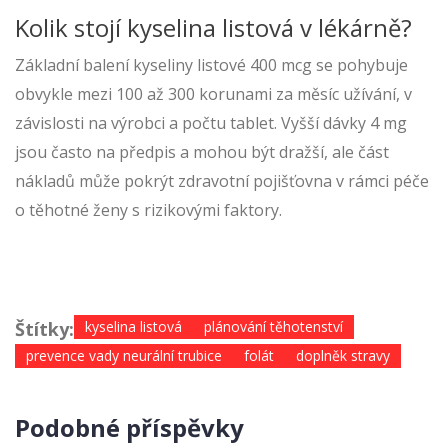
Kolik stojí kyselina listová v lékárně?
Základní balení kyseliny listové 400 mcg se pohybuje
obvykle mezi 100 až 300 korunami za měsíc užívání, v
závislosti na výrobci a počtu tablet. Vyšší dávky 4 mg
jsou často na předpis a mohou být dražší, ale část
nákladů může pokrýt zdravotní pojišťovna v rámci péče
o těhotné ženy s rizikovými faktory.
Štítky:
kyselina listová
plánování těhotenství
prevence vady neurální trubice
folát
doplněk stravy
Podobné příspěvky