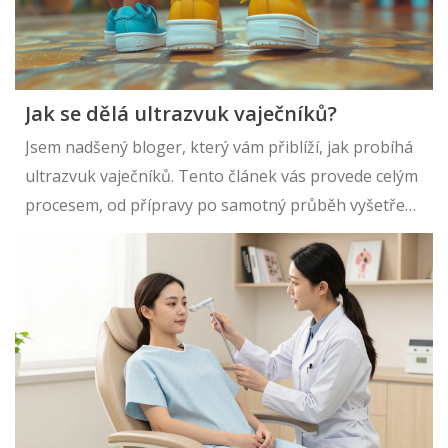
Jak se dělá ultrazvuk vaječníků?
Jsem nadšený bloger, který vám přiblíží, jak probíhá
ultrazvuk vaječníků. Tento článek vás provede celým
procesem, od přípravy po samotný průběh vyšetření.
Rozptýlím všechny vaše pochybnosti a poskytnu vám
detailní informace, na co se můžete připravit. Brzy
zjistíte, že ultrazvuk vaječníků je standardní
gynekologické vyšetření a není v něm nic, čeho byste
se měli bát. Přidejte se ke mně a dozvíte se vše, co
potřebujete vědět o tomto důležitém tématu.