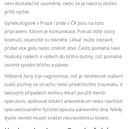
není dostatečně uvolněné, nebo že je nástroj vložen
příliš rychle.
Gynekologové v Praze i jinde v ČR jsou na toto
připraveni. Klíčem je komunikace. Pokud cítíte ostrý
bodnutí, okamžitě to řekněte. Lékař může zastavit,
přidat více gelu nebo změnit úhel. Často pomáhá také
hluboký nádech a výdech do břišní dutiny, což pomáhá
uvolnit spodní břicho a pánev.
Některé ženy trpí vaginismus, což je nevědomé stažení
svalů pochvy ze strachu nebo předchozího traumatu. V
takových případech mohou lékaři použít menší
speculum, aplikovat lokální anestetikum nebo navštívit
specializovaného fyzioterapeuta pánevního dna. Nikdy
byste neměli muset snášet nesnesitelnou bolest.