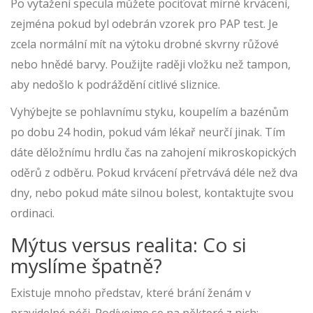
Po vytažení specula můžete pociťovat mírné krvácení,
zejména pokud byl odebrán vzorek pro PAP test. Je
zcela normální mít na výtoku drobné skvrny růžové
nebo hnědé barvy. Použijte raději vložku než tampon,
aby nedošlo k podráždění citlivé sliznice.
Vyhýbejte se pohlavnímu styku, koupelím a bazénům
po dobu 24 hodin, pokud vám lékař neurčí jinak. Tím
dáte děložnímu hrdlu čas na zahojení mikroskopických
oděrů z odběru. Pokud krvácení přetrvává déle než dva
dny, nebo pokud máte silnou bolest, kontaktujte svou
ordinaci.
Mýtus versus realita: Co si
myslíme špatně?
Existuje mnoho představ, které brání ženám v