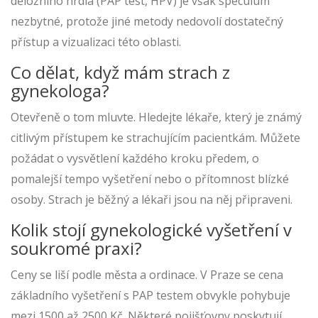
děložního hrdla (PAP test, HPV) je však speculum
nezbytné, protože jiné metody nedovolí dostatečný
přístup a vizualizaci této oblasti.
Co dělat, když mám strach z
gynekologa?
Otevřeně o tom mluvte. Hledejte lékaře, který je známý
citlivým přístupem ke strachujícím pacientkám. Můžete
požádat o vysvětlení každého kroku předem, o
pomalejší tempo vyšetření nebo o přítomnost blízké
osoby. Strach je běžný a lékaři jsou na něj připraveni.
Kolik stojí gynekologické vyšetření v
soukromé praxi?
Ceny se liší podle města a ordinace. V Praze se cena
základního vyšetření s PAP testem obvykle pohybuje
mezi 1500 až 2500 Kč. Některé pojišťovny poskytují