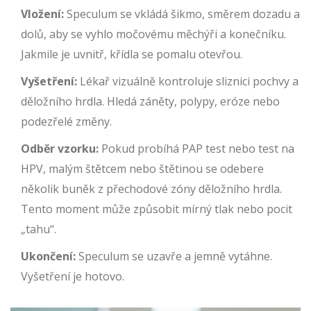
Vložení:
Speculum se vkládá šikmo, směrem dozadu a
dolů, aby se vyhlo močovému měchýři a konečníku.
Jakmile je uvnitř, křídla se pomalu otevřou.
Vyšetření:
Lékař vizuálně kontroluje sliznici pochvy a
děložního hrdla. Hledá záněty, polypy, eróze nebo
podezřelé změny.
Odběr vzorku:
Pokud probíhá PAP test nebo test na
HPV, malým štětcem nebo štětinou se odebere
několik buněk z přechodové zóny děložního hrdla.
Tento moment může způsobit mírný tlak nebo pocit
„tahu“.
Ukončení:
Speculum se uzavře a jemně vytáhne.
Vyšetření je hotovo.