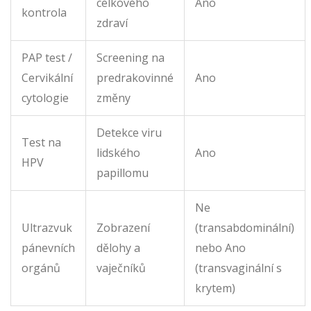
celkového
Ano
kontrola
zdraví
PAP test /
Screening na
Cervikální
predrakovinné
Ano
cytologie
změny
Detekce viru
Test na
lidského
Ano
HPV
papillomu
Ne
Ultrazvuk
Zobrazení
(transabdominální)
pánevních
dělohy a
nebo Ano
orgánů
vaječníků
(transvaginální s
krytem)