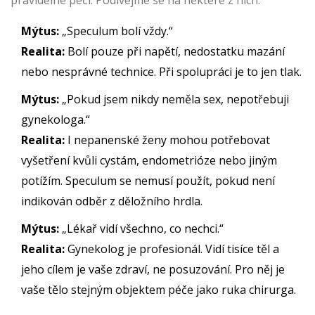
pravidelné péči. Podívejme se na některé z nich:
Mýtus:
„Speculum bolí vždy.“
Realita:
Bolí pouze při napětí, nedostatku mazání
nebo nesprávné technice. Při spolupráci je to jen tlak.
Mýtus:
„Pokud jsem nikdy neměla sex, nepotřebuji
gynekologa.“
Realita:
I nepanenské ženy mohou potřebovat
vyšetření kvůli cystám, endometrióze nebo jiným
potížím. Speculum se nemusí použít, pokud není
indikován odběr z děložního hrdla.
Mýtus:
„Lékař vidí všechno, co nechci.“
Realita:
Gynekolog je profesionál. Vidí tisíce těl a
jeho cílem je vaše zdraví, ne posuzování. Pro něj je
vaše tělo stejným objektem péče jako ruka chirurga.