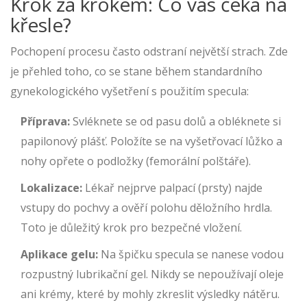
Krok za krokem: Co vás čeká na
křesle?
Pochopení procesu často odstraní největší strach. Zde
je přehled toho, co se stane během standardního
gynekologického vyšetření s použitím specula:
Příprava:
Svléknete se od pasu dolů a obléknete si
papilonový plášť. Položíte se na vyšetřovací lůžko a
nohy opřete o podložky (femorální polštáře).
Lokalizace:
Lékař nejprve palpací (prsty) najde
vstupy do pochvy a ověří polohu děložního hrdla.
Toto je důležitý krok pro bezpečné vložení.
Aplikace gelu:
Na špičku specula se nanese vodou
rozpustný lubrikační gel. Nikdy se nepoužívají oleje
ani krémy, které by mohly zkreslit výsledky nátěru.