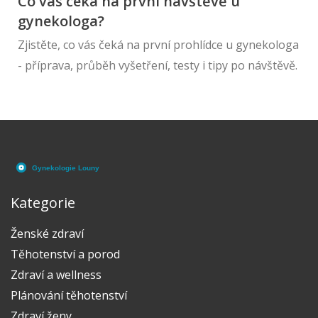
Co vás čeká na první návštěvě u
gynekologa?
Zjistěte, co vás čeká na první prohlídce u gynekologa
- příprava, průběh vyšetření, testy i tipy po návštěvě.
Kategorie
Ženské zdraví
Těhotenství a porod
Zdraví a wellness
Plánování těhotenství
Zdraví ženy