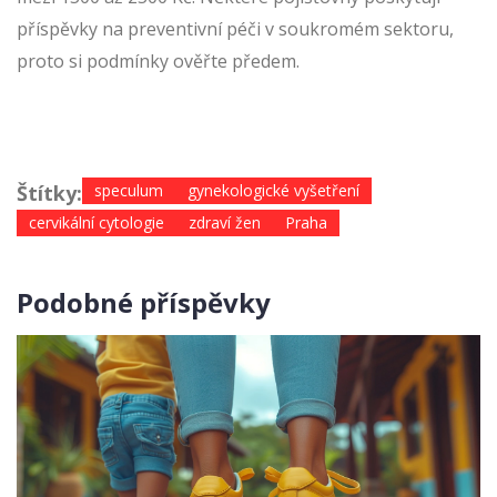
příspěvky na preventivní péči v soukromém sektoru,
proto si podmínky ověřte předem.
Štítky:
speculum
gynekologické vyšetření
cervikální cytologie
zdraví žen
Praha
Podobné příspěvky