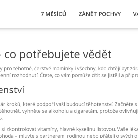
7 MĚSÍCŮ
ZÁNĚT POCHVY
V
– co potřebujete vědět
y pro těhotné, čerstvé maminky i všechny, kdo chtějí být zdra
í rozhodnutí. Čtete, co vám pomůže cítit se jistěji a připra
enství
pár kroků, které podpoří vaši budoucí těhotenství. Začněte 
ěhotnět, vyhněte se alkoholu a cigaretám, protože ovlivňuj
s.
si zkontrolovat vitamíny, hlavně kyselinu listovou. Vaše léka
 pohoda – mluvte s partnerem, rodinou nebo přáteli o svých 