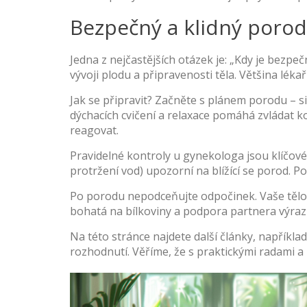
Bezpečný a klidný porod
Jedna z nejčastějších otázek je: „Kdy je bezpe
vývoji plodu a připravenosti těla. Většina lé
Jak se připravit? Začněte s plánem porodu – s
dýchacích cvičení a relaxace pomáhá zvládat k
reagovat.
Pravidelné kontroly u gynekologa jsou klíčové.
protržení vod) upozorní na blížící se porod. 
Po porodu nepodceňujte odpočinek. Vaše tělo p
bohatá na bílkoviny a podpora partnera výraz
Na této stránce najdete další články, napřík
rozhodnutí. Věříme, že s praktickými radami a 