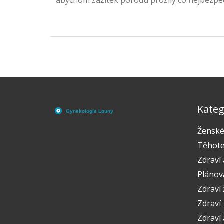
abychom zážitek porodu prožily co nejbezpeč
zdraví nás, budoucích matek, o naši přípravu
ten ideální čas k němu. Tak pojďme na to sp
Kateg
Ženské
Těhote
Zdraví 
Plánov
Zdraví
Zdraví
Zdraví 