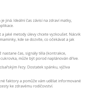
 jiná. Ideální čas závisí na zdraví matky,
plikace.
t a jaké metody úlevy chcete vyzkoušet. Nácvik
maminky, kde se dozvíte, co očekávat a jak
ž nastane čas, signály těla (kontrakce,
o cukrovka, může být porod naplánován dříve.
 císařským řezy. Dostatek spánku, výživa
různé faktory a pomůže vám udělat informované
 cesty ke zdravému rodičovství.