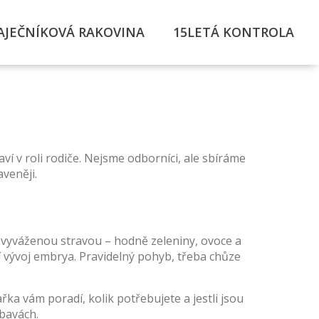
AJEČNÍKOVÁ RAKOVINA
15LETÁ KONTROLA
ví v roli rodiče. Nejsme odborníci, ale sbíráme
veněji.
s vyváženou stravou – hodně zeleniny, ovoce a
í vývoj embrya. Pravidelný pohyb, třeba chůze
řka vám poradí, kolik potřebujete a jestli jsou
obavách.