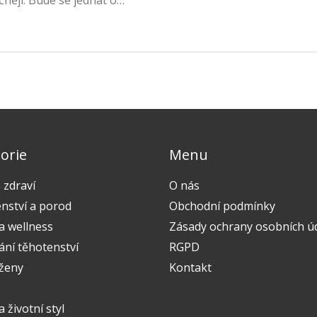
něji. Bude se jednat o
 na porod, a hlavně kdy je
olečně!
orie
Menu
 zdraví
O nás
nství a porod
Obchodní podmínky
a wellness
Zásady ochrany osobních ú
ání těhotenství
RGPD
 ženy
Kontakt
a životní styl