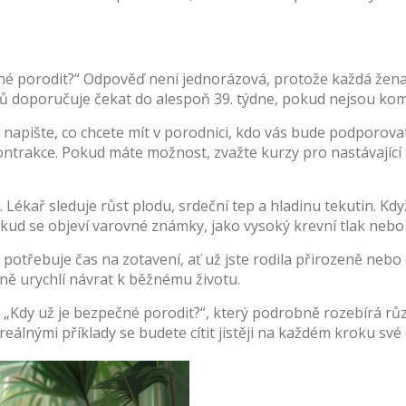
čné porodit?“ Odpověď není jednorázová, protože každá žena je
kařů doporučuje čekat do alespoň 39. týdne, pokud nejsou kom
i napište, co chcete mít v porodnici, kdo vás bude podporova
ontrakce. Pokud máte možnost, zvažte kurzy pro nastávající 
 Lékař sleduje růst plodu, srdeční tep a hladinu tekutin. Kdy
Pokud se objeví varovné známky, jako vysoký krevní tlak neb
otřebuje čas na zotavení, ať už jste rodila přirozeně nebo
ně urychlí návrat k běžnému životu.
lad „Kdy už je bezpečné porodit?“, který podrobně rozebírá 
reálnými příklady se budete cítit jistěji na každém kroku své