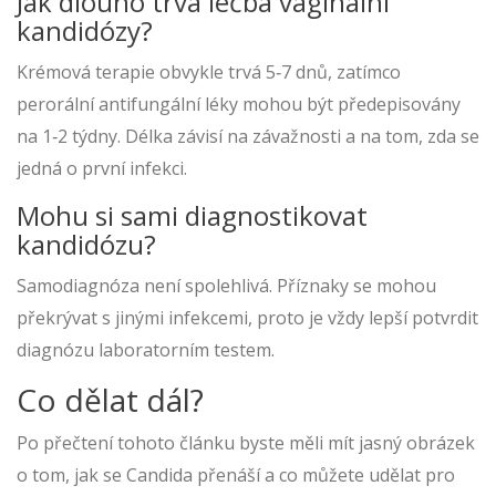
Jak dlouho trvá léčba vaginální
kandidózy?
Krémová terapie obvykle trvá 5‑7 dnů, zatímco
perorální antifungální léky mohou být předepisovány
na 1‑2 týdny. Délka závisí na závažnosti a na tom, zda se
jedná o první infekci.
Mohu si sami diagnostikovat
kandidózu?
Samodiagnóza není spolehlivá. Příznaky se mohou
překrývat s jinými infekcemi, proto je vždy lepší potvrdit
diagnózu laboratorním testem.
Co dělat dál?
Po přečtení tohoto článku byste měli mít jasný obrázek
o tom, jak se Candida přenáší a co můžete udělat pro