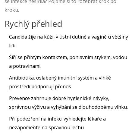
se infekce nešířila? Pojďme si to rozebrat krok po
kroku.
Rychlý přehled
Candida žije na kůži, v ústní dutině a vagině u většiny
lidí.
Šíří se přímým kontaktem, pohlavním stykem, vodou
a potravinami.
Antibiotika, oslabený imunitní systém a vlhké
prostředí podporují přenos.
Prevence zahrnuje dobré hygienické návyky,
správnou výživu a vyhýbání se dlouhodobému vlhku.
Při podezření na infekci vyhledejte lékaře a
nezapomeňte na správnou léčbu.