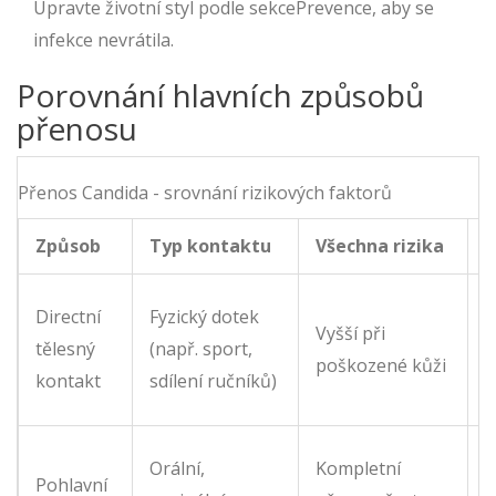
Upravte životní styl podle sekcePrevence, aby se
infekce nevrátila.
Porovnání hlavních způsobů
přenosu
Přenos Candida - srovnání rizikových faktorů
Způsob
Typ kontaktu
Všechna rizika
P
O
Directní
Fyzický dotek
Vyšší při
h
tělesný
(např. sport,
poškozené kůži
s
kontakt
sdílení ručníků)
p
B
Orální,
Kompletní
Pohlavní
o