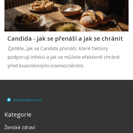
Candida - jak se přenáší a jak se chránit
Zjistěte, jak se Candida přenáší, které faktory
podporují infekci a jak se můžete efektivně chránit
před kvasinkovými onemocněními.
Kategorie
Ženské zdraví