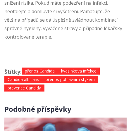
snížení rizika. Pokud máte podezření na infekci,
neotálejte a domluvte si vyšetření. Pamatujte, že
většina případů se dá úspěšně zvládnout kombinací
správné hygieny, vyvážené stravy a případně lékařsky
kontrolované terapie.
Štítky:
přenos Candida
kvasinková infekce
Candida albicans
přenos pohlavním stykem
prevence Candida
Podobné příspěvky