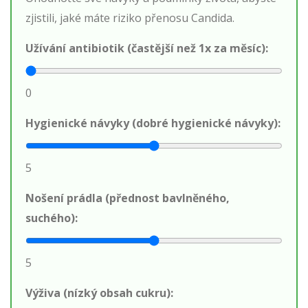
zjistili, jaké máte riziko přenosu Candida.
Užívání antibiotik (častější než 1x za měsíc):
0
Hygienické návyky (dobré hygienické návyky):
5
Nošení prádla (přednost bavlněného,
suchého):
5
Výživa (nízký obsah cukru):