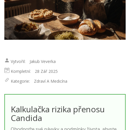
Vytvořil:
Jakub Veverka
Kompletní:
28 Zář 2025
Kategorie:
Zdraví A Medicína
Kalkulačka rizika přenosu
Candida
Ohodnoťte své návyky a podmínky života, abyste