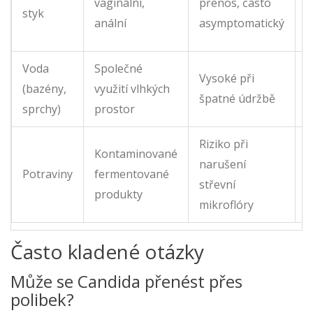
vaginální,
přenos, často
styk
p
anální
asymptomatický
k
Voda
Společné
O
Vysoké při
(bazény,
využití vlhkých
p
špatné údržbě
sprchy)
prostor
č
Riziko při
Kontaminované
V
narušení
Potraviny
fermentované
s
střevní
produkty
p
mikroflóry
Často kladené otázky
Může se Candida přenést přes
polibek?