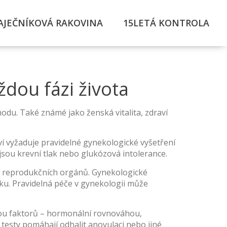
AJEČNÍKOVÁ RAKOVINA
15LETÁ KONTROLA
ždou fázi života
ohodu
. Také známé jako
ženská vitalita
, zdraví
ví vyžaduje pravidelné gynekologické vyšetření
sou krevní tlak nebo glukózová intolerance.
h reprodukčních orgánů
. Gynekologické
ípku. Pravidelná péče v gynekologii může
adou faktorů – hormonální rovnováhou,
 testy pomáhají odhalit anovulaci nebo jiné