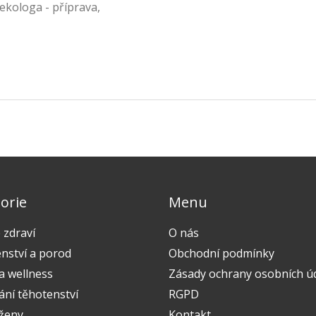
nekologa - příprava,
orie
Menu
 zdraví
O nás
nství a porod
Obchodní podmínky
a wellness
Zásady ochrany osobních ú
ání těhotenství
RGPD
 ženy
Kontakt