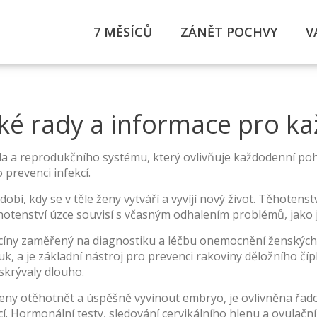
7 MĚSÍCŮ
ZÁNĚT POCHVY
V
cké rady a informace pro ka
la a reprodukčního systému, který ovlivňuje každodenní p
prevenci infekcí.
dobí, kdy se v těle ženy vytváří a vyvíjí nový život
. Těhotenst
hotenství úzce souvisí s včasným odhalením problémů, jako j
cíny zaměřený na diagnostiku a léčbu onemocnění ženskýc
vuk, a je základní nástroj pro prevenci rakoviny děložního č
 skrývaly dlouho.
ženy otěhotnět a úspěšně vyvinout embryo
, je ovlivněna ř
í. Hormonální testy, sledování cervikálního hlenu a ovulační