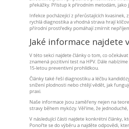
překážky. Přístup k přírodním metodám, jako 
Infekce pocházející z přerůstajících kvasinek,
rychlá diagnostika a vhodná strava hrají klíč
přírodní prostředky pomáhají zmírnit nepříjem
Jaké informace najdete 
V této sekci najdete články o tom, co očekávat 
znamená pozitivní test na HPV. Dále nabízíme
15‑letou preventivní prohlídkou.
Články také řeší diagnostiku a léčbu kandidózy
snížení plodnosti nebo chtějí vědět, jak fung
praxi.
Naše informace jsou zaměřeny nejen na teoret
stravy během mykózy. Věříme, že jednoduché, s
V následující části najdete konkrétní články,
Ponořte se do výběru a najděte odpovědi, které