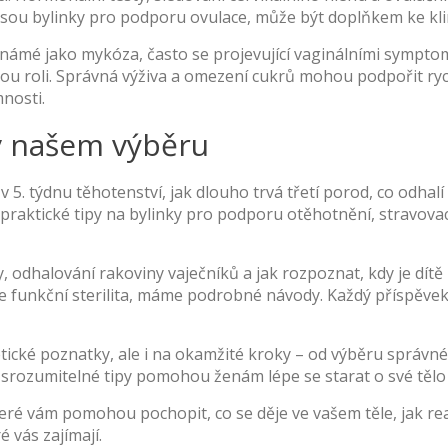
jsou bylinky pro podporu ovulace, může být doplňkem ke kli
 známé jako
mykóza
,
často se projevující vaginálními sympto
ovou roli. Správná výživa a omezení cukrů mohou podpořit ry
nosti.
v našem výběru
v 5. týdnu těhotenství, jak dlouho trvá třetí porod, co odhal
 praktické tipy na bylinky pro podporu otěhotnění, stravova
, odhalování rakoviny vaječníků a jak rozpoznat, kdy je dítě
uje funkční sterilita, máme podrobné návody. Každý příspěvek
ické poznatky, ale i na okamžité kroky – od výběru správn
rozumitelné tipy pomohou ženám lépe se starat o své tělo a
 které vám pomohou pochopit, co se děje ve vašem těle, jak 
 vás zajímají.