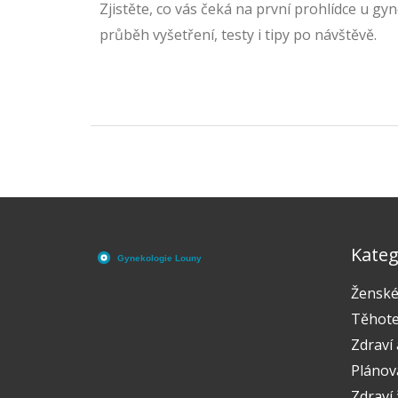
Zjistěte, co vás čeká na první prohlídce u gy
průběh vyšetření, testy i tipy po návštěvě.
Kateg
Ženské
Těhote
Zdraví 
Plánov
Zdraví