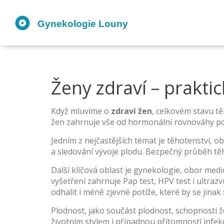
Ženy zdraví – prakti
Když mluvíme o
zdraví žen
,
celkovém stavu tě
žen zahrnuje vše od hormonální rovnováhy po 
Jedním z nejčastějších témat je
těhotenství
,
ob
a sledování vývoje plodu. Bezpečný průběh tě
Další klíčová oblast je
gynekologie
,
obor medi
vyšetření zahrnuje Pap test, HPV test i ultraz
odhalit i méně zjevné potíže, které by se jinak
Plodnost, jako součást
plodnost
,
schopnosti 
životním stylem i případnou přítomností infekc