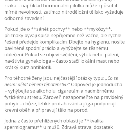
rizika – například hormonalní pilulka může způsobit
mírné nevolnosti, zatímco nitroděložní tělísko vyžaduje
odborné zavedení.
Pokud jde o **zánět pochvy** nebo **mykózy**,
příznaky bývají spíše nepříjemné než vážné, ale rychlé
řešení předejde komplikacím. Dbejte na hygienu, nosíte
bavlněné spodní prádlo a vyhýbejte se těsnému
oblečení. Pokud se objeví svědění, výtok nebo pálení,
navštivte gynekologa – často stačí lokální mast nebo
krátký kurz antibiotik.
Pro těhotné ženy jsou nejčastější otázky typu:
„Co se
nesmí dělat během těhotenství?“
Odpověď je jednoduchá
– vyhýbejte se alkoholu, cigaretám a nadměrnému
fyzickému stresu. Zároveň nezapomeňte na pravidelný
pohyb – chůze, lehké protahování a jóga podporují
krevní oběh a připravují tělo na porod.
Jedna z často přehlížených oblastí je **kvalita
spermiogramu** u mužů. Zdravá strava, dostatek