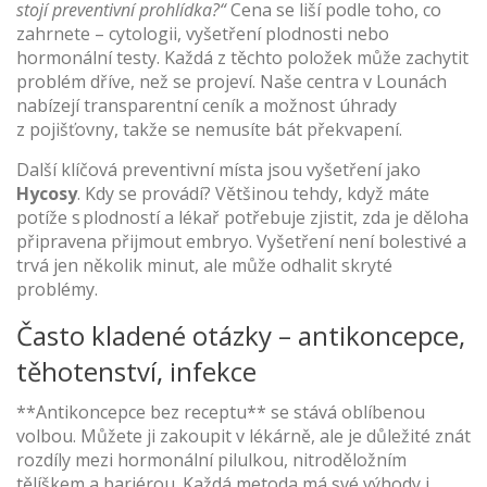
stojí preventivní prohlídka?“
Cena se liší podle toho, co
zahrnete – cytologii, vyšetření plodnosti nebo
hormonální testy. Každá z těchto položek může zachytit
problém dříve, než se projeví. Naše centra v Lounách
nabízejí transparentní ceník a možnost úhrady
z pojišťovny, takže se nemusíte bát překvapení.
Další klíčová preventivní místa jsou vyšetření jako
Hycosy
. Kdy se provádí? Většinou tehdy, když máte
potíže s plodností a lékař potřebuje zjistit, zda je děloha
připravena přijmout embryo. Vyšetření není bolestivé a
trvá jen několik minut, ale může odhalit skryté
problémy.
Často kladené otázky – antikoncepce,
těhotenství, infekce
**Antikoncepce bez receptu** se stává oblíbenou
volbou. Můžete ji zakoupit v lékárně, ale je důležité znát
rozdíly mezi hormonální pilulkou, nitroděložním
tělíškem a bariérou. Každá metoda má své výhody i