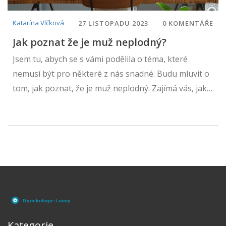
Katarína Vlčková
27 LISTOPADU 2023
0 KOMENTÁŘE
Jak poznat že je muž neplodný?
Jsem tu, abych se s vámi podělila o téma, které
nemusí být pro některé z nás snadné. Budu mluvit o
tom, jak poznat, že je muž neplodný. Zajímá vás, jaké
příznaky naznačují mužskou neplodnost? Chcete se
dozvědět více o procesu diagnostiky? Představím
vám klíčové informace a praktické rady v naší
diskuze. Pojďme se na to podívat, může to hodně
pomoci nám všem.
Kategorie