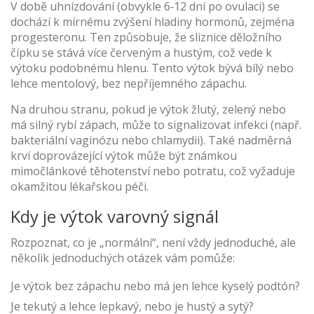
V době uhnízdování (obvykle 6‑12 dní po ovulaci) se
dochází k mírnému zvýšení hladiny hormonů, zejména
progesteronu. Ten způsobuje, že sliznice děložního
čípku se stává více červeným a hustým, což vede k
výtoku podobnému hlenu. Tento výtok bývá bílý nebo
lehce mentolový, bez nepříjemného zápachu.
Na druhou stranu, pokud je výtok žlutý, zelený nebo
má silný rybí zápach, může to signalizovat infekci (např.
bakteriální vaginózu nebo chlamydii). Také nadměrná
krví doprovázející výtok může být známkou
mimočlánkové těhotenství nebo potratu, což vyžaduje
okamžitou lékařskou péči.
Kdy je výtok varovný signál
Rozpoznat, co je „normální“, není vždy jednoduché, ale
několik jednoduchých otázek vám pomůže:
Je výtok bez zápachu nebo má jen lehce kyselý podtón?
Je tekutý a lehce lepkavý, nebo je hustý a sytý?