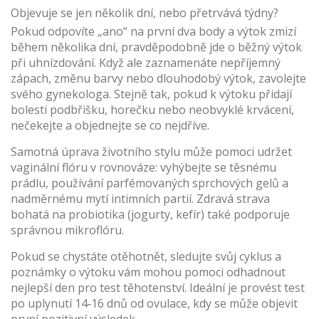
Objevuje se jen několik dní, nebo přetrvává týdny?
Pokud odpovíte „ano“ na první dva body a výtok zmizí
během několika dní, pravděpodobně jde o běžný výtok
při uhnízdování. Když ale zaznamenáte nepříjemný
zápach, změnu barvy nebo dlouhodobý výtok, zavolejte
svého gynekologa. Stejně tak, pokud k výtoku přidají
bolesti podbřišku, horečku nebo neobvyklé krvácení,
nečekejte a objednejte se co nejdříve.
Samotná úprava životního stylu může pomoci udržet
vaginální flóru v rovnováze: vyhýbejte se těsnému
prádlu, používání parfémovaných sprchových gelů a
nadměrnému mytí intimních partií. Zdravá strava
bohatá na probiotika (jogurty, kefír) také podporuje
správnou mikroflóru.
Pokud se chystáte otěhotnět, sledujte svůj cyklus a
poznámky o výtoku vám mohou pomoci odhadnout
nejlepší den pro test těhotenství. Ideální je provést test
po uplynutí 14‑16 dnů od ovulace, kdy se může objevit