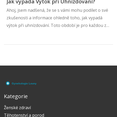
Jak vypada Vytok při Uhnizdovani?
Ahoj, jsem nadšená, že se s vámi mohu podílet o své
zkušenosti a informace ohledně toho, jak vypadá
výtok při uhnízdování. Toto období je pro každou z
nás naprosto jedinečné a může se projevovat
různými způsoby. Výtok při uhnízdování je jednou z
věcí, které můžete zažít. Dnes se na tuto téma
podíváme podrobněji a doufám, že vám moje
zkušenosti a rady pomůžou lépe porozumět tomuto
zvláštnímu období v životě každé ženy.
Kategorie
Ženské zdraví
Těhotenství a porod