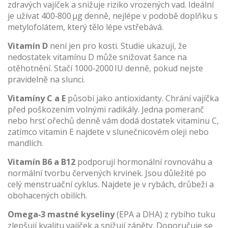
zdravých vajíček a snižuje riziko vrozených vad. Ideální
je užívat 400‑800 µg denně, nejlépe v podobě doplňku s
metylofolátem, který tělo lépe vstřebává.
Vitamín D
není jen pro kosti. Studie ukazují, že
nedostatek vitamínu D může snižovat šance na
otěhotnění. Stačí 1000‑2000 IU denně, pokud nejste
pravidelně na slunci.
Vitamíny C a E
působí jako antioxidanty. Chrání vajíčka
před poškozením volnými radikály. Jedna pomeranč
nebo hrsť ořechů denně vám dodá dostatek vitaminu C,
zatímco vitamin E najdete v slunečnicovém oleji nebo
mandlích.
Vitamín B6 a B12
podporují hormonální rovnováhu a
normální tvorbu červených krvinek. Jsou důležité po
celý menstruační cyklus. Najdete je v rybách, drůbeži a
obohacených obilích.
Omega‑3 mastné kyseliny
(EPA a DHA) z rybího tuku
zlepšují kvalitu vajíček a snižují záněty. Doporučuje se