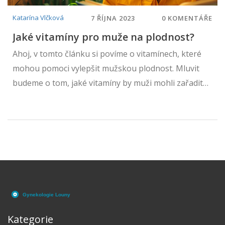
Katarína Vlčková
7 ŘÍJNA 2023
0 KOMENTÁŘE
Jaké vitamíny pro muže na plodnost?
Ahoj, v tomto článku si povíme o vitamínech, které
mohou pomoci vylepšit mužskou plodnost. Mluvit
budeme o tom, jaké vitamíny by muži mohli zařadit
do svého jídelníčku, pokud chtějí zvýšit svou šanci na
otěhotnění partnerky. Také se společně podíváme
na to, jaký vliv mají jednotlivé vitamíny na mužskou
plodnost a jak je můžete získat. Nezapomeňte, že
zdravý životní styl a správná strava jsou základem
úspěchu.
Kategorie