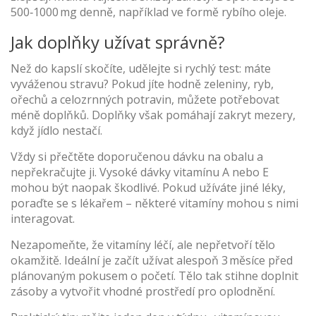
500‑1000 mg denně, například ve formě rybího oleje.
Jak doplňky užívat správně?
Než do kapslí skočíte, udělejte si rychlý test: máte
vyváženou stravu? Pokud jíte hodně zeleniny, ryb,
ořechů a celozrnných potravin, můžete potřebovat
méně doplňků. Doplňky však pomáhají zakryt mezery,
když jídlo nestačí.
Vždy si přečtěte doporučenou dávku na obalu a
nepřekračujte ji. Vysoké dávky vitamínu A nebo E
mohou být naopak škodlivé. Pokud užíváte jiné léky,
poraďte se s lékařem – některé vitamíny mohou s nimi
interagovat.
Nezapomeňte, že vitamíny léčí, ale nepřetvoří tělo
okamžitě. Ideální je začít užívat alespoň 3 měsíce před
plánovaným pokusem o početí. Tělo tak stihne doplnit
zásoby a vytvořit vhodné prostředí pro oplodnění.