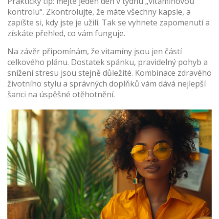
Praktický tip: mějte jeden den v týdnu „vitamínovou
kontrolu“. Zkontrolujte, že máte všechny kapsle, a
zapíšte si, kdy jste je užili. Tak se vyhnete zapomenutí a
získáte přehled, co vám funguje.
Na závěr připomínám, že vitamíny jsou jen částí
celkového plánu. Dostatek spánku, pravidelný pohyb a
snížení stresu jsou stejně důležité. Kombinace zdravého
životního stylu a správných doplňků vám dává nejlepší
šanci na úspěšné otěhotnění.