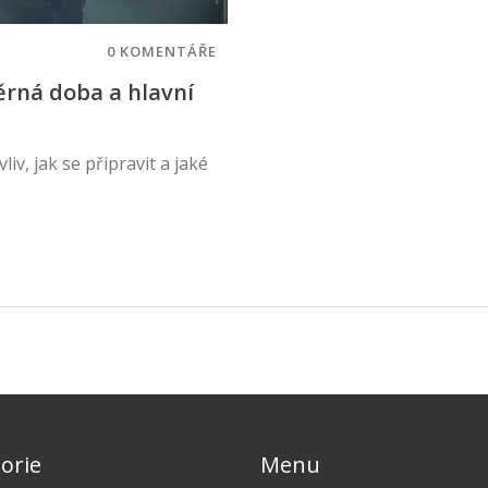
0 KOMENTÁŘE
ěrná doba a hlavní
liv, jak se připravit a jaké
orie
Menu