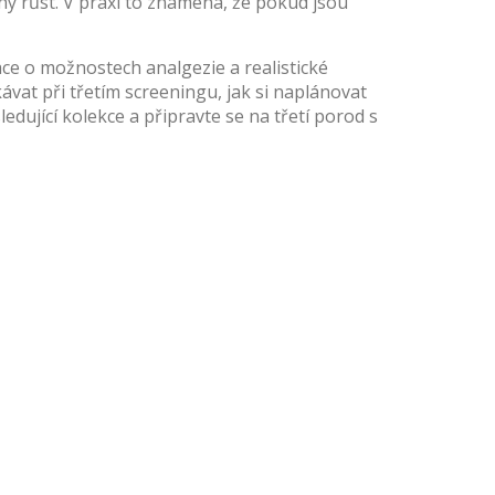
ý růst. V praxi to znamená, že pokud jsou
ace o možnostech analgezie a realistické
vat při třetím screeningu, jak si naplánovat
dující kolekce a připravte se na třetí porod s