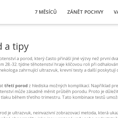
7 MĚSÍCŮ
ZÁNĚT POCHVY
V
 a tipy
hotenství a porod, který často přináší jiné výzvy než první dv
m 28.‑32. týdne těhotenství
hraje klíčovou roli při odhalová
ekologa zahrnující ultrazvuk, krevní testy a další
poskytují d
vat
třetí porod
z hlediska možných komplikací. Například
pr
tenství
může zásadně měnit průběh porodu. Proto je důležit
o tlaku během třetího trimestru. Tato kombinace testů umož
rod je
ultrazvuk
,
neinvazivní zobrazovací metoda, která ukaz