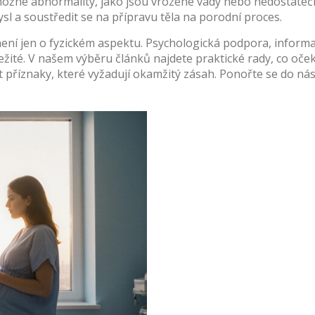
možné abnormality, jako jsou vrozené vady nebo nedostatečn
sl a soustředit se na přípravu těla na porodní proces.
 není jen o fyzickém aspektu. Psychologická podpora, inform
žité. V našem výběru článků najdete praktické rady, co očeká
příznaky, které vyžadují okamžitý zásah. Ponořte se do násle