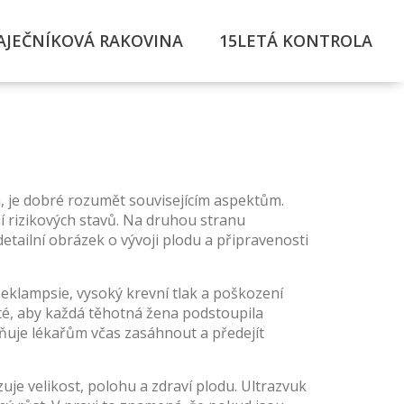
AJEČNÍKOVÁ RAKOVINA
15LETÁ KONTROLA
a
, je dobré rozumět souvisejícím aspektům.
ní rizikových stavů. Na druhou stranu
etailní obrázek o vývoji plodu a připravenosti
eeklampsie
,
vysoký krevní tlak a poškození
é, aby každá těhotná žena podstoupila
ňuje lékařům včas zasáhnout a předejít
uje velikost, polohu a zdraví plodu
. Ultrazvuk