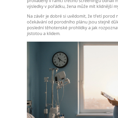
prováděný v rámci třetího screeningu odhalí 
výsledky v pořádku, žena může mít klidnější my
Na závěr je dobré si uvědomit, že třetí porod
očekávání od porodního plánu jsou stejně důle
poslední těhotenské prohlídky a jak rozpoznat 
jistotou a klidem.