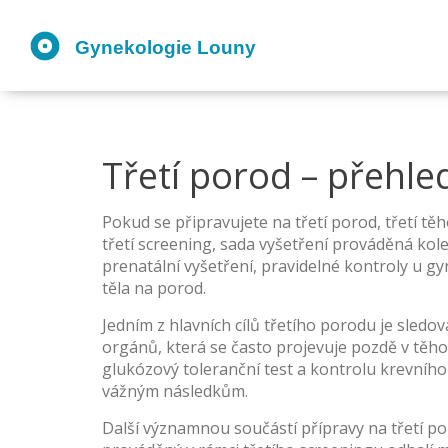
Třetí porod – přehled
Pokud se připravujete na
třetí porod
,
třetí tě
třetí screening
,
sada vyšetření prováděná kole
prenatální vyšetření
,
pravidelné kontroly u gyn
těla na porod.
Jedním z hlavních cílů třetího porodu je sledo
orgánů, která se často projevuje pozdě v těho
glukózový toleranční test a kontrolu krevníh
vážným následkům.
Další významnou součástí přípravy na třetí po