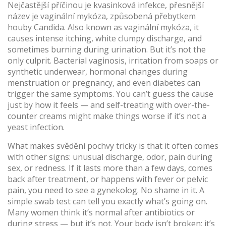
Nejčastější příčinou je
kvasinková infekce
,
přesnější
název je vaginální mykóza, způsobená přebytkem
houby Candida
. Also known as
vaginální mykóza
, it
causes intense itching, white clumpy discharge, and
sometimes burning during urination. But it’s not the
only culprit. Bacterial vaginosis, irritation from soaps or
synthetic underwear, hormonal changes during
menstruation or pregnancy, and even diabetes can
trigger the same symptoms. You can’t guess the cause
just by how it feels — and self-treating with over-the-
counter creams might make things worse if it’s not a
yeast infection.
What makes svědění pochvy tricky is that it often comes
with other signs: unusual discharge, odor, pain during
sex, or redness. If it lasts more than a few days, comes
back after treatment, or happens with fever or pelvic
pain, you need to see a gynekolog. No shame in it. A
simple swab test can tell you exactly what’s going on.
Many women think it’s normal after antibiotics or
during stress — but it’s not. Your body isn’t broken; it’s