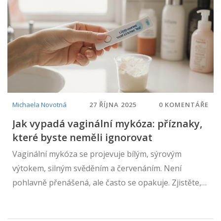
Michaela Novotná
27 ŘÍJNA 2025
0 KOMENTÁŘE
Jak vypadá vaginální mykóza: příznaky,
které byste neměli ignorovat
Vaginální mykóza se projevuje bílým, sýrovým
výtokem, silným svěděním a červenáním. Není
pohlavně přenášená, ale často se opakuje. Zjistěte,
jak ji rozpoznat a co dělat, když se objeví.