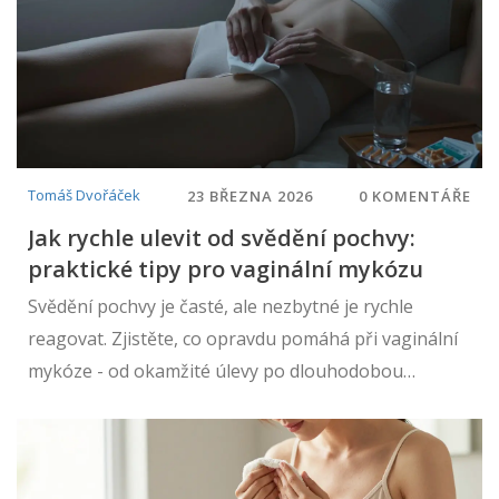
Tomáš Dvořáček
23 BŘEZNA 2026
0 KOMENTÁŘE
Jak rychle ulevit od svědění pochvy:
praktické tipy pro vaginální mykózu
Svědění pochvy je časté, ale nezbytné je rychle
reagovat. Zjistěte, co opravdu pomáhá při vaginální
mykóze - od okamžité úlevy po dlouhodobou
prevenci. Bez mýtů, jen faktické a praktické rady.