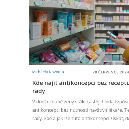
Michaela Novotná
28 ČERVENCE 2024
Kde najít antikoncepci bez receptu
rady
V dnešní době ženy stále častěji hledají způs
antikoncepci bez nutnosti navštívit lékaře. T
rady, kde a jak lze tuto antikoncepci získat, d
také upozornění na možná rizika. Zjistěte, j