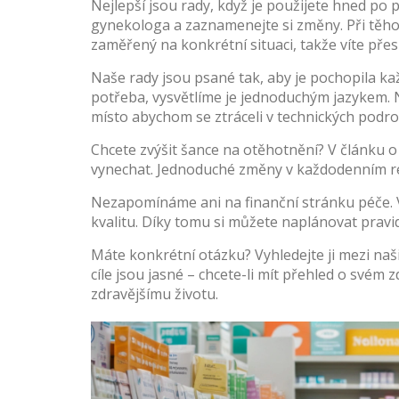
Nejlepší jsou rady, když je použijete hned po 
gynekologa a zaznamenejte si změny. Při těhoten
zaměřený na konkrétní situaci, takže víte přes
Naše rady jsou psané tak, aby je pochopila k
potřeba, vysvětlíme je jednoduchým jazykem. 
místo abychom se ztráceli v technických podr
Chcete zvýšit šance na otěhotnění? V článku o p
vynechat. Jednoduché změny v každodenním re
Nezapomínáme ani na finanční stránku péče. V 
kvalitu. Díky tomu si můžete naplánovat pravid
Máte konkrétní otázku? Vyhledejte ji mezi naš
cíle jsou jasné – chcete-li mít přehled o svém 
zdravějšímu životu.