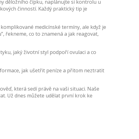
iny děložního čípku, naplánujte si kontrolu u
kových činností. Každý praktický tip je
komplikované medicínské termíny, ale když je
”, řekneme, co to znamená a jak reagovat,
yku, jaký životní styl podpoří ovulaci a co
ormace, jak ušetřit peníze a přitom neztratit
ěď, která sedí právě na vaši situaci. Naše
žívat. Už dnes můžete udělat první krok ke