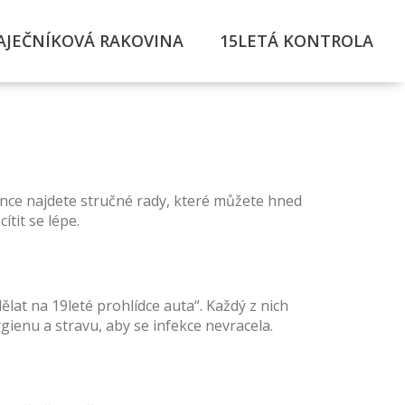
AJEČNÍKOVÁ RAKOVINA
15LETÁ KONTROLA
ánce najdete stručné rady, které můžete hned
ítit se lépe.
lat na 19leté prohlídce auta“. Každý z nich
ienu a stravu, aby se infekce nevracela.