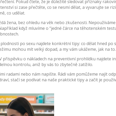
přečtení. Pokud čtete, že je důležité sledovat příznaky rakov
ství si zase přečtěte, co se nesmí dělat, a vyvarujte se rizi
ně, co udělat.
aždá žena, bez ohledu na věk nebo zkušenosti. Nepoužíváme 
Například když mluvíme o “jedné čárce na těhotenském testu
obnostech.
lodnosti po sexu najdete konkrétní tipy: co dělat hned po st
žimu mohou mít velký dopad, a my vám ukážeme, jak na to.
příspěvku o nákladech na preventivní prohlídku najdete inf
elnou kontrolu, aniž by vás to zbytečně zatížilo.
imi radami nebo nám napište. Rádi vám pomůžeme najít odpov
zdraví, stačí se podívat na naše praktické tipy a začít je pou