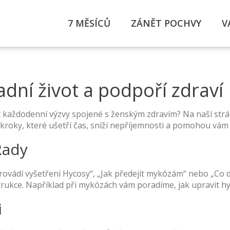
7 MĚSÍCŮ
ZÁNĚT POCHVY
V
dní život a podpoří zdraví
at každodenní výzvy spojené s ženským zdravím? Na naší str
 kroky, které ušetří čas, sníží nepříjemnosti a pomohou vám c
Rady
ovádí vyšetření Hycosy“, „Jak předejít mykózám“ nebo „Co dě
rukce. Například při mykózách vám poradíme, jak upravit hyg
i