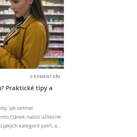
0 KOMENTÁŘE
? Praktické tipy a
oby, jak sehnat
ento článek nabízí užitečné
o jakých kategorií patří, a
aké jsou vaše možnosti a co