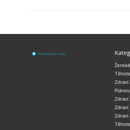
je třeba vědět před rozhodnutím.
Kateg
Ženské
Těhote
Zdraví 
Plánov
Zdraví
Zdraví
Zdraví 
Těhoten