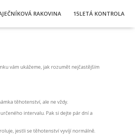
AJEČNÍKOVÁ RAKOVINA
15LETÁ KONTROLA
 článku vám ukážeme, jak rozumět nejčastějším
námka těhotenství, ale ne vždy.
rčeného intervalu. Pak si dejte pár dní a
uje, jestli se těhotenství vyvíjí normálně.