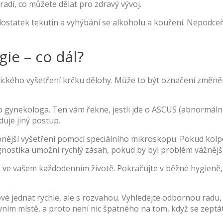
radí, co můžete dělat pro zdravý vývoj.
dostatek tekutin a vyhýbání se alkoholu a kouření. Nepodceň
gie – co dál?
ologického vyšetření krčku dělohy. Může to být označení změ
o gynekologa. Ten vám řekne, jestli jde o ASCUS (abnormáln
duje jiný postup.
ější vyšetření pomocí speciálního mikroskopu. Pokud kolpo
agnostika umožní rychlý zásah, pokud by byl problém vážnější
t ve vašem každodenním životě. Pokračujte v běžné hygieně,
ové jednat rychle, ale s rozvahou. Vyhledejte odbornou radu, 
vním místě, a proto není nic špatného na tom, když se zeptáte 