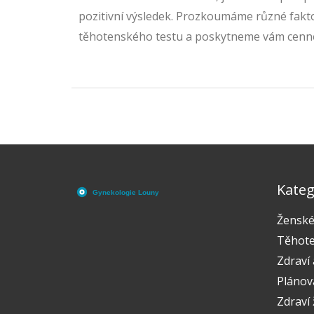
pozitivní výsledek. Prozkoumáme různé faktor
těhotenského testu a poskytneme vám cenné 
mnou na této cestě pochopení této důležité 
Kateg
Ženské
Těhote
Zdraví 
Plánov
Zdraví