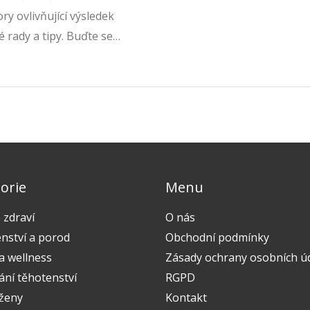
y ovlivňující výsledek
rady a tipy. Buďte se
otázky.
orie
Menu
 zdraví
O nás
nství a porod
Obchodní podmínky
a wellness
Zásady ochrany osobních ú
ání těhotenství
RGPD
 ženy
Kontakt