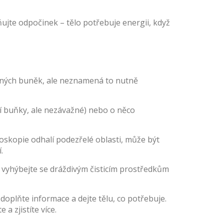
ujte odpočinek – tělo potřebuje energii, když
něných buněk, ale neznamená to nutně
í buňky, ale nezávažné) nebo o něco
skopie odhalí podezřelé oblasti, může být
.
 vyhýbejte se dráždivým čisticím prostředkům
doplňte informace a dejte tělu, co potřebuje.
a zjistíte více.