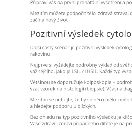
Připraví vás na první prenatální vyšetření a po
Mezitím můžete podpořit tělo: zdravá strava, 
začíná nový život.
Pozitivní výsledek cytolo
Další častý scénář je pozitivní výsledek cyt
rakovinu.
Nejprve si vyžádejte podrobný výklad od svéh
vážnějšího, jako je LSIL či HSIL. Každý typ vyža
Většinou se doporučuje kolposkopie – podrobn
vzat vzorek na histologii (biopsie). Včasná di
Mezitím se nebojte, že by se něco mělo změni
a hledejte podporu u blízkých.
Bez ohledu na typ pozitivního výsledku je klíč
Vaše zdraví i zdraví případného dítěte je na pr