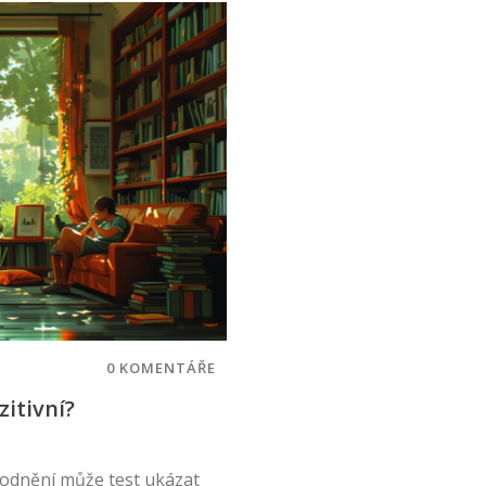
0 KOMENTÁŘE
zitivní?
plodnění může test ukázat