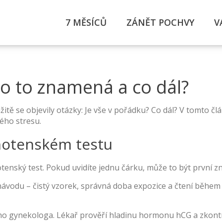
7 MĚSÍCŮ
ZÁNĚT POCHVY
V
 co to znamená a co dál?
amžitě se objevily otázky: Je vše v pořádku? Co dál? V tomto
ého stresu.
ěhotenském testu
hotenský test. Pokud uvidíte jednu čárku, může to být první z
návodu – čistý vzorek, správná doba expozice a čtení během u
ého gynekologa. Lékař prověří hladinu hormonu hCG a zkontrol