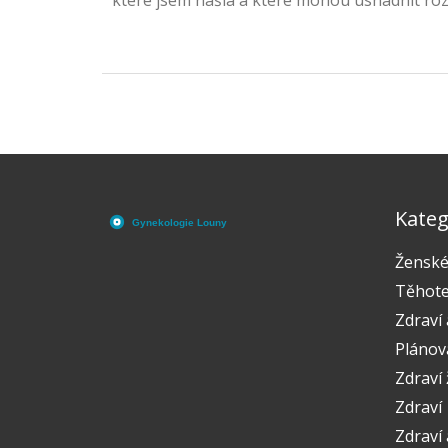
které jsem našla a které mohou usnadnit ro
stresujících situacích. Řešení není vždy snadn
představím možnosti kam se obrátit v přípa
pohotovosti v našem hlavním městě. Doufám
pro všechny nás ženy užitečné.
Kateg
Ženské
Těhote
Zdraví 
Plánov
Zdraví
Zdraví
Zdraví 