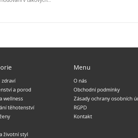
zhodování v takových
é vidět, ale v artykulu vám
dě gynekologické
, že tyto informace budou
orie
Menu
 zdraví
O nás
nství a porod
Obchodní podmínky
a wellness
Zásady ochrany osobních ú
ání těhotenství
RGPD
 ženy
Kontakt
a životní styl