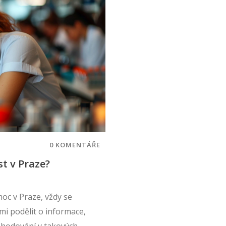
0 KOMENTÁŘE
t v Praze?
c v Praze, vždy se
ámi podělit o informace,