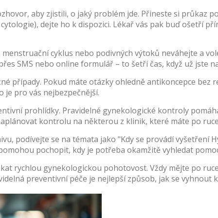
hovor, aby zjistili, o jaký problém jde. Přineste si průkaz p
 cytologie), dejte ho k dispozici. Lékař vás pak buď ošetří p
o menstruační cyklus nebo podivných výtoků neváhejte a volej
řes SMS nebo online formulář – to šetří čas, když už jste na
é případy. Pokud máte otázky ohledně antikoncepce bez rece
o je pro vás nejbezpečnější.
entivní prohlídky. Pravidelné gynekologické kontroly pomáha
naplánovat kontrolu na některou z klinik, které máte po ru
vu, podívejte se na témata jako "Kdy se provádí vyšetření 
m pomohou pochopit, kdy je potřeba okamžitě vyhledat pomoc
získat rychlou gynekologickou pohotovost. Vždy mějte po ruc
videlná preventivní péče je nejlepší způsob, jak se vyhnout 