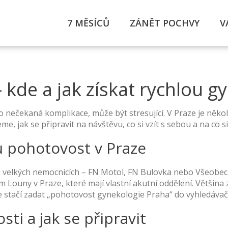
7 MĚSÍCŮ
ZÁNĚT POCHVY
V
 kde a jak získat rychlou
 nečekaná komplikace, může být stresující. V Praze je někol
, jak se připravit na návštěvu, co si vzít s sebou a na co s
u pohotovost v Praze
e velkých nemocnicích – FN Motol, FN Bulovka nebo Všeobecn
 Louny v Praze, které mají vlastní akutní oddělení. Většin
e stačí zadat „pohotovost gynekologie Praha“ do vyhledávače
ti a jak se připravit