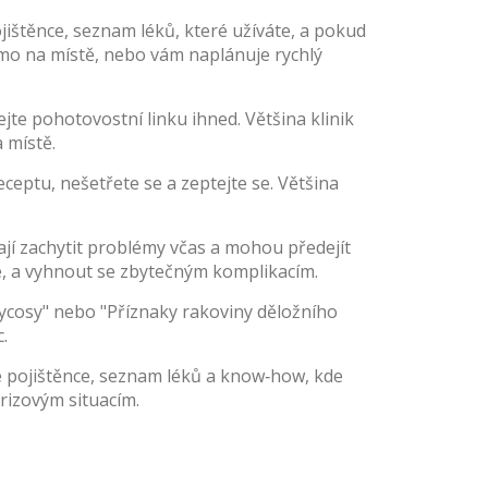
ojištěnce, seznam léků, které užíváte, a pokud
římo na místě, nebo vám naplánuje rychlý
te pohotovostní linku ihned. Většina klinik
 místě.
ptu, nešetřete se a zeptejte se. Většina
jí zachytit problémy včas a mohou předejít
ce, a vyhnout se zbytečným komplikacím.
Hycosy" nebo "Příznaky rakoviny děložního
.
e pojištěnce, seznam léků a know‑how, kde
krizovým situacím.