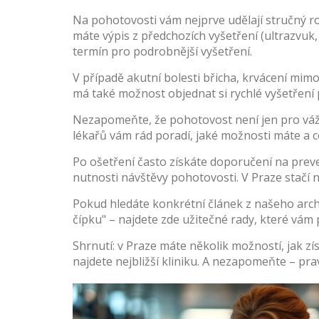
Na pohotovosti vám nejprve udělají stručný roz
máte výpis z předchozích vyšetření (ultrazvuk,
termín pro podrobnější vyšetření.
V případě akutní bolesti břicha, krvácení mim
má také možnost objednat si rychlé vyšetření p
Nezapomeňte, že pohotovost není jen pro vážn
lékařů vám rád poradí, jaké možnosti máte a c
Po ošetření často získáte doporučení na prev
nutnosti návštěvy pohotovosti. V Praze stačí 
Pokud hledáte konkrétní článek z našeho archi
čípku" – najdete zde užitečné rady, které vá
Shrnutí: v Praze máte několik možností, jak 
najdete nejbližší kliniku. A nezapomeňte – pra