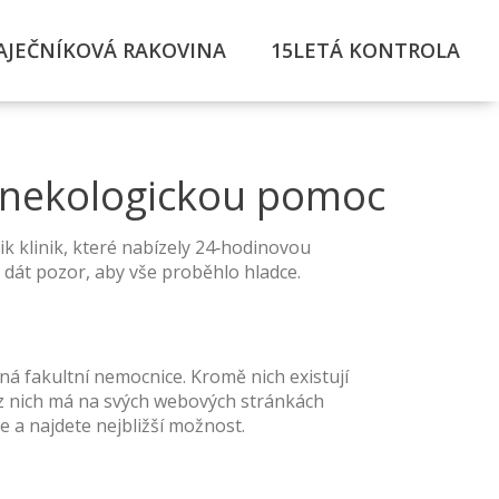
AJEČNÍKOVÁ RAKOVINA
15LETÁ KONTROLA
 gynekologickou pomoc
ik klinik, které nabízely 24‑hodinovou
i dát pozor, aby vše proběhlo hladce.
á fakultní nemocnice. Kromě nich existují
a z nich má na svých webových stránkách
 a najdete nejbližší možnost.