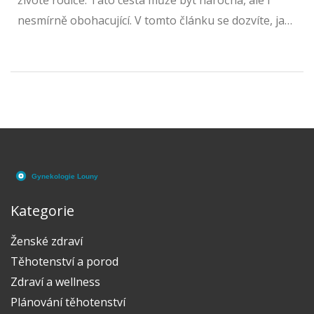
životě rodiče. Tato cesta může být náročná, ale i
nesmírně obohacující. V tomto článku se dozvíte, jak
se připravit na přirozený porod, jaké fáze porodu
existují, jak probíhá první kontakt s miminkem a jaké
jsou metody úlevy od bolesti. Nabízíme také tipy na
to, jak zvládnout poporodní období a jak se postarat
o novorozence. Tento obsáhlý průvodce je určen
všem budoucím rodičům, kteří hledají informace a
podporu na své cestě k rodičovství.
Kategorie
Ženské zdraví
Těhotenství a porod
Zdraví a wellness
Plánování těhotenství