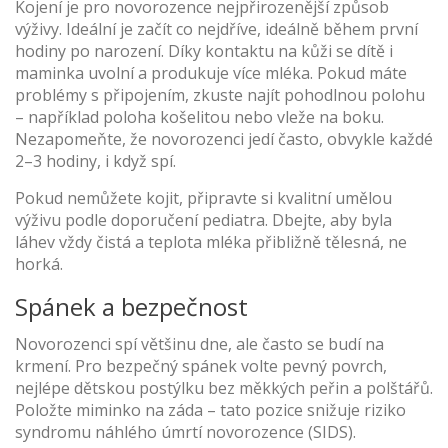
Kojení je pro novorozence nejpřirozenější způsob
výživy. Ideální je začít co nejdříve, ideálně během první
hodiny po narození. Díky kontaktu na kůži se dítě i
maminka uvolní a produkuje více mléka. Pokud máte
problémy s připojením, zkuste najít pohodlnou polohu
– například poloha košelitou nebo vleže na boku.
Nezapomeňte, že novorozenci jedí často, obvykle každé
2–3 hodiny, i když spí.
Pokud nemůžete kojit, připravte si kvalitní umělou
výživu podle doporučení pediatra. Dbejte, aby byla
láhev vždy čistá a teplota mléka přibližně tělesná, ne
horká.
Spánek a bezpečnost
Novorozenci spí většinu dne, ale často se budí na
krmení. Pro bezpečný spánek volte pevný povrch,
nejlépe dětskou postýlku bez měkkých peřin a polštářů.
Položte miminko na záda – tato pozice snižuje riziko
syndromu náhlého úmrtí novorozence (SIDS).