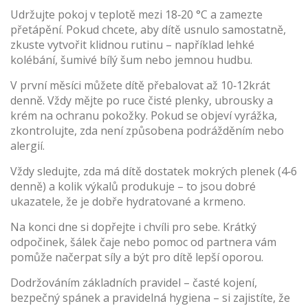
Udržujte pokoj v teplotě mezi 18‑20 °C a zamezte
přetápění. Pokud chcete, aby dítě usnulo samostatně,
zkuste vytvořit klidnou rutinu – například lehké
kolébání, šumivé bílý šum nebo jemnou hudbu.
V první měsíci můžete dítě přebalovat až 10‑12krát
denně. Vždy mějte po ruce čisté plenky, ubrousky a
krém na ochranu pokožky. Pokud se objeví vyrážka,
zkontrolujte, zda není způsobena podrážděním nebo
alergií.
Vždy sledujte, zda má dítě dostatek mokrých plenek (4‑6
denně) a kolik výkalů produkuje – to jsou dobré
ukazatele, že je dobře hydratované a krmeno.
Na konci dne si dopřejte i chvíli pro sebe. Krátký
odpočinek, šálek čaje nebo pomoc od partnera vám
pomůže načerpat síly a být pro dítě lepší oporou.
Dodržováním základních pravidel – časté kojení,
bezpečný spánek a pravidelná hygiena – si zajistíte, že