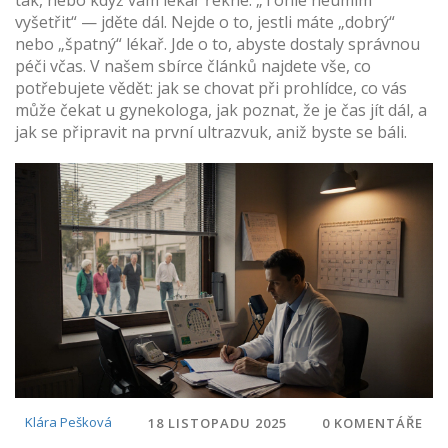
tak, nebo když vám lékař řekne: „Tohle neumím
vyšetřit“ — jděte dál. Nejde o to, jestli máte „dobrý“
nebo „špatný“ lékař. Jde o to, abyste dostaly správnou
péči včas. V našem sbírce článků najdete vše, co
potřebujete vědět: jak se chovat při prohlídce, co vás
může čekat u gynekologa, jak poznat, že je čas jít dál, a
jak se připravit na první ultrazvuk, aniž byste se báli.
Klára Pešková
18 LISTOPADU 2025
0 KOMENTÁŘE