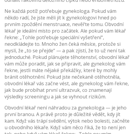
odhalit rakovinu děložního čípku nebo endometriózu.
Ne každá potíž potřebuje gynekologa. Pokud vám
někdo radí, že jste měli jít k gynekologovi hned po
prvním zpoždění menstruace, nevěřte tomu. Obvodní
lékař je ideální místo pro začátek. Ale pokud vám lékař
řekne: „Tohle potřebuje speciální vyšetření“,
neodkládejte to. Mnoho žen čeká měsíce, protože si
myslí, že „to se přejde“ — a pak zjistí, že to už není tak
jednoduché. Pokud plánujete těhotenství, obvodní lékař
vám může poradit, jak se připravit, ale gynekolog vám
řekne, jestli máte nějaké překážky, které by mohly
bránit otěhotnění. Pokud jste nečekaně otěhotněla,
obvodní lékař vás začne vést, ale gynekolog vám řekne,
jak bude probíhat první ultrazvuk, co znamenají
výsledky screeningu a jak se vyhnout rizikům.
Obvodní lékař není náhradou za gynekologa — je jeho
první branou. A právě proto je důležité vědět, kdy jít
kam. Když vás trápí svědění, výtok nebo bolesti, začněte
u obvodního lékaře. Když vám něco říká, že to není jen