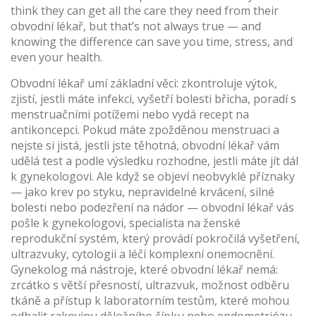
think they can get all the care they need from their
obvodní lékař, but that’s not always true — and
knowing the difference can save you time, stress, and
even your health.
Obvodní lékař umí základní věci: zkontroluje výtok,
zjistí, jestli máte infekci, vyšetří bolesti břicha, poradí s
menstruačními potížemi nebo vydá recept na
antikoncepci. Pokud máte zpožděnou menstruaci a
nejste si jistá, jestli jste těhotná, obvodní lékař vám
udělá test a podle výsledku rozhodne, jestli máte jít dál
k gynekologovi. Ale když se objeví neobvyklé příznaky
— jako krev po styku, nepravidelné krvácení, silné
bolesti nebo podezření na nádor — obvodní lékař vás
pošle k
gynekologovi
,
specialista na ženské
reprodukční systém, který provádí pokročilá vyšetření,
ultrazvuky, cytologii a léčí komplexní onemocnění
.
Gynekolog má nástroje, které obvodní lékař nemá:
zrcátko s větší přesností, ultrazvuk, možnost odběru
tkáně a přístup k laboratorním testům, které mohou