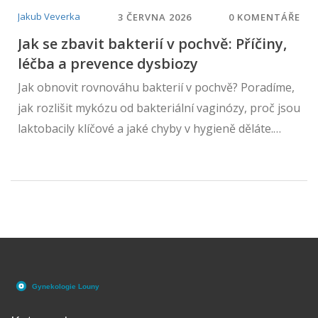
Jakub Veverka
3 ČERVNA 2026
0 KOMENTÁŘE
Jak se zbavit bakterií v pochvě: Příčiny,
léčba a prevence dysbiozy
Jak obnovit rovnováhu bakterií v pochvě? Poradíme,
jak rozlišit mykózu od bakteriální vaginózy, proč jsou
laktobacily klíčové a jaké chyby v hygieně děláte.
Praktické tipy pro zdraví.