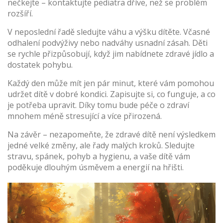
nečkejte – kontaktujte pediatra dříve, než se problém
rozšíří.
V neposlední řadě sledujte váhu a výšku dítěte. Včasné
odhalení podvýživy nebo nadváhy usnadní zásah. Děti
se rychle přizpůsobují, když jim nabídnete zdravé jídlo a
dostatek pohybu.
Každý den může mít jen pár minut, které vám pomohou
udržet dítě v dobré kondici. Zapisujte si, co funguje, a co
je potřeba upravit. Díky tomu bude péče o zdraví
mnohem méně stresující a více přirozená.
Na závěr – nezapomeňte, že zdravé dítě není výsledkem
jedné velké změny, ale řady malých kroků. Sledujte
stravu, spánek, pohyb a hygienu, a vaše dítě vám
poděkuje dlouhým úsměvem a energií na hřišti.