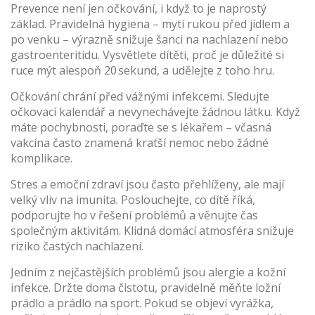
Prevence není jen očkování, i když to je naprostý
základ. Pravidelná hygiena – mytí rukou před jídlem a
po venku – výrazně snižuje šanci na nachlazení nebo
gastroenteritidu. Vysvětlete dítěti, proč je důležité si
ruce mýt alespoň 20 sekund, a udělejte z toho hru.
Očkování chrání před vážnými infekcemi. Sledujte
očkovací kalendář a nevynechávejte žádnou látku. Když
máte pochybnosti, poraďte se s lékařem – včasná
vakcína často znamená kratší nemoc nebo žádné
komplikace.
Stres a emoční zdraví jsou často přehlíženy, ale mají
velký vliv na imunita. Poslouchejte, co dítě říká,
podporujte ho v řešení problémů a věnujte čas
společným aktivitám. Klidná domácí atmosféra snižuje
riziko častých nachlazení.
Jedním z nejčastějších problémů jsou alergie a kožní
infekce. Držte doma čistotu, pravidelně měňte ložní
prádlo a prádlo na sport. Pokud se objeví vyrážka,