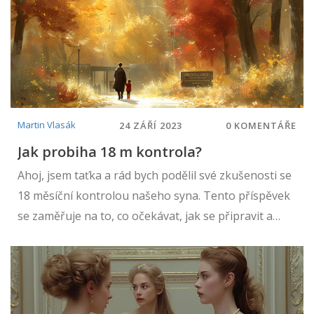
Martin Vlasák
24 ZÁŘÍ 2023
0 KOMENTÁŘE
Jak probiha 18 m kontrola?
Ahoj, jsem taťka a rád bych podělil své zkušenosti se
18 měsíční kontrolou našeho syna. Tento příspěvek
se zaměřuje na to, co očekávat, jak se připravit a
jaké vývojové milníky by mělo dítě v tomto věku
dosáhnout. ZDE sdílím naše zkušenosti i s
pediatrickým vyšetřením našeho maličkého
dobrodruha. Doufám, že můj příspěvek pomůže