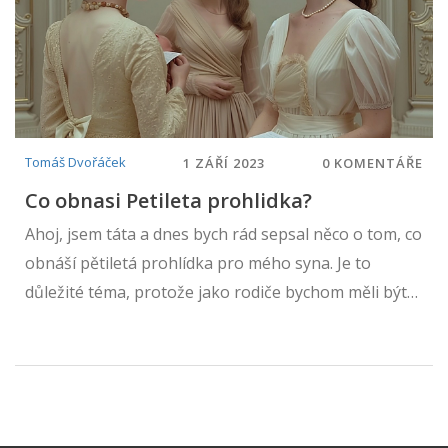
ostatním rodičům s tím, co očekávat a jak se
orientovat v péči o zdraví a vývoj jejich dětí.
Tomáš Dvořáček
1 ZÁŘÍ 2023
0 KOMENTÁŘE
Co obnasi Petileta prohlidka?
Ahoj, jsem táta a dnes bych rád sepsal něco o tom, co
obnáší pětiletá prohlídka pro mého syna. Je to
důležité téma, protože jako rodiče bychom měli být
informovaní o zdravotních kontrolách svých dětí.
Pětiletá prohlídka je skvělá prevence a může nám
pomoci zachytit případné zdravotní problémy včas.
Dovolte mi podělit se s vámi o své zkušenosti a
podrobnosti tohoto procesu.