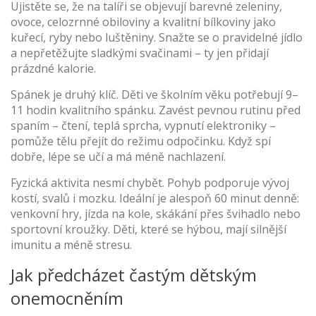
Ujistěte se, že na talíři se objevují barevné zeleniny,
ovoce, celozrnné obiloviny a kvalitní bílkoviny jako
kuřecí, ryby nebo luštěniny. Snažte se o pravidelné jídlo
a nepřetěžujte sladkými svačinami – ty jen přidají
prázdné kalorie.
Spánek je druhý klíč. Děti ve školním věku potřebují 9–
11 hodin kvalitního spánku. Zavést pevnou rutinu před
spaním – čtení, teplá sprcha, vypnutí elektroniky –
pomůže tělu přejít do režimu odpočinku. Když spí
dobře, lépe se učí a má méně nachlazení.
Fyzická aktivita nesmí chybět. Pohyb podporuje vývoj
kostí, svalů i mozku. Ideální je alespoň 60 minut denně:
venkovní hry, jízda na kole, skákání přes švihadlo nebo
sportovní kroužky. Děti, které se hýbou, mají silnější
imunitu a méně stresu.
Jak předcházet častým dětským
onemocněním