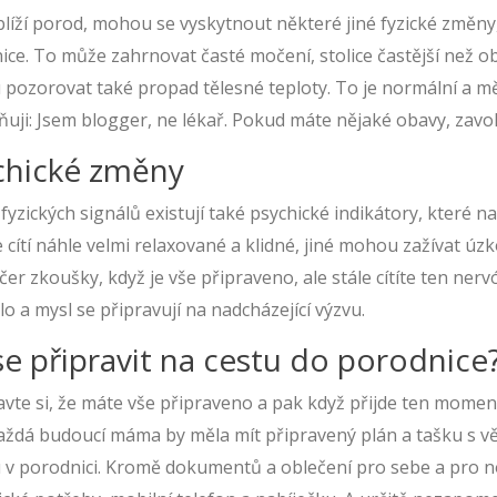
blíží porod, mohou se vyskytnout některé jiné fyzické změny
ice. To může zahrnovat časté močení, stolice častější než o
ozorovat také propad tělesné teploty. To je normální a mělo
uji: Jsem blogger, ne lékař. Pokud máte nějaké obavy, zavolej
chické změny
yzických signálů existují také psychické indikátory, které na
 cítí náhle velmi relaxované a klidné, jiné mohou zažívat úzko
er zkoušky, když je vše připraveno, ale stále cítíte ten nervó
lo a mysl se připravují na nadcházející výzvu.
se připravit na cestu do porodnice
avte si, že máte vše připraveno a pak když přijde ten momen
Každá budoucí máma by měla mít připravený plán a tašku s v
v porodnici. Kromě dokumentů a oblečení pro sebe a pro nov