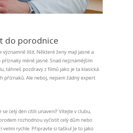
et do porodnice
významně lišit. Některé ženy mají jasné a
o příznaky méně jasné. Snad nejznámějším
u, táhneš pozdravy z filmů jako je ta klasická
ých příznaků. Ale neboj, nejsem žádný expert
e celý den cítili unavení? Vítejte v clubu,
porodem rozhodnou vyčistit celý dům nebo
elmi rychle. Připravte si tašku! Je to jako