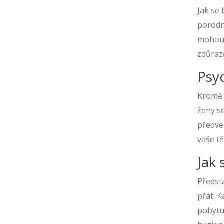
Jak se 
porodn
mohou p
zdůrazň
Psy
Kromě f
ženy se
předveč
vaše tě
Jak 
Předst
přát. 
pobytu 