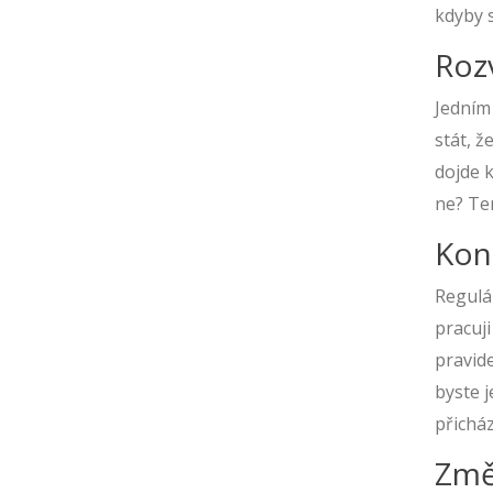
kdyby s
Roz
Jedním 
stát, ž
dojde 
ne? Te
Kon
Regulá
pracuj
pravide
byste j
přicház
Změ