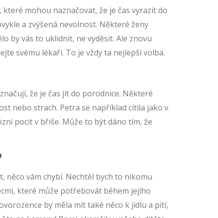
, které mohou naznačovat, že je čas vyrazit do
bvykle a zvýšená nevolnost. Některé ženy
 by vás to uklidnit, ne vyděsit. Ale znovu
te svému lékaři. To je vždy ta nejlepší volba.
značují, že je čas jít do porodnice. Některé
st nebo strach. Petra se například cítila jako v
zní pocit v břiše. Může to být dáno tím, že
?
t, něco vám chybí. Nechtěl bych to nikomu
ěcmi, které může potřebovát během jejího
orozence by měla mít také něco k jídlu a pití,