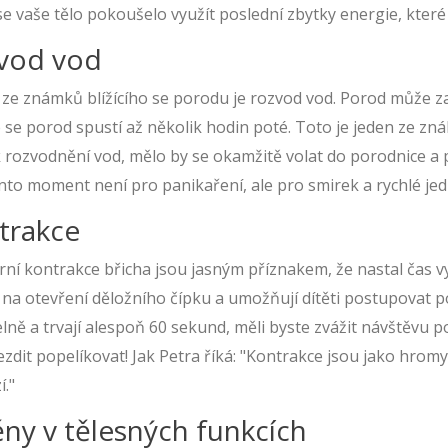
e vaše tělo pokoušelo využít poslední zbytky energie, které
vod vod
ze známků blížícího se porodu je rozvod vod. Porod může zač
e se porod spustí až několik hodin poté. Toto je jeden ze z
k rozvodnění vod, mělo by se okamžitě volat do porodnice a 
nto moment není pro panikaření, ale pro smirek a rychlé jed
trakce
rní kontrakce břicha jsou jasným příznakem, že nastal čas 
i na otevření děložního čípku a umožňují dítěti postupovat
lně a trvají alespoň 60 sekund, měli byste zvážit návštěvu po
ezdit popelíkovat! Jak Petra říká: "Kontrakce jsou jako hrom
í."
ny v tělesných funkcích