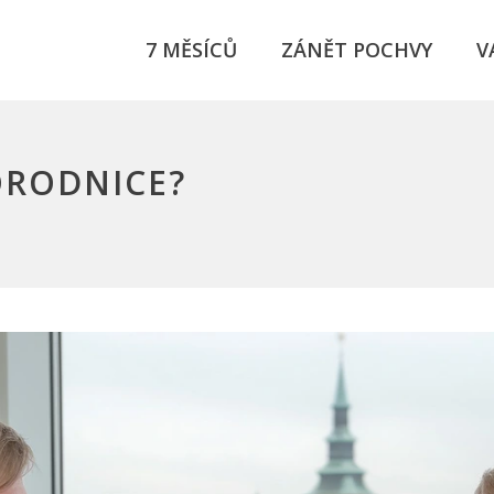
7 MĚSÍCŮ
ZÁNĚT POCHVY
V
ORODNICE?