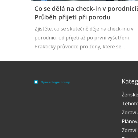
Co se dělá na check-in v porodnici
Průběh přijetí při porodu
Zjistěte, co se skutečně děje na check-inu v
porodnici: od přijetí až po první vyšetření.
Praktický průvodce pro ženy, které se
připravují na porod.
Kateg
Ženské
Těhote
Zdraví 
Plánov
Zdraví