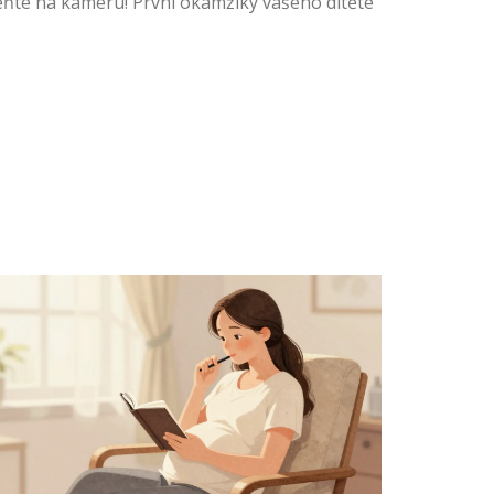
eňte na kameru! První okamžiky vašeho dítěte