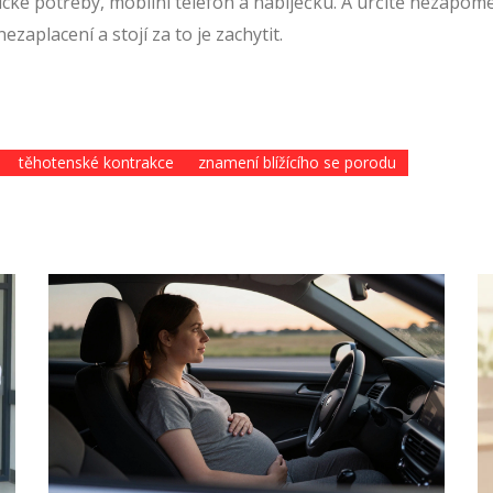
ické potřeby, mobilní telefon a nabíječku. A určitě nezapom
nezaplacení a stojí za to je zachytit.
těhotenské kontrakce
znamení blížícího se porodu