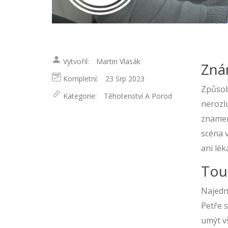
Vytvořil:
Martin Vlasák
Znám
Kompletní:
23 Srp 2023
Způsob
Kategorie:
Těhotenství A Porod
nerozl
znamení
scéna v
ani lék
Tou
Najedno
Petře 
umýt vš