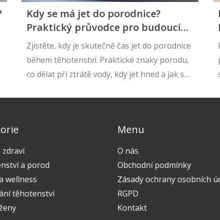
?
Kdy se má jet do porodnice?
Praktický průvodce pro budoucí
mámy
Zjistěte, kdy je skutečně čas jet do porodnice
během těhotenství. Praktické znaky porodu,
co dělat při ztrátě vody, kdy jet hned a jak se
chovat, když se porod začne během cesty.
orie
Menu
 zdraví
O nás
nství a porod
Obchodní podmínky
a wellness
Zásady ochrany osobních ú
ání těhotenství
RGPD
 ženy
Kontakt