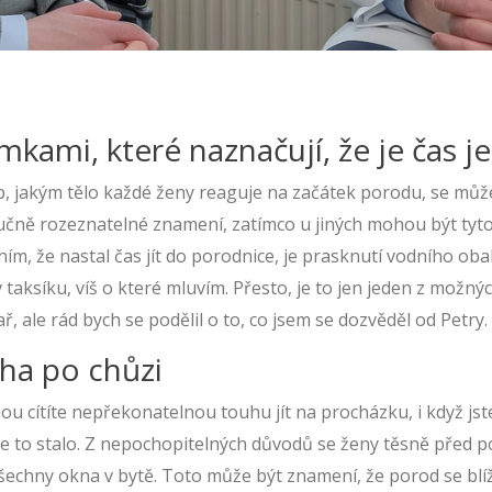
kami, které naznačují, že je čas j
, jakým tělo každé ženy reaguje na začátek porodu, se může 
učně rozeznatelné znamení, zatímco u jiných mohou být tyt
m, že nastal čas jít do porodnice, je prasknutí vodního obal
 taksíku, víš o které mluvím. Přesto, je to jen jeden z možn
ař, ale rád bych se podělil o to, co jsem se dozvěděl od Petry.
ha po chůzi
u cítíte nepřekonatelnou touhu jít na procházku, i když jste s
se to stalo. Z nepochopitelných důvodů se ženy těsně před 
echny okna v bytě. Toto může být znamení, že porod se blíží v