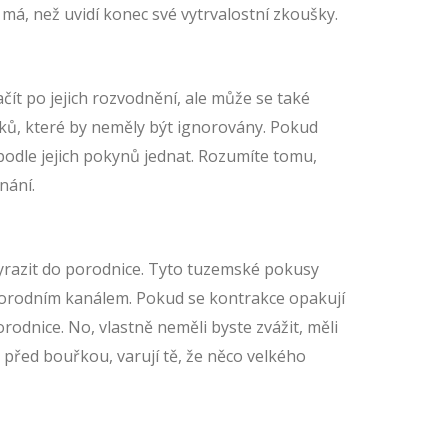
 má, než uvidí konec své vytrvalostní zkoušky.
ít po jejich rozvodnění, ale může se také
náků, které by neměly být ignorovány. Pokud
podle jejich pokynů jednat. Rozumíte tomu,
nání.
vyrazit do porodnice. Tyto tuzemské pokusy
 porodním kanálem. Pokud se kontrakce opakují
rodnice. No, vlastně neměli byste zvážit, měli
y před bouřkou, varují tě, že něco velkého