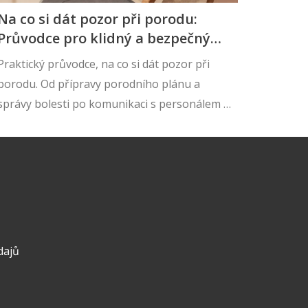
Na co si dát pozor při porodu:
Průvodce pro klidný a bezpečný
průběh
Praktický průvodce, na co si dát pozor při
porodu. Od přípravy porodního plánu a
správy bolesti po komunikaci s personálem a
péči po porodu. Získejte klid a jistotu pro
svůj velký den.
dajů