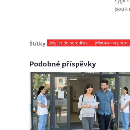
hygien
jsou k 
Štítky:
kdy jet do porodnice
příprava na porod
Podobné příspěvky