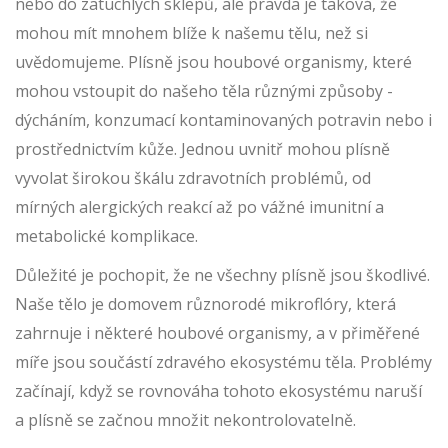
nebo do zatuchlých sklepů, ale pravda je taková, že
mohou mít mnohem blíže k našemu tělu, než si
uvědomujeme. Plísně jsou houbové organismy, které
mohou vstoupit do našeho těla různými způsoby -
dýcháním, konzumací kontaminovaných potravin nebo i
prostřednictvím kůže. Jednou uvnitř mohou plísně
vyvolat širokou škálu zdravotních problémů, od
mírných alergických reakcí až po vážné imunitní a
metabolické komplikace.
Důležité je pochopit, že ne všechny plísně jsou škodlivé.
Naše tělo je domovem různorodé mikroflóry, která
zahrnuje i některé houbové organismy, a v přiměřené
míře jsou součástí zdravého ekosystému těla. Problémy
začínají, když se rovnováha tohoto ekosystému naruší
a plísně se začnou množit nekontrolovatelně.