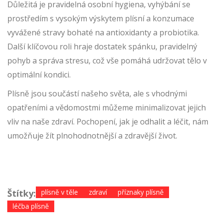
Důležitá je pravidelná osobní hygiena, vyhýbání se
prostředím s vysokým výskytem plísní a konzumace
vyvážené stravy bohaté na antioxidanty a probiotika.
Další klíčovou roli hraje dostatek spánku, pravidelný
pohyb a správa stresu, což vše pomáhá udržovat tělo v
optimální kondici.
Plísně jsou součástí našeho světa, ale s vhodnými
opatřeními a vědomostmi můžeme minimalizovat jejich
vliv na naše zdraví. Pochopení, jak je odhalit a léčit, nám
umožňuje žít plnohodnotnější a zdravější život.
Štítky:
plísně v těle
zdraví
příznaky plísně
léčba plísně