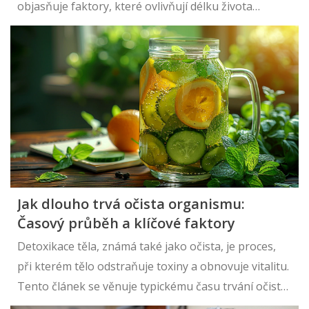
objasňuje faktory, které ovlivňují délku života
pacientů s touto diagnózou, a nabízí praktické rady
pro lepší zvládání nemoci.
Jak dlouho trvá očista organismu:
Časový průběh a klíčové faktory
Detoxikace těla, známá také jako očista, je proces,
při kterém tělo odstraňuje toxiny a obnovuje vitalitu.
Tento článek se věnuje typickému času trvání očisty
organismu a faktorům, které ho ovlivňují. Čtenáři