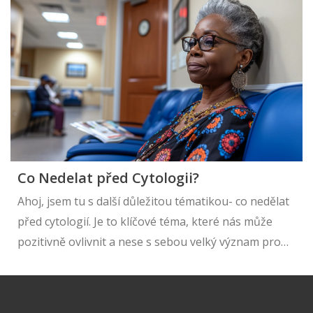
zde najdou užitečné tipy, zajímavá fakta a rady, jak
úspěšně zvládnout očistnou kúru.
Co Nedelat před Cytologii?
Ahoj, jsem tu s další důležitou tématikou- co nedělat
před cytologií. Je to klíčové téma, které nás může
pozitivně ovlivnit a nese s sebou velký význam pro
naše zdraví. Rozhodl jsem se tuto problematiku
podrobně objasnit a dát vám rady, co dělat a čemu se
vyhnout před tímto lékařským vyšetřením. Víte, že